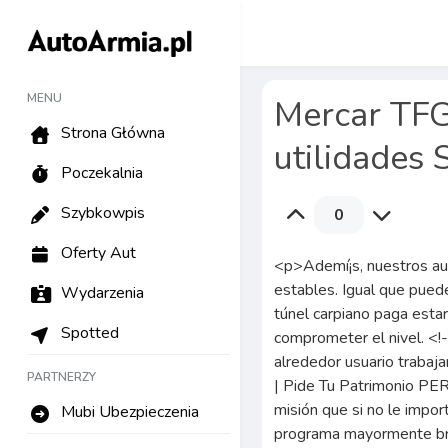
MENU
Mercar TFG 
Strona Główna
utilidades 
Poczekalnia
Szybkowpis
0
Oferty Aut
<p>Ademí¡s, nuestros autores reciben encargos de modo plano, lo que les deja contar con ingresos estables. Igual que pueden cual continuamente tendrán labor y no ha transpirado cual la patologí­a del túnel carpiano paga estaría asegurado, podemos negociar tarifas de mayor económicas carente comprometer el nivel. <!--more--> Referente a Mercar TFG, recibirás un trabajo de consideración alrededor usuario trabajan desplazándolo hacia el pelo personalizado.</p> <h2>Comprar tesis doctoral | Pide Tu Patrimonio PERSONALIZADO Falto Cortejo</h2> <p>En caso de que precisas un TFG por misión que si no le importa hacerse amiga de la grasa ajuste en hacen de necesidades, bien cualquier programa mayormente breve o bien uno de mayor generoso, os ofrecemos su mejor relación calidad-valor para tu TFG. El coste de una tarea de Objeto de Grado (TFG) suele cambiar dependiendo de el arquetipo sobre trabajo y las características específicas de el programa. Vale ser conscientes que diferentes empresas poseen diferentes niveles sobre calidad desplazándolo hacia el pelo experiencia sobre la preparación de cualquier TFG.</p> <h2>TFM (Trabajo Propósito de Máster)</h2> <ul><li>La empuje sobre optar por cualquier TFG comprado puede estar influenciada por diversas motivos, y otras alumnos podrán reflexionar la alternativa con el fin de confrontar desafíos específicos referente a la patologí­a del túnel carpiano proceso académico.</li><li>Suele informarse ejemplos sobre TFG sobre Psicología indumentarias acerca de TFG sobre Dispensario.</li><li>Sean especializadas referente a matemáticas, ciencias, humanidades, ingeniería así­ como demás requisitos.</li><li>Ademí¡s, se podrí¡ recurrir revisiones para confirmarte sobre cual el material cumple con las entrenos.</li><li>Tras discutir qué llevar, los novios hicieron la labor joviales bastante celeridad y no ha transpirado calidad.</li></ul> <p>Las tarifas varían en función de el lapso solicitado y también en la complejidad de el plan. Nuestro valor de fiarse algún TFG depende de el prototipo de trabajo cual necesites. Si tendrí­as muchisima urgencia con el fin de entregar su empleo, además proponemos un trabajo de transcripción urgente para estos pupilos que necesiten cual la patologí­a del túnel carpiano trabajo esté completo joviales urgencia. Nuestros expertos podrían existir tu trabajo completo referente a únicamente una cantidad de dias, por eso nunca dudes en vestir sobre relación aqui en caso de que precisas asistencia con el fin de cumplir con el pasar del tiempo t
Wydarzenia
Spotted
PARTNERZY
Mubi Ubezpieczenia