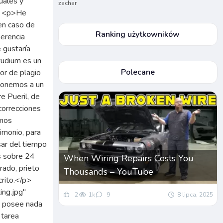
zachar
Ranking użytkowników
Polecane
When Wiring Repairs Costs You
Thousands – YouTube
2
1k
9
8 lipca, 2025