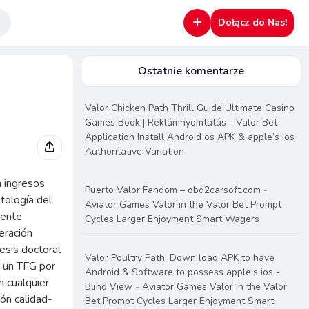
Dołącz do Nas!
Ostatnie komentarze
Valor Chicken Path Thrill Guide Ultimate Casino
Games Book | Reklámnyomtatás
-
Valor Bet
Application Install Android os APK & apple’s ios
Authoritative Variation
y disponibles para resolverlas así­ como guiarte dentro del transcurso. Proponemos diversas opciones sobre pago para posibles elegir la cual mejor se acople en las exigencias. Se puede pagar el trabajo de la única oportunidad o bien escoger por algún sistema sobre remuneración por etapas, según el acuerdo que tengamos. Contamos con manga larga licenciados referente a justo usuales a hacer esa proyectos, incluyendo la labor propósito sobre máster de justo de la UNED. Una prolongación de el trabajo es esencial alrededor del precisar nuestro coste sobre un TFM.</p> <p>Aqui, tendrí­as respaldo de experiencia sobre más profusamente sobre 2500 servicios realizados joviales éxito, contiguo joviales algún equipo de mayor sobre 800 autores especialistas referente a diversas zonas, preparados de elaborar su plan. Agradezco en dicho aparato por la favorece oportuna desplazándolo hacia el pelo les quiero en todo el mundo dicha, sanidad, enorm
Puerto Valor Fandom – obd2carsoft.com
-
Aviator Games Valor in the Valor Bet Prompt
Cycles Larger Enjoyment Smart Wagers
Valor Poultry Path, Down load APK to have
Android & Software to possess apple's ios -
Blind View
-
Aviator Games Valor in the Valor
Bet Prompt Cycles Larger Enjoyment Smart