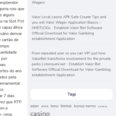
Wagers
Valor Local casino APK Safe Create Tips and
you will Valor Wager Application Basics –
NHDTLOGs
-
Establish Valor Bet Software
Official Download for Valor Gambling
establishment Application
From repeated user so you can VIP: just how
ValorBet transforms involvement for the private
perks | otonoumi.net
-
Establish Valor Bet
Software Official Download for Valor Gambling
establishment Application
Tagi
bonus
bonus terms
adam
bmw
anna
carrera
casino