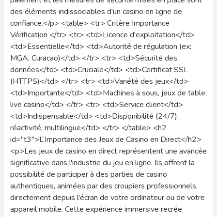
paiement et les mesures de sécurité mises en place sont
des éléments indissociables d'un casino en ligne de
confiance.</p> <table> <tr> Critère Importance
Vérification </tr> <tr> <td>Licence d'exploitation</td>
<td>Essentielle</td> <td>Autorité de régulation (ex:
MGA, Curacao)</td> </tr> <tr> <td>Sécurité des
données</td> <td>Cruciale</td> <td>Certificat SSL
(HTTPS)</td> </tr> <tr> <td>Variété des jeux</td>
<td>Importante</td> <td>Machines à sous, jeux de table,
live casino</td> </tr> <tr> <td>Service client</td>
<td>Indispensable</td> <td>Disponibilité (24/7),
réactivité, multilingue</td> </tr> </table> <h2
id="t3">L’Importance des Jeux de Casino en Direct</h2>
<p>Les jeux de casino en direct représentent une avancée
significative dans l'industrie du jeu en ligne. Ils offrent la
possibilité de participer à des parties de casino
authentiques, animées par des croupiers professionnels,
directement depuis l'écran de votre ordinateur ou de votre
appareil mobile. Cette expérience immersive recrée