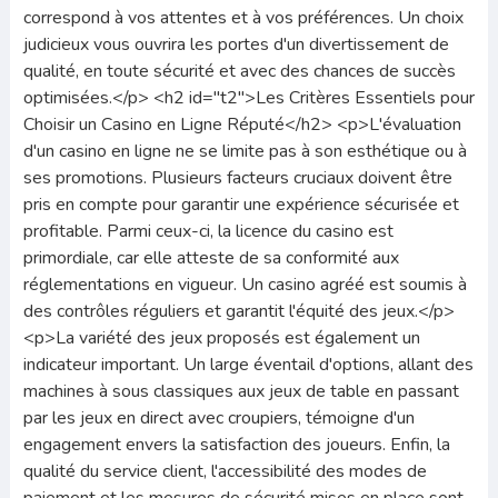
correspond à vos attentes et à vos préférences. Un choix
judicieux vous ouvrira les portes d'un divertissement de
qualité, en toute sécurité et avec des chances de succès
optimisées.</p> <h2 id="t2">Les Critères Essentiels pour
Choisir un Casino en Ligne Réputé</h2> <p>L'évaluation
d'un casino en ligne ne se limite pas à son esthétique ou à
ses promotions. Plusieurs facteurs cruciaux doivent être
pris en compte pour garantir une expérience sécurisée et
profitable. Parmi ceux-ci, la licence du casino est
primordiale, car elle atteste de sa conformité aux
réglementations en vigueur. Un casino agréé est soumis à
des contrôles réguliers et garantit l'équité des jeux.</p>
<p>La variété des jeux proposés est également un
indicateur important. Un large éventail d'options, allant des
machines à sous classiques aux jeux de table en passant
par les jeux en direct avec croupiers, témoigne d'un
engagement envers la satisfaction des joueurs. Enfin, la
qualité du service client, l'accessibilité des modes de