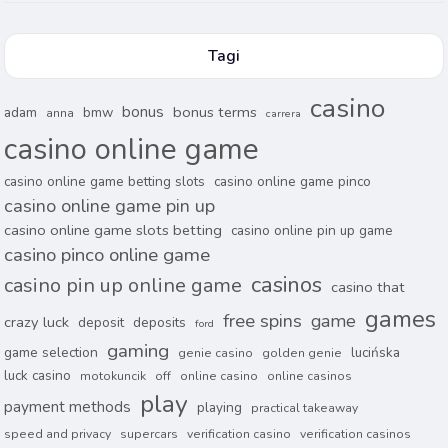
Tagi
casino
bonus
bonus terms
adam
bmw
anna
carrera
casino online game
casino online game betting slots
casino online game pinco
casino online game pin up
casino online game slots betting
casino online pin up game
casino pinco online game
casinos
casino pin up online game
casino that
games
free spins
game
crazy luck
deposit
deposits
ford
gaming
game selection
lucińska
genie casino
golden genie
luck casino
motokuncik
off
online casino
online casinos
play
payment methods
playing
practical takeaway
speed and privacy
supercars
verification casino
verification casinos