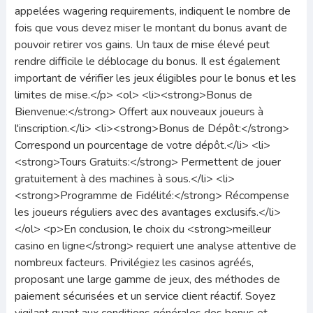
appelées wagering requirements, indiquent le nombre de
fois que vous devez miser le montant du bonus avant de
pouvoir retirer vos gains. Un taux de mise élevé peut
rendre difficile le déblocage du bonus. Il est également
important de vérifier les jeux éligibles pour le bonus et les
limites de mise.</p> <ol> <li><strong>Bonus de
Bienvenue:</strong> Offert aux nouveaux joueurs à
l'inscription.</li> <li><strong>Bonus de Dépôt:</strong>
Correspond un pourcentage de votre dépôt.</li> <li>
<strong>Tours Gratuits:</strong> Permettent de jouer
gratuitement à des machines à sous.</li> <li>
<strong>Programme de Fidélité:</strong> Récompense
les joueurs réguliers avec des avantages exclusifs.</li>
</ol> <p>En conclusion, le choix du <strong>meilleur
casino en ligne</strong> requiert une analyse attentive de
nombreux facteurs. Privilégiez les casinos agréés,
proposant une large gamme de jeux, des méthodes de
paiement sécurisées et un service client réactif. Soyez