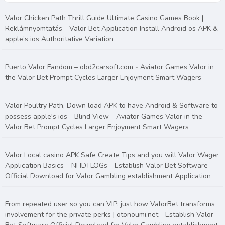
Valor Chicken Path Thrill Guide Ultimate Casino Games Book |
Reklámnyomtatás
-
Valor Bet Application Install Android os APK &
apple’s ios Authoritative Variation
Puerto Valor Fandom – obd2carsoft.com
-
Aviator Games Valor in
the Valor Bet Prompt Cycles Larger Enjoyment Smart Wagers
Valor Poultry Path, Down load APK to have Android & Software to
possess apple's ios - Blind View
-
Aviator Games Valor in the
Valor Bet Prompt Cycles Larger Enjoyment Smart Wagers
Valor Local casino APK Safe Create Tips and you will Valor Wager
Application Basics – NHDTLOGs
-
Establish Valor Bet Software
Official Download for Valor Gambling establishment Application
From repeated user so you can VIP: just how ValorBet transforms
involvement for the private perks | otonoumi.net
-
Establish Valor