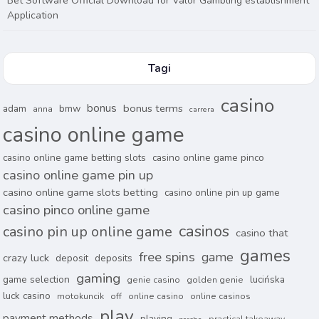
Bet Software Official Download for Valor Gambling establishment
Application
Tagi
casino
bonus
bonus terms
adam
bmw
anna
carrera
casino online game
casino online game betting slots
casino online game pinco
casino online game pin up
casino online game slots betting
casino online pin up game
casino pinco online game
casinos
casino pin up online game
casino that
games
free spins
game
crazy luck
deposit
deposits
gaming
game selection
lucińska
genie casino
golden genie
luck casino
motokuncik
off
online casino
online casinos
play
payment methods
playing