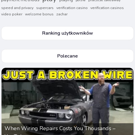
practical takeaway
porshe
speed and privacy
supercars
verification casino
verification casinos
video poker
welcome bonus
zachar
Ranking użytkowników
Polecane
When Wiring Repairs Costs You Thousands –