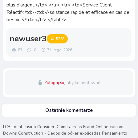
plus d'argent.</td> </tr> <tr> <td>Service Client
Réactif</td> <td>Assistance rapide et efficace en cas de
besoin.</td> </tr> </table>
newuser3
5285
83
0
7 lutego, 2026
Zaloguj się
aby komentować.
Ostatnie komentarze
LCB Local casino Consider: Come across Fraud Online casinos -
Downs Construction
-
Dedos de póker explicadas Pensamiento