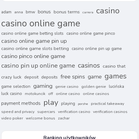
casino
bonus
bonus terms
adam
bmw
anna
carrera
casino online game
casino online game betting slots
casino online game pinco
casino online game pin up
casino online game slots betting
casino online pin up game
casino pinco online game
casinos
casino pin up online game
casino that
games
free spins
game
crazy luck
deposit
deposits
gaming
game selection
lucińska
genie casino
golden genie
luck casino
motokuncik
off
online casino
online casinos
play
payment methods
playing
practical takeaway
porshe
speed and privacy
supercars
verification casino
verification casinos
video poker
welcome bonus
zachar
Ranking użytkowników