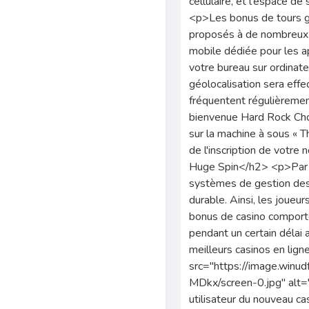
cellulaire, et l'espace d
<p>Les bonus de tours gr
proposés à de nombreux j
mobile dédiée pour les a
votre bureau sur ordinateu
géolocalisation sera effe
fréquentent régulièremen
bienvenue Hard Rock Cho
sur la machine à sous « T
de l'inscription de votr
Huge Spin</h2> <p>Par ex
systèmes de gestion des 
durable. Ainsi, les joueur
bonus de casino comporte
pendant un certain délai
meilleurs casinos en lig
src="https://image.w
MDkx/screen-0.jpg" alt="
utilisateur du nouveau c