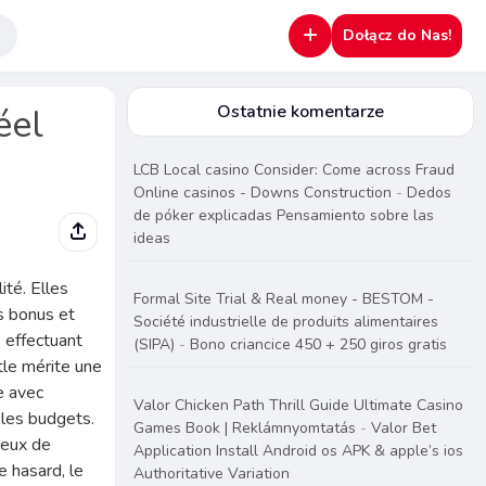
Dołącz do Nas!
éel
Ostatnie komentarze
LCB Local casino Consider: Come across Fraud
Online casinos - Downs Construction
-
Dedos
de póker explicadas Pensamiento sobre las
ideas
ité. Elles
Formal Site Trial & Real money - BESTOM -
s bonus et
Société industrielle de produits alimentaires
 effectuant
(SIPA)
-
Bono criancice 450 + 250 giros gratis
le mérite une
e avec
Valor Chicken Path Thrill Guide Ultimate Casino
 les budgets.
Games Book | Reklámnyomtatás
-
Valor Bet
jeux de
Application Install Android os APK & apple’s ios
e hasard, le
Authoritative Variation