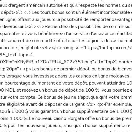
 jeux d'argent américain autorisé et qu'il respecte les normes du s
r dépôt.</li><li>Les tours bonus sont un élément incontournabl
n ligne, offrant aux joueurs la possibilité de remporter davantag
y divertissant.</li><li>Recherchez des possibilités de commissio
sparentes et vous bénéficierez d'un service d'assistance réactif.<
'utilisation et de commodité offerte par les logiciels de casino m
ience de jeu globale.</li></ul> <img src="https://thetop-x.com/
5_text-topx-4-
0XFbOhKRyJ9BIo1ZDoTPU4_602x351.png" alt="TopX" border
ding: 20px"> <p>Les bonus de premier dépôt, ou bonus de bienve
rts lorsque vous investissez dans les casinos en ligne moldaves.
d'un pourcentage du montant de votre dépôt, pouvant atteindre 1
00 MDL et recevez un bonus de dépôt de 100 %, vous pourriez en
r votre compte. Ce bonus de jeu ne s'applique qu'à votre premi
re éligibilité avant de déposer de l'argent.</p> <p>Par exemple
usqu'à 1 000 $ vous garantit un bonus supplémentaire de 1 100 $
oins 1 000 $. Le nouveau casino Borgata offre un bonus de pre
$ pour les nouveaux joueurs, ainsi qu'un bonus supplémentaire 