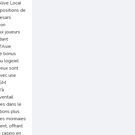
Alive Local
opositions de
aesars
ion
ux joueurs
dant
d'Asie
re bonus
u logiciel
jeux sont
avec une
MGM
'à
ventail
ies dans le
tions plus
 les monnaies
nt, offrant
e casino en