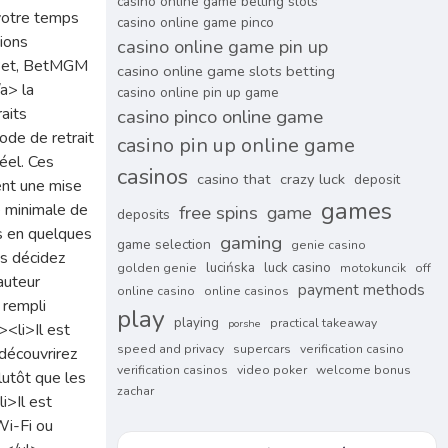
casino online game betting slots
 votre temps
casino online game pinco
ions
casino online game pin up
k Bet, BetMGM
casino online game slots betting
a> la
casino online pin up game
aits
casino pinco online game
ode de retrait
casino pin up online game
éel. Ces
casinos
casino that
crazy luck
deposit
ent une mise
games
e minimale de
free spins
game
deposits
s en quelques
gaming
game selection
genie casino
us décidez
lucińska
luck casino
golden genie
motokuncik
off
auteur
payment methods
online casino
online casinos
 rempli
play
playing
practical takeaway
porshe
><li>Il est
speed and privacy
supercars
verification casino
découvrirez
verification casinos
video poker
welcome bonus
lutôt que les
zachar
i>Il est
Wi-Fi ou