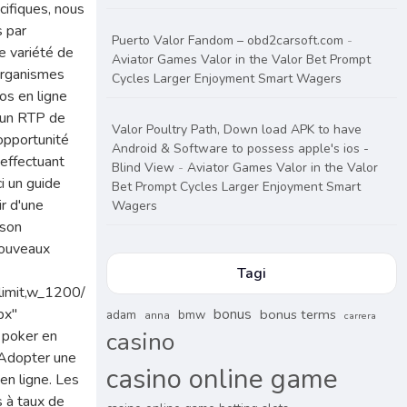
cifiques, nous
s par
Puerto Valor Fandom – obd2carsoft.com
-
e variété de
Aviator Games Valor in the Valor Bet Prompt
 organismes
Cycles Larger Enjoyment Smart Wagers
os en ligne
 un RTP de
Valor Poultry Path, Down load APK to have
opportunité
Android & Software to possess apple's ios -
 effectuant
Blind View
-
Aviator Games Valor in the Valor
i un guide
Bet Prompt Cycles Larger Enjoyment Smart
ir d'une
Wagers
ison
nouveaux
Tagi
limit,w_1200/
px"
bonus
bonus terms
adam
bmw
anna
carrera
casino
e poker en
 Adopter une
casino online game
en ligne. Les
s à taux de