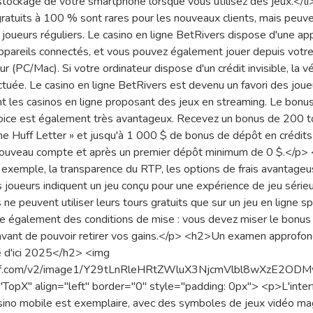
e stockage de votre smartphone lorsque vous utilisez des jeux.</li
atuits à 100 % sont rares pour les nouveaux clients, mais peuve
oueurs réguliers. Le casino en ligne BetRivers dispose d'une app
ppareils connectés, et vous pouvez également jouer depuis votre
r (PC/Mac). Si votre ordinateur dispose d'un crédit invisible, la vé
ctuée. Le casino en ligne BetRivers est devenu un favori des joue
t les casinos en ligne proposant des jeux en streaming. Le bonu
ice est également très avantageux. Recevez un bonus de 200 to
he Huff Letter » et jusqu'à 1 000 $ de bonus de dépôt en crédits 
e nouveau compte et après un premier dépôt minimum de 0 $.</p
emple, la transparence du RTP, les options de frais avantageu
joueurs indiquent un jeu conçu pour une expérience de jeu série
s ne peuvent utiliser leurs tours gratuits que sur un jeu en ligne s
 également des conditions de mise : vous devez miser le bonus p
 avant de pouvoir retirer vos gains.</p> <h2>Un examen approfon
ne d'ici 2025</h2> <img
inudf.com/v2/image1/Y29tLnRleHRtZWluX3NjcmVlbl8wXzE2O
TopX" align="left" border="0" style="padding: 0px"> <p>L'inter
asino mobile est exemplaire, avec des symboles de jeux vidéo ma