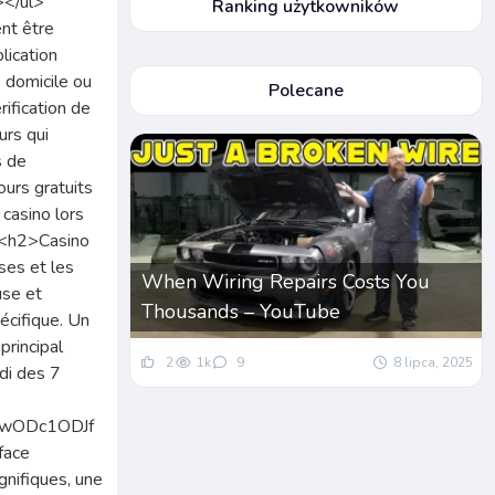
></ul>
Ranking użytkowników
nt être
lication
 domicile ou
Polecane
rification de
urs qui
s de
urs gratuits
casino lors
> <h2>Casino
ses et les
When Wiring Repairs Costs You
use et
Thousands – YouTube
pécifique. Un
rincipal
2
1k
9
8 lipca, 2025
di des 7
DMwODc1ODJf
face
gnifiques, une