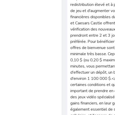
redistribution élevé et 
de jeu et d'augmenter v
financières disponibles
et Caesars Castle offrent
vérification des nouveau
prendront entre 2 et 3 jo
préférée. Pour bénéficie
offres de bienvenue sont
minimale très basse. Cep
0,10 $ (ou 0,20 $ maxim
minutes, vous permettant 
d'effectuer un dépôt, un
d'environ 1 100 000 $.</l
certaines conditions et q
important de prendre en 
des jeux vidéo spécialisé
gains financiers, en leur
également essentiel de su