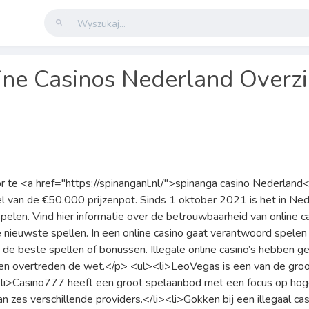
ine Casinos Nederland Overzi
 te <a href="https://spinanganl.nl/">spinanga casino Nederland
 van de €50.000 prijzenpot. Sinds 1 oktober 2021 is het in Ned
 spelen. Vind hier informatie over de betrouwbaarheid van online ca
ieuwste spellen. In een online casino gaat verantwoord spelen
 de beste spellen of bonussen. Illegale online casino’s hebben g
 en overtreden de wet.</p> <ul><li>LeoVegas is een van de groo
i><li>Casino777 heeft een groot spelaanbod met een focus op ho
an zes verschillende providers.</li><li>Gokken bij een illegaal cas