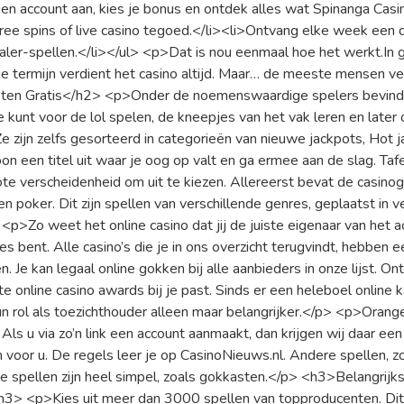
een account aan, kies je bonus en ontdek alles wat Spinanga Casi
 free spins of live casino tegoed.</li><li>Ontvang elke week een
dealer-spellen.</li></ul> <p>Dat is nou eenmaal hoe het werkt.In 
ge termijn verdient het casino altijd. Maar… de meeste mensen ver
ten Gratis</h2> <p>Onder de noemenswaardige spelers bevinde
 Je kunt voor de lol spelen, de kneepjes van het vak leren en late
Ze zijn zelfs gesorteerd in categorieën van nieuwe jackpots, Hot 
on een titel uit waar je oog op valt en ga ermee aan de slag. Tafe
ote verscheidenheid om uit te kiezen. Allereerst bevat de casino
 poker. Dit zijn spellen van verschillende genres, geplaatst in v
<p>Zo weet het online casino dat jij de juiste eigenaar van het 
s bent. Alle casino’s die je in ons overzicht terugvindt, hebben 
. Je kan legaal online gokken bij alle aanbieders in onze lijst. On
te online casino awards bij je past. Sinds er een heleboel online
un rol als toezichthouder alleen maar belangrijker.</p> <p>Oran
 Als u via zo’n link een account aanmaakt, dan krijgen wij daar ee
 voor u. De regels leer je op CasinoNieuws.nl. Andere spellen, zo
te spellen zijn heel simpel, zoals gokkasten.</p> <h3>Belangrijk
3> <p>Kies uit meer dan 3000 spellen van topproducenten. Dit i