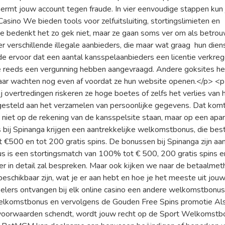
rmt jouw account tegen fraude. In vier eenvoudige stappen kun
asino We bieden tools voor zelfuitsluiting, stortingslimieten en
e bedenkt het zo gek niet, maar ze gaan soms ver om als betrou
er verschillende illegale aanbieders, die maar wat graag hun dien
de ervoor dat een aantal kansspelaanbieders een licentie verkre
ie reeds een vergunning hebben aangevraagd. Andere goksites h
maar wachten nog even af voordat ze hun website openen.</p> <p>
 overtredingen riskeren ze hoge boetes of zelfs het verlies van 
n gesteld aan het verzamelen van persoonlijke gegevens. Dat kom
niet op de rekening van de kansspelsite staan, maar op een apar
ij Spinanga krijgen een aantrekkelijke welkomstbonus, die best
€500 en tot 200 gratis spins. De bonussen bij Spinanga zijn aant
s is een stortingsmatch van 100% tot € 500, 200 gratis spins e
der in detail zal bespreken. Maar ook kijken we naar de betaalme
schikbaar zijn, wat je er aan hebt en hoe je het meeste uit jouw
pelers ontvangen bij elk online casino een andere welkomstbonu
elkomstbonus en vervolgens de Gouden Free Spins promotie Als
de voorwaarden schendt, wordt jouw recht op de Sport Welkomstb