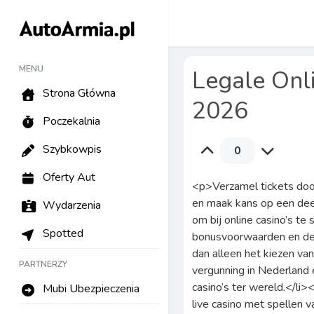
MENU
Legale Onl
Strona Główna
2026
Poczekalnia
Szybkowpis
0
Oferty Aut
<p>Verzamel tickets door
en maak kans op een deel
Wydarzenia
om bij online casino’s te
Spotted
bonusvoorwaarden en de n
dan alleen het kiezen van
PARTNERZY
vergunning in Nederland
casino’s ter wereld.</l
Mubi Ubezpieczenia
live casino met spellen v