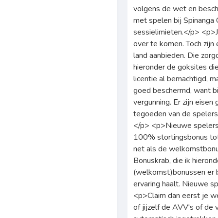
volgens de wet en besche
met spelen bij Spinanga C
sessielimieten.</p> <p>J
over te komen. Toch zijn 
land aanbieden. Die zorg
hieronder de goksites d
licentie al bemachtigd, 
goed beschermd, want bij
vergunning. Er zijn eise
tegoeden van de spelers 
</p> <p>Nieuwe spelers b
100% stortingsbonus tot 
net als de welkomstbonu
Bonuskrab, die ik hieron
(welkomst)bonussen er be
ervaring haalt. Nieuwe s
<p>Claim dan eerst je w
of jijzelf de AVV's of 