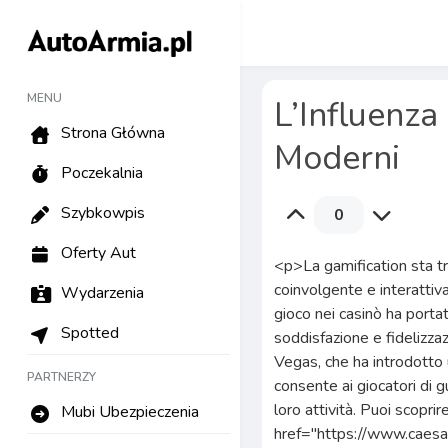
MENU
L’Influenza
Strona Główna
Moderni
Poczekalnia
Szybkowpis
0
Oferty Aut
<p>La gamification sta tr
coinvolgente e interattiv
Wydarzenia
gioco nei casinò ha porta
Spotted
soddisfazione e fidelizza
Vegas, che ha introdott
PARTNERZY
consente ai giocatori di 
loro attività. Puoi scopri
Mubi Ubezpieczenia
href="https://www.caesars