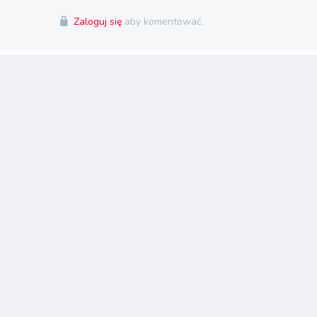
Zaloguj się
aby komentować.