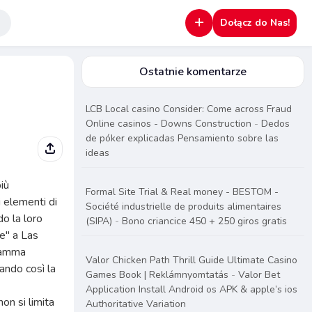
Dołącz do Nas!
Ostatnie komentarze
LCB Local casino Consider: Come across Fraud
Online casinos - Downs Construction
-
Dedos
de póker explicadas Pensamiento sobre las
ideas
iù
Formal Site Trial & Real money - BESTOM -
 elementi di
Société industrielle de produits alimentaires
o la loro
(SIPA)
-
Bono criancice 450 + 250 giros gratis
e" a Las
ramma
Valor Chicken Path Thrill Guide Ultimate Casino
ando così la
Games Book | Reklámnyomtatás
-
Valor Bet
Application Install Android os APK & apple’s ios
on si limita
Authoritative Variation