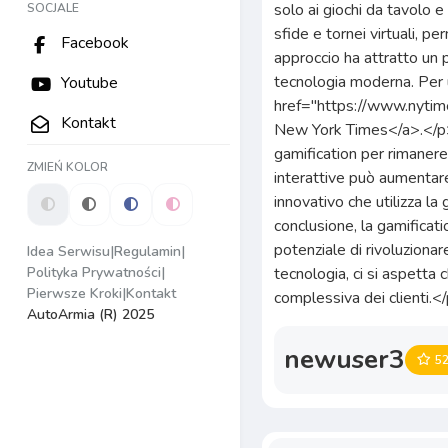
solo ai giochi da tavolo e
SOCJALE
sfide e tornei virtuali, 
Facebook
approccio ha attratto un p
tecnologia moderna. Per ul
Youtube
href="https://www.nytim
Kontakt
New York Times</a>.</p> 
gamification per rimanere
ZMIEŃ KOLOR
interattive può aumentare 
innovativo che utilizza l
conclusione, la gamificati
potenziale di rivoluzionare
Idea Serwisu
|
Regulamin
|
Polityka Prywatności
|
tecnologia, ci si aspetta
Pierwsze Kroki
|
Kontakt
complessiva dei clienti.<
AutoArmia (R) 2025
newuser3
52