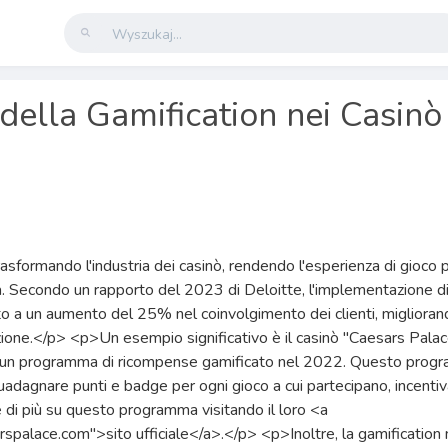
 della Gamification nei Casinò
asformando l'industria dei casinò, rendendo l'esperienza di gioco p
a. Secondo un rapporto del 2023 di Deloitte, l'implementazione di
to a un aumento del 25% nel coinvolgimento dei clienti, migliorand
zione.</p> <p>Un esempio significativo è il casinò "Caesars Palac
o un programma di ricompense gamificato nel 2022. Questo prog
guadagnare punti e badge per ogni gioco a cui partecipano, incentiv
re di più su questo programma visitando il loro <a
palace.com">sito ufficiale</a>.</p> <p>Inoltre, la gamification n