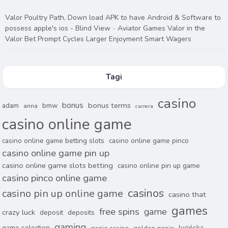
Valor Poultry Path, Down load APK to have Android & Software to
possess apple's ios - Blind View
-
Aviator Games Valor in the
Valor Bet Prompt Cycles Larger Enjoyment Smart Wagers
Tagi
casino
bonus
bonus terms
adam
bmw
anna
carrera
casino online game
casino online game betting slots
casino online game pinco
casino online game pin up
casino online game slots betting
casino online pin up game
casino pinco online game
casinos
casino pin up online game
casino that
games
free spins
game
crazy luck
deposit
deposits
gaming
game selection
lucińska
genie casino
golden genie