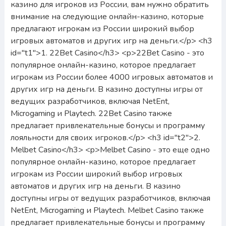
казино для игроков из России, вам нужно обратить
внимание на следующие онлайн-казино, которые
предлагают игрокам из России широкий выбор
игровых автоматов и других игр на деньги.</p> <h3
id="t1">1. 22Bet Casino</h3> <p>22Bet Casino - это
популярное онлайн-казино, которое предлагает
игрокам из России более 4000 игровых автоматов и
других игр на деньги. В казино доступны игры от
ведущих разработчиков, включая NetEnt,
Microgaming и Playtech. 22Bet Casino также
предлагает привлекательные бонусы и программу
лояльности для своих игроков.</p> <h3 id="t2">2.
Melbet Casino</h3> <p>Melbet Casino - это еще одно
популярное онлайн-казино, которое предлагает
игрокам из России широкий выбор игровых
автоматов и других игр на деньги. В казино
доступны игры от ведущих разработчиков, включая
NetEnt, Microgaming и Playtech. Melbet Casino также
предлагает привлекательные бонусы и программу