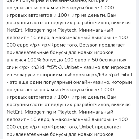
один популярный онлайн-казино, который
предлагает игрокам из Беларуси более 1 000
игровых автоматов и 100+ игр на деньги. Вам
доступны слоты от ведущих разработчиков, включая
NetEnt, Microgaming и Playtech. Минимальный
депозит - 10 евро, а максимальный выигрыш - 100
000 евро.</p> <p>Кроме того, Betsson предлагает
привлекательные бонусы для новых игроков,
включая 100% бонус до 100 евро и 50 бесплатных
спин.</p> <h3 id="t5">3. Unibet - казино для игроков
из Беларуси с широким выбором игр</h3> <p>Unibet
- это еще один популярный онлайн-казино, который
предлагает игрокам из Беларуси более 1 000
игровых автоматов и 100+ игр на деньги. Вам
доступны слоты от ведущих разработчиков, включая
NetEnt, Microgaming и Playtech. Минимальный
депозит - 10 евро, а максимальный выигрыш - 100
000 евро.</p> <p>Кроме того, Unibet предлагает
привлекательные бонусы для новых игроков,