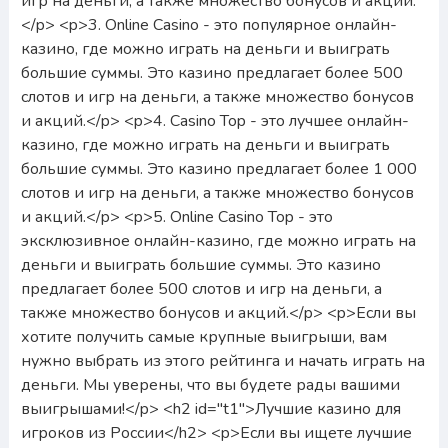
игр на деньги, а также множество бонусов и акций.
</p> <p>3. Online Casino - это популярное онлайн-
казино, где можно играть на деньги и выиграть
большие суммы. Это казино предлагает более 500
слотов и игр на деньги, а также множество бонусов
и акций.</p> <p>4. Casino Top - это лучшее онлайн-
казино, где можно играть на деньги и выиграть
большие суммы. Это казино предлагает более 1 000
слотов и игр на деньги, а также множество бонусов
и акций.</p> <p>5. Online Casino Top - это
эксклюзивное онлайн-казино, где можно играть на
деньги и выиграть большие суммы. Это казино
предлагает более 500 слотов и игр на деньги, а
также множество бонусов и акций.</p> <p>Если вы
хотите получить самые крупные выигрыши, вам
нужно выбрать из этого рейтинга и начать играть на
деньги. Мы уверены, что вы будете рады вашими
выигрышами!</p> <h2 id="t1">Лучшие казино для
игроков из России</h2> <p>Если вы ищете лучшие