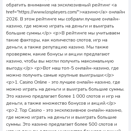
обратить внимание на эксклюзивный рейтинг <a
href="https://www.lospleyers.com/">казино</a> онлайн
2026. В этом рейтинге мы собрали лучшие онлайн-
казино, где можно играть на деньги и выиграть
большие суммы.</p> <p>В рейтинге мы учитываем
такие факторы, как количество слотов, игр на
деньги, а также репутацию казино. Мы также
проверяем, какие бонусы и акции предлагают
казино, чтобы вы могли получить максимальную
выгоду.</p> <p>Вот наш топ-5 онлайн-казино, где
можно получить самые крупные выигрыши:</p>
<p>1. Casino Online - это лучшее онлайн-казино, где
можно играть на деньги и выиграть большие суммы.
Это казино предлагает более 1 000 слотов и игр на
деньги, а также множество бонусов и акций.</p>
<p>2. Top Casino - это эксклюзивное онлайн-казино,
где можно играть на деньги и выиграть большие
суммы. Это казино предлагает более 500 слотов и