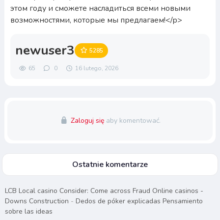
этом году и сможете насладиться всеми новыми
возможностями, которые мы предлагаем!</p>
newuser3
5285
65
0
16 lutego, 2026
Zaloguj się
aby komentować.
Ostatnie komentarze
LCB Local casino Consider: Come across Fraud Online casinos -
Downs Construction
-
Dedos de póker explicadas Pensamiento
sobre las ideas