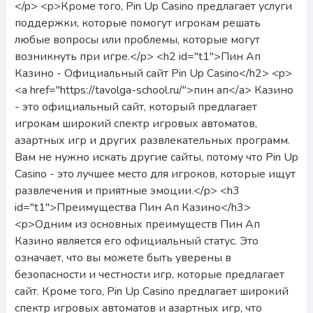
</p> <p>Кроме того, Pin Up Casino предлагает услуги
поддержки, которые помогут игрокам решать
любые вопросы или проблемы, которые могут
возникнуть при игре.</p> <h2 id="t1">Пин Ап
Казино - Официальный сайт Pin Up Casino</h2> <p>
<a href="https://tavolga-school.ru/">пин ап</a> Казино
- это официальный сайт, который предлагает
игрокам широкий спектр игровых автоматов,
азартных игр и других развлекательных программ.
Вам не нужно искать другие сайты, потому что Pin Up
Casino - это лучшее место для игроков, которые ищут
развлечения и приятные эмоции.</p> <h3
id="t1">Преимущества Пин Ап Казино</h3>
<p>Одним из основных преимуществ Пин Ап
Казино является его официальный статус. Это
означает, что вы можете быть уверены в
безопасности и честности игр, которые предлагает
сайт. Кроме того, Pin Up Casino предлагает широкий
спектр игровых автоматов и азартных игр, что