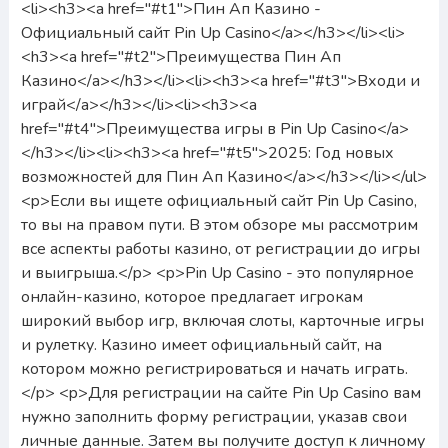
<li><h3><a href="#t1">Пин Ап Казино -
Официальный сайт Pin Up Casino</a></h3></li><li>
<h3><a href="#t2">Преимущества Пин Ап
Казино</a></h3></li><li><h3><a href="#t3">Входи и
играй</a></h3></li><li><h3><a
href="#t4">Преимущества игры в Pin Up Casino</a>
</h3></li><li><h3><a href="#t5">2025: Год новых
возможностей для Пин Ап Казино</a></h3></li></ul>
<p>Если вы ищете официальный сайт Pin Up Casino,
то вы на правом пути. В этом обзоре мы рассмотрим
все аспекты работы казино, от регистрации до игры
и выигрыша.</p> <p>Pin Up Casino - это популярное
онлайн-казино, которое предлагает игрокам
широкий выбор игр, включая слоты, карточные игры
и рулетку. Казино имеет официальный сайт, на
котором можно регистрироваться и начать играть.
</p> <p>Для регистрации на сайте Pin Up Casino вам
нужно заполнить форму регистрации, указав свои
личные данные. Затем вы получите доступ к личному