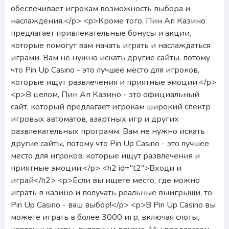
обеспечивает игрокам возможность выбора и
наслаждения.</p> <p>Кроме того, Пин Ап Казино
предлагает привлекательные бонусы и акции,
которые помогут вам начать играть и наслаждаться
играми. Вам не нужно искать другие сайты, потому
что Pin Up Casino - это лучшее место для игроков,
которые ищут развлечения и приятные эмоции.</p>
<p>В целом, Пин Ап Казино - это официальный
сайт, который предлагает игрокам широкий спектр
игровых автоматов, азартных игр и других
развлекательных программ. Вам не нужно искать
другие сайты, потому что Pin Up Casino - это лучшее
место для игроков, которые ищут развлечения и
приятные эмоции.</p> <h2 id="t2">Входи и
играй</h2> <p>Если вы ищете место, где можно
играть в казино и получать реальные выигрыши, то
Pin Up Casino - ваш выбор!</p> <p>В Pin Up Casino вы
можете играть в более 3000 игр, включая слоты,