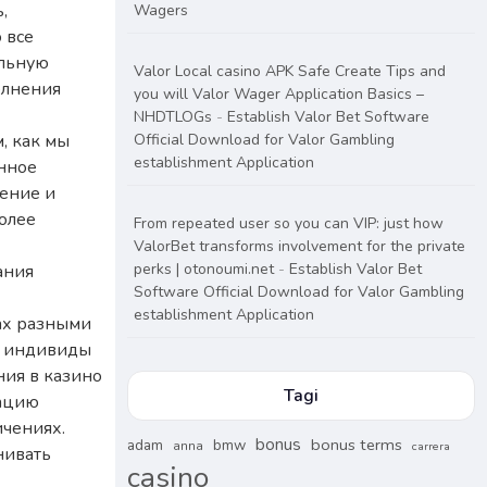
Wagers
Valor Local casino APK Safe Create Tips and
you will Valor Wager Application Basics –
NHDTLOGs
-
Establish Valor Bet Software
Official Download for Valor Gambling
establishment Application
From repeated user so you can VIP: just how
ValorBet transforms involvement for the private
perks | otonoumi.net
-
Establish Valor Bet
Software Official Download for Valor Gambling
establishment Application
Tagi
bonus
bonus terms
adam
bmw
anna
carrera
casino