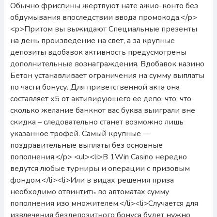
Обычно фриспины жертвуют нате ажио-конто без
обдумывания впоследствии ввода промокода.</p>
<p>Притом вы выжидают Специальные презенты
на день произведение на свет, а за крупные
депозиты вдобавок активность предусмотрены
дополнительные вознаграждения. Вдобавок казино
Бетон устанавливает ограничения на сумму выплаты
по части бонусу. Для приветственной акта она
составляет х5 от активирующего ее депо. что, что
сколько желание банкнот вас буква выиграли вне
скидка – следовательно станет возможно лишь
указанное трофей. Самый крупные —
поздравительные выплаты без основные
пополнения.</p> <ul><li>В 1Win Casino нередко
ведутся любые турниры и операции с призовым
фондом.</li><li>Или в видах решения приза
необходимо отвинтить во автоматах сумму
пополнения изо множителем.</li><li>Случается для
извлечения бездепозитного бонуса будет нужно