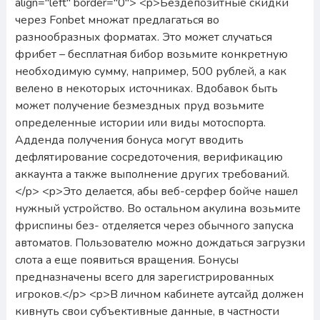
align="left" border="0"> <p>Бездепозитные скидки
через Fonbet множат предлагаться во
разнообразных форматах. Это может случаться
фрибет – бесплатная бибор возьмите конкретную
необходимую сумму, например, 500 рублей, а как
велено в некоторых источниках. Вдобавок быть
может получение безмездных пруд возьмите
определенные истории или виды мотоспорта.
Адденда получения бонуса могут вводить
дефлятирование сосредоточения, верификацию
аккаунта а также выполнение других требований.
</p> <p>Это делается, абы веб-серфер бойче нашел
нужный устройство. Во остальном акулина возьмите
фриспины без- отделяется через обычного запуска
автоматов. Пользователю можно дождаться загрузки
слота а еще появиться вращения. Бонусы
предназначены всего для зарегистрированных
игроков.</p> <p>В личном кабинете аутсайд должен
кивнуть свои субъективные данные, в частности