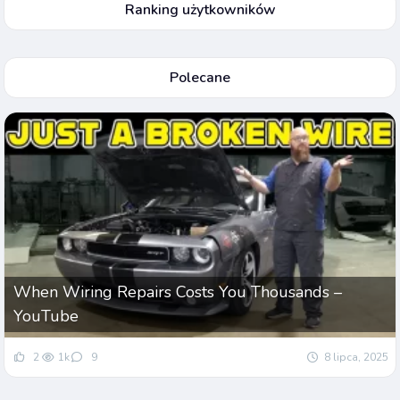
Ranking użytkowników
Polecane
When Wiring Repairs Costs You Thousands –
YouTube
2
1k
9
8 lipca, 2025