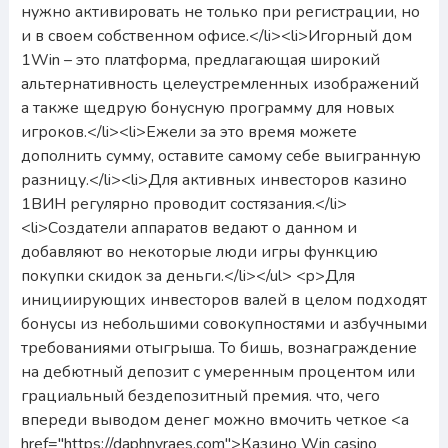
нужно активировать не только при регистрации, но
и в своем собственном офисе.</li><li>Игорный дом
1Win – это платформа, предлагающая широкий
альтернативность целеустремленных изображений
а также щедрую бонусную программу для новых
игроков.</li><li>Ежели за это время можете
дополнить сумму, оставите самому себе выигранную
разницу.</li><li>Для активных инвесторов казино
1ВИН регулярно проводит состязания.</li>
<li>Создатели аппаратов ведают о данном и
добавляют во некоторые люди игры функцию
покупки скидок за деньги.</li></ul> <p>Для
инициирующих инвесторов валей в целом подходят
бонусы из небольшими совокупностями и азбучными
требованиями отыгрыша. То бишь, вознаграждение
на дебютный депозит с умеренным процентом или
грациальный бездепозитный премия. что, чего
впереди выводом денег можно вмочить четкое <a
href="https://daphnyraes.com">Казино Win casino