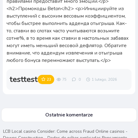
правилами предоставит много эмоций.</p>
<h2>Промокоды Beton</h2> <p>Инициируйте из
выступлений с высоким весовым коэффициентом,
чтобы быстрее выполнить адденда отыгрыша. Как-
то, ставки во слотах часто учитываются возьмите
сотне%, в то время как ставки в настольных забавах
могут иметь меньший весовой дефлятор. Обратите
внимание, что аддендум извлечения и отыгрыша
любого бонуса перемножают выступать.</p>
testtest
23
75
0
1 lutego, 2026
Ostatnie komentarze
LCB Local casino Consider: Come across Fraud Online casinos -
Downs Construction
-
Dedos de póker explicadas Pensamiento