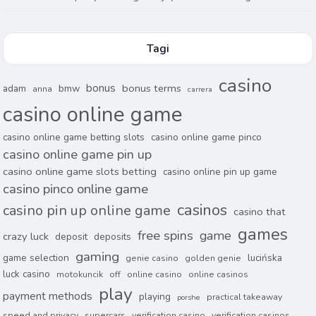
Tagi
casino
bonus
bonus terms
adam
bmw
anna
carrera
casino online game
casino online game betting slots
casino online game pinco
casino online game pin up
casino online game slots betting
casino online pin up game
casino pinco online game
casinos
casino pin up online game
casino that
games
free spins
game
crazy luck
deposit
deposits
gaming
game selection
lucińska
genie casino
golden genie
luck casino
motokuncik
off
online casino
online casinos
play
payment methods
playing
practical takeaway
porshe
speed and privacy
supercars
verification casino
verification casinos