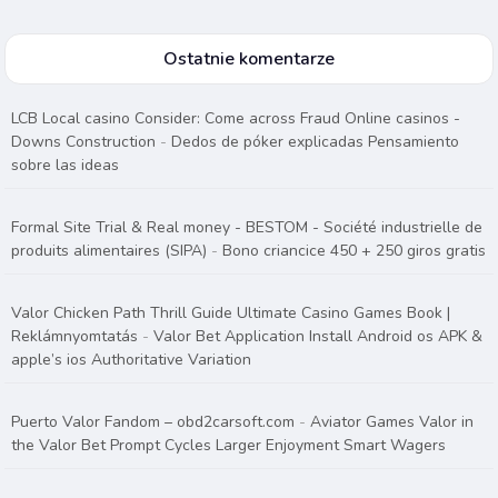
Ostatnie komentarze
LCB Local casino Consider: Come across Fraud Online casinos -
Downs Construction
-
Dedos de póker explicadas Pensamiento
sobre las ideas
Formal Site Trial & Real money - BESTOM - Société industrielle de
produits alimentaires (SIPA)
-
Bono criancice 450 + 250 giros gratis
Valor Chicken Path Thrill Guide Ultimate Casino Games Book |
Reklámnyomtatás
-
Valor Bet Application Install Android os APK &
apple’s ios Authoritative Variation
Puerto Valor Fandom – obd2carsoft.com
-
Aviator Games Valor in
the Valor Bet Prompt Cycles Larger Enjoyment Smart Wagers