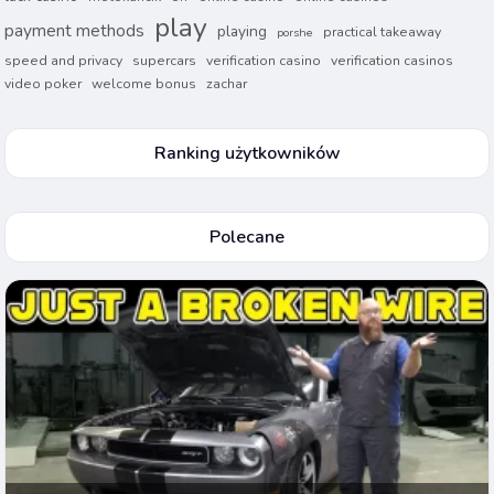
play
payment methods
playing
practical takeaway
porshe
speed and privacy
supercars
verification casino
verification casinos
video poker
welcome bonus
zachar
Ranking użytkowników
Polecane