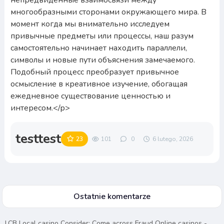
testtest
23
101
0
6 lutego, 2026
Ostatnie komentarze
LCB Local casino Consider: Come across Fraud Online casinos -