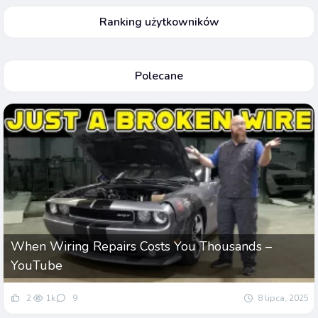
Ranking użytkowników
Polecane
When Wiring Repairs Costs You Thousands –
YouTube
2
1k
9
8 lipca, 2025