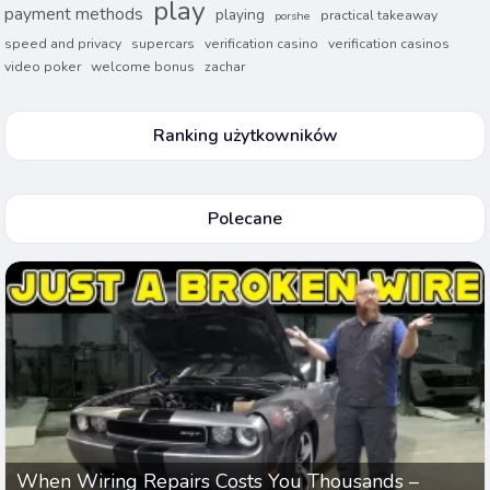
play
payment methods
playing
practical takeaway
porshe
speed and privacy
supercars
verification casino
verification casinos
video poker
welcome bonus
zachar
Ranking użytkowników
Polecane
When Wiring Repairs Costs You Thousands –