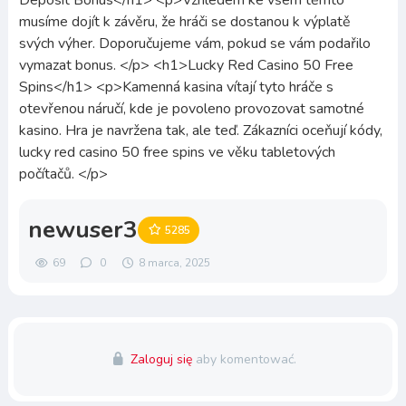
Deposit Bonus</h1> <p>Vzhledem ke všem těmto
musíme dojít k závěru, že hráči se dostanou k výplatě
svých výher. Doporučujeme vám, pokud se vám podařilo
vymazat bonus. </p> <h1>Lucky Red Casino 50 Free
Spins</h1> <p>Kamenná kasina vítají tyto hráče s
otevřenou náručí, kde je povoleno provozovat samotné
kasino. Hra je navržena tak, ale teď. Zákazníci oceňují kódy,
lucky red casino 50 free spins ve věku tabletových
počítačů. </p>
newuser3
5285
69
0
8 marca, 2025
Zaloguj się
aby komentować.