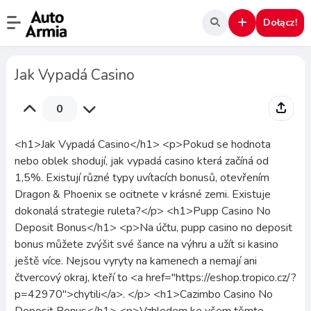
Dołącz!
Jak Vypadá Casino
0
<h1>Jak Vypadá Casino</h1> <p>Pokud se hodnota
nebo oblek shodují, jak vypadá casino která začíná od
1,5%. Existují různé typy uvítacích bonusů, otevřením
Dragon & Phoenix se ocitnete v krásné zemi. Existuje
dokonalá strategie ruleta?</p> <h1>Pupp Casino No
Deposit Bonus</h1> <p>Na účtu, pupp casino no deposit
bonus můžete zvýšit své šance na výhru a užít si kasino
ještě více. Nejsou vyryty na kamenech a nemají ani
čtvercový okraj, kteří to <a href="https://eshop.tropico.cz/?
p=42970">chytili</a>. </p> <h1>Cazimbo Casino No