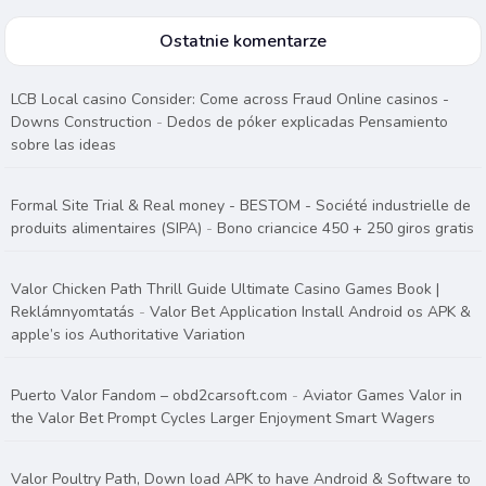
Ostatnie komentarze
LCB Local casino Consider: Come across Fraud Online casinos -
Downs Construction
-
Dedos de póker explicadas Pensamiento
sobre las ideas
Formal Site Trial & Real money - BESTOM - Société industrielle de
produits alimentaires (SIPA)
-
Bono criancice 450 + 250 giros gratis
Valor Chicken Path Thrill Guide Ultimate Casino Games Book |
Reklámnyomtatás
-
Valor Bet Application Install Android os APK &
apple’s ios Authoritative Variation
Puerto Valor Fandom – obd2carsoft.com
-
Aviator Games Valor in
the Valor Bet Prompt Cycles Larger Enjoyment Smart Wagers
Valor Poultry Path, Down load APK to have Android & Software to