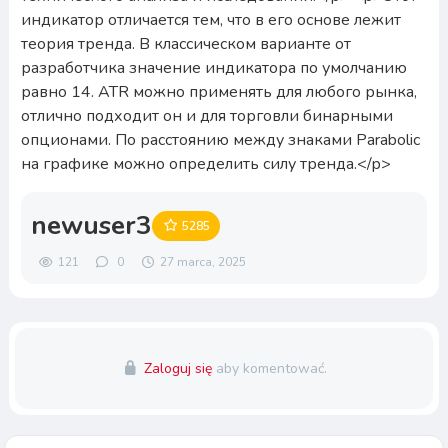
newuser3
5285
121
0
27 marca, 2025
Zaloguj się
aby komentować.