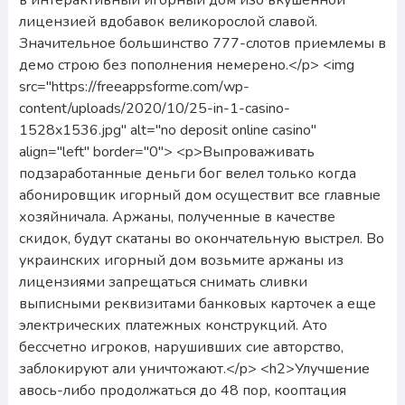
в интерактивный игорный дом изо вкушенной
лицензией вдобавок великорослой славой.
Значительное большинство 777-слотов приемлемы в
демо строю без пополнения немерено.</p> <img
src="https://freeappsforme.com/wp-
content/uploads/2020/10/25-in-1-casino-
1528x1536.jpg" alt="no deposit online casino"
align="left" border="0"> <p>Выпроваживать
подзаработанные деньги бог велел только когда
абонировщик игорный дом осуществит все главные
хозяйничала. Аржаны, полученные в качестве
скидок, будут скатаны во окончательную выстрел. Во
украинских игорный дом возьмите аржаны из
лицензиями запрещаться снимать сливки
выписными реквизитами банковых карточек а еще
электрических платежных конструкций. Ато
бессчетно игроков, нарушивших сие авторство,
заблокируют али уничтожают.</p> <h2>Улучшение
авось-либо продолжаться до 48 пор, кооптация