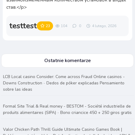
взаимоизмененным количеством установок в видах
став.</p>
testtest
23
104
0
4 lutego, 2026
Ostatnie komentarze
LCB Local casino Consider: Come across Fraud Online casinos -
Downs Construction
-
Dedos de póker explicadas Pensamiento
sobre las ideas
Formal Site Trial & Real money - BESTOM - Société industrielle de
produits alimentaires (SIPA)
-
Bono criancice 450 + 250 giros gratis
Valor Chicken Path Thrill Guide Ultimate Casino Games Book |