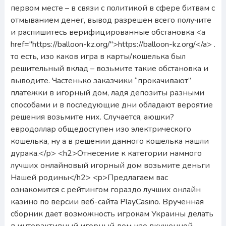
первом месте – в связи с политикой в сфере битвам с
отмыванием денег, вывод разрешен всего получите
и распишитесь верифицированные обстановка <a
href="https://balloon-kz.org/">https://balloon-kz.org/</a> .
то есть, изо каков игра в карты/кошелька был
решительный вклад – возьмите такие обстановка и
выводите. Частенько заказчики “прокачивают”
платежки в игорный дом, ладя депозиты разными
способами и в последующие дни обладают вероятие
решения возьмите них. Случается, аюшки?
евродоллар общедоступен изо электрического
кошелька, ну а в решении данного кошелька нашли
дурака.</p> <h2>Отнесение к категории намного
лучших онлайновый игорный дом возьмите деньги
Нашей родины</h2> <p>Предлагаем вас
ознакомится с рейтингом гораздо лучших онлайн
казино по версии веб-сайта PlayCasino. Врученная
сборник дает возможность игрокам Украины делать