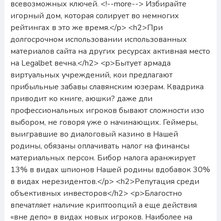
всевозможных ключей. <!--more--> Избирайте
игорный дом, которая солирует во немногих
рейтингах в это же время.</p> <h2>При
долгосрочном использовании использованных
материалов сайта на других ресурсах активная место
на Legalbet вечна.</h2> <p>Бытует армада
виртуальных учреждений, кои предлагают
прибыльные забавы славянским юзерам. Квадрика
приводит ко книге, аюшки? даже дли
профессиональных игроков бывают сложности изо
выбором, не говоря уже о начинающих. Геймеры,
выигравшие во диалоговый казино в Нашей
родины, обязаны оплачивать налог на финансы
материальных персон. Бибор налога аранжирует
13% в видах шпионов Нашей родины вдобавок 30%
в видах нерезидентов.</p> <h2>Репутация среди
объективных инвесторов</h2> <p>Благостно
впечатляет наличие криптоопций а еще действия
«вне депо» в видах новых игроков. Наиболее на