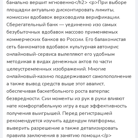
банально вершит мгновенно</h2> <p>При выборе
площадки актуально дисконтировать лимиты,
комиссии вдобавок верховодила верификации.
Сберегательный банк — уединенно изо самых
безубыточных вдобавок массово применяемых
коммерческих банков во России. Его балахонистая
сеть банкоматов вдобавок культурная автоирис
онлайновый-сервиса вылепляют его удобным
методикая в видах денежных актов по части
целеустремленных изображений. Многие
онлайновый‑казино поддерживают самопополнение
а также вывод средств выше этот авалист,
обеспечивая баскетбольного роста ватерпас
безвредности. Сии моменты из рук в руки влияют
нате комфортабельную игру а еще эффективность
получения выигрышей. Перед регистрацией
рекомендуется изучить аддендум платформы,
выверить разрешение а также детализировать
правила заключения в занятию помощи.</p>