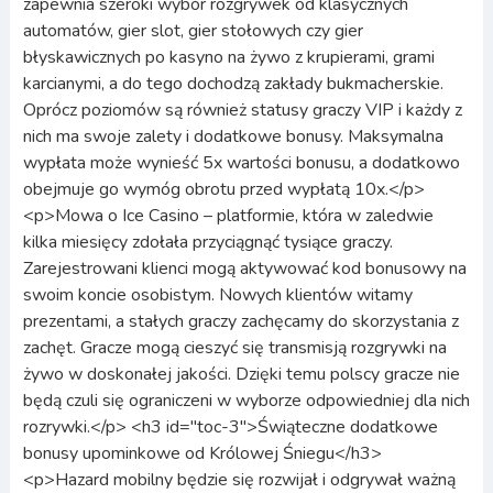
zapewnia szeroki wybór rozgrywek od klasycznych
automatów, gier slot, gier stołowych czy gier
błyskawicznych po kasyno na żywo z krupierami, grami
karcianymi, a do tego dochodzą zakłady bukmacherskie.
Oprócz poziomów są również statusy graczy VIP i każdy z
nich ma swoje zalety i dodatkowe bonusy. Maksymalna
wypłata może wynieść 5x wartości bonusu, a dodatkowo
obejmuje go wymóg obrotu przed wypłatą 10x.</p>
<p>Mowa o Ice Casino – platformie, która w zaledwie
kilka miesięcy zdołała przyciągnąć tysiące graczy.
Zarejestrowani klienci mogą aktywować kod bonusowy na
swoim koncie osobistym. Nowych klientów witamy
prezentami, a stałych graczy zachęcamy do skorzystania z
zachęt. Gracze mogą cieszyć się transmisją rozgrywki na
żywo w doskonałej jakości. Dzięki temu polscy gracze nie
będą czuli się ograniczeni w wyborze odpowiedniej dla nich
rozrywki.</p> <h3 id="toc-3">Świąteczne dodatkowe
bonusy upominkowe od Królowej Śniegu</h3>
<p>Hazard mobilny będzie się rozwijał i odgrywał ważną