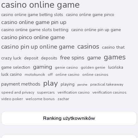
casino online game
casino online game betting slots
casino online game pinco
casino online game pin up
casino online game slots betting
casino online pin up game
casino pinco online game
casinos
casino pin up online game
casino that
games
free spins
game
crazy luck
deposit
deposits
gaming
game selection
lucińska
genie casino
golden genie
luck casino
motokuncik
off
online casino
online casinos
play
payment methods
playing
practical takeaway
porshe
speed and privacy
supercars
verification casino
verification casinos
video poker
welcome bonus
zachar
Ranking użytkowników