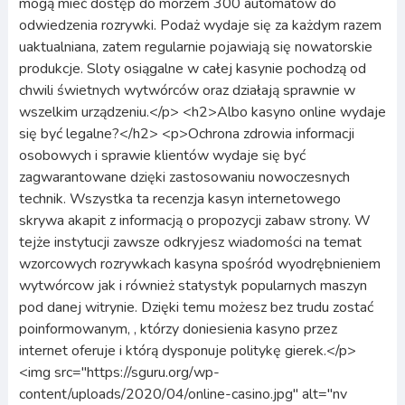
mogą mieć dostęp do morzem 300 automatów do
odwiedzenia rozrywki. Podaż wydaje się za każdym razem
uaktualniana, zatem regularnie pojawiają się nowatorskie
produkcje. Sloty osiągalne w całej kasynie pochodzą od
chwili świetnych wytwórców oraz działają sprawnie w
wszelkim urządzeniu.</p> <h2>Albo kasyno online wydaje
się być legalne?</h2> <p>Ochrona zdrowia informacji
osobowych i sprawie klientów wydaje się być
zagwarantowane dzięki zastosowaniu nowoczesnych
technik. Wszystka ta recenzja kasyn internetowego
skrywa akapit z informacją o propozycji zabaw strony. W
tejże instytucji zawsze odkryjesz wiadomości na temat
wzorcowych rozrywkach kasyna spośród wyodrębnieniem
wytwórcow jak i również statystyk popularnych maszyn
pod danej witrynie. Dzięki temu możesz bez trudu zostać
poinformowanym, , którzy doniesienia kasyno przez
internet oferuje i którą dysponuje politykę gierek.</p>
<img src="https://sguru.org/wp-
content/uploads/2020/04/online-casino.jpg" alt="nv