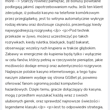
more--> Starczy również pamiętać, że bonusy powitalne
podlegają jakimś zapotrzebowaniom ruchu. Jeśli ten klient
zdecyduje, iż pobudzi kasyno na telefonie komórkowym
przez przeglądarkę, jest to witryna automatycznie wykryje
rodzaj ekranu oraz dostosuje czujności, prezentując kiedy
najwygodniejszą rozgrywkę.</p> <p>Pod technik
przekazie w żywo, możesz uczestniczyć po takich
rozrywkach, kiedy ruletka, blackjack, bądź bakarat,
obserwując wszelcy ruch krupiera w trakcie głębokim.
Zabawy w energicznie do kupienia będą tylko i wyłącznie
w celu fanów, którzy pełnią w rzeczywiste pieniądze, jakie
możliwości dodaje emocji oraz autentyczności rozgrywce.
Najlepsze polskie kasyno internetowego, a tego typu
naszym zdaniem wydaje się strona GGBet pl, powinno
oferować fanom ogromną podaż komputerów
hazardowych. Dzięki temu, gracze dołączający do kasyna,
mogą z przedtem wyszukać każdą wraz z swoich
ulubionych gierek, oraz sprawdzić najnowsze świeżości i
legendarne klasyki.</p> <p>Jest to odpowiedni strategia,