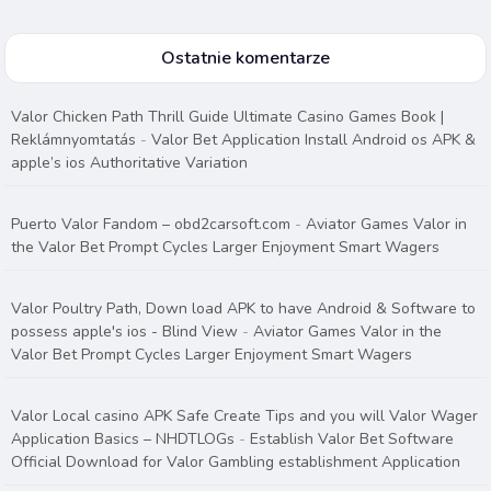
Ostatnie komentarze
Valor Chicken Path Thrill Guide Ultimate Casino Games Book |
Reklámnyomtatás
-
Valor Bet Application Install Android os APK &
apple’s ios Authoritative Variation
Puerto Valor Fandom – obd2carsoft.com
-
Aviator Games Valor in
the Valor Bet Prompt Cycles Larger Enjoyment Smart Wagers
Valor Poultry Path, Down load APK to have Android & Software to
possess apple's ios - Blind View
-
Aviator Games Valor in the
Valor Bet Prompt Cycles Larger Enjoyment Smart Wagers
Valor Local casino APK Safe Create Tips and you will Valor Wager
Application Basics – NHDTLOGs
-
Establish Valor Bet Software
Official Download for Valor Gambling establishment Application