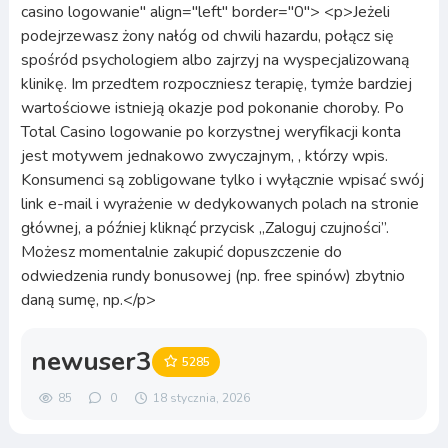
casino logowanie" align="left" border="0"> <p>Jeżeli
podejrzewasz żony nałóg od chwili hazardu, połącz się
spośród psychologiem albo zajrzyj na wyspecjalizowaną
klinikę. Im przedtem rozpoczniesz terapię, tymże bardziej
wartościowe istnieją okazje pod pokonanie choroby. Po
Total Casino logowanie po korzystnej weryfikacji konta
jest motywem jednakowo zwyczajnym, , którzy wpis.
Konsumenci są zobligowane tylko i wyłącznie wpisać swój
link e-mail i wyrażenie w dedykowanych polach na stronie
głównej, a później kliknąć przycisk „Zaloguj czujności”.
Możesz momentalnie zakupić dopuszczenie do
odwiedzenia rundy bonusowej (np. free spinów) zbytnio
daną sumę, np.</p>
newuser3
5285
85
0
18 stycznia, 2026