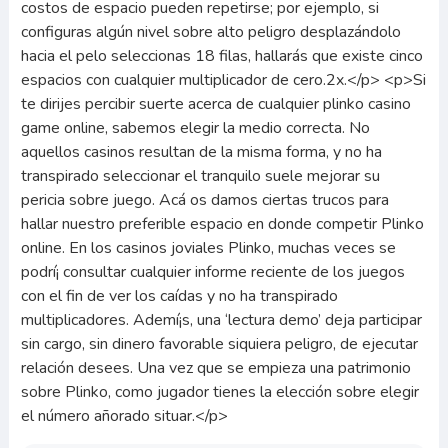
costos de espacio pueden repetirse; por ejemplo, si
configuras algún nivel sobre alto peligro desplazándolo
hacia el pelo seleccionas 18 filas, hallarás que existe cinco
espacios con cualquier multiplicador de cero.2x.</p> <p>Si
te dirijes percibir suerte acerca de cualquier plinko casino
game online, sabemos elegir la medio correcta. No
aquellos casinos resultan de la misma forma, y no ha
transpirado seleccionar el tranquilo suele mejorar su
pericia sobre juego. Acá os damos ciertas trucos para
hallar nuestro preferible espacio en donde competir Plinko
online. En los casinos joviales Plinko, muchas veces se
podrí¡ consultar cualquier informe reciente de los juegos
con el fin de ver los caídas y no ha transpirado
multiplicadores. Ademí¡s, una ‘lectura demo’ deja participar
sin cargo, sin dinero favorable siquiera peligro, de ejecutar
relación desees. Una vez que se empieza una patrimonio
sobre Plinko, como jugador tienes la elección sobre elegir
el número añorado situar.</p>