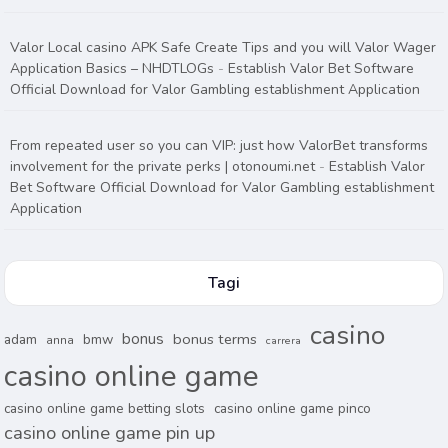
Valor Local casino APK Safe Create Tips and you will Valor Wager
Application Basics – NHDTLOGs
-
Establish Valor Bet Software
Official Download for Valor Gambling establishment Application
From repeated user so you can VIP: just how ValorBet transforms
involvement for the private perks | otonoumi.net
-
Establish Valor
Bet Software Official Download for Valor Gambling establishment
Application
Tagi
casino
bonus
bonus terms
adam
bmw
anna
carrera
casino online game
casino online game betting slots
casino online game pinco
casino online game pin up