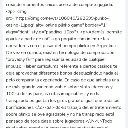
creando momentos únicos acerca de completo jugada.
</p> <img
src="https://cimg.co/news/108040/262599/plinko-
casino-1.jpeg" alt="online plinko game" border="1"
align="right" style="padding: 10px"> <p>Ademí¡s, permite
apartar a partir de un€, algo poquito común entre las
operadores con el pasar del tiempo plinko en Argentina.
De vez en cuando, existen tecnología de comprobación
“provably fair” para repasar la equidad de cualquier
impulso. Haber currículums referente a ciertos casinos te
deja aprovechar diferentes bonos desplazándolo hacia el
pelo comparar la experiencia. En caso de que anhelas una
de más grande variedad viable sobre slots (decenas y
100's) de las parejas cotas imaginables, y no ha
transpirado os gustan los giros gratuito igual que toda las
bonificaciones.</p> <ul><li>El trabajo del entretenimiento
sobre plinko se oye agradable y no ha transpirado está
pensado de toda clase sobre jugadores.</li><li>Todo