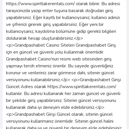
https://www.spiritlakerentals.com/ olarak bilinir. Bu adresi
tarayıcınızda yazıp enter tuşuna basarak doğrudan giriş
yapabilirsiniz. Eğer kayıtlı bir kullanıcıysanız, kullanıcı adınızı
ve şifrenizi girerek giriş yapabilirsiniz. Eğer yeni bir
kullanıcıysanız, kaydolma bölümüne gidip gerekli bilgileri
doldurarak hesap oluşturabilirsiniz.</p>
<p>Grandpashabet Casino Siteleri Grandpashabet Giriş
için en güncel ve güvenli yolu kullanmak önemlidir.
Grandpashabet Casino'nun resmi web sitesinden giriş
yapmayı tercih etmeniz önerilir. Bu sayede güvenliğiniz
korunur ve verileriniz zarar görmese dahi, sitenin güncel
versiyonunu kullanabilirsiniz.</p> <p>Grandpashabet Girişi
Güncel Adres olarak https://www.spiritlakerentals.com/
kullanılır. Bu adresi kullanarak her zaman güncel ve güvenli
bir şekilde giriş yapabilirsiniz. Sitenin güncel versiyonunu
kullanarak daha iyi deneyim elde edebilirsiniz.</p>
<p>Grandpashabet Girişi Güncel olarak, sitenin güncel
versiyonunu kullanmanız önemlidir. Sitenin güncel halini
kullanarak daha iyi ve güvenli bir deneyim elde edebilirsiniz.