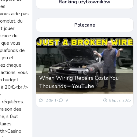
Ranking użytkowników
des
 vous aide pas
complet, du
Polecane
et jouer
icace du
t que vous
 plafonds de
 jeu et
ltez chaque
actions, vous
When Wiring Repairs Costs You
un budget
Thousands – YouTube
 à 20 €.<br />
>
2
1k
9
8 lipca, 2025
 régulières.
raison des
, il faut
laires,
<th>Casino