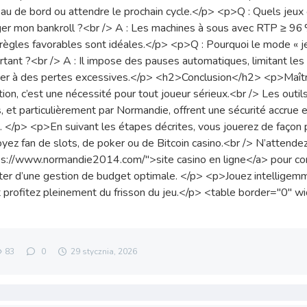
au de bord ou attendre le prochain cycle.</p> <p>Q : Quels jeux 
er mon bankroll ?<br /> A : Les machines à sous avec RTP ≥ 96 
 règles favorables sont idéales.</p> <p>Q : Pourquoi le mode « j
rtant ?<br /> A : Il impose des pauses automatiques, limitant les
er à des pertes excessives.</p> <h2>Conclusion</h2> <p>Maîtr
tion, c’est une nécessité pour tout joueur sérieux.<br /> Les outi
 et particulièrement par Normandie, offrent une sécurité accrue 
. </p> <p>En suivant les étapes décrites, vous jouerez de façon 
ez fan de slots, de poker ou de Bitcoin casino.<br /> N’attendez
tps://www.normandie2014.com/">site casino en ligne</a> pour co
fiter d’une gestion de budget optimale. </p> <p>Jouez intelligem
t profitez pleinement du frisson du jeu.</p> <table border="0"
83
0
29 stycznia, 2026