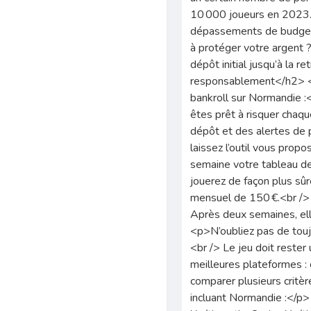
10 000 joueurs en 2023.
dépassements de budget. 
à protéger votre argent
dépôt initial jusqu’à la r
responsablement</h2> <p
bankroll sur Normandie :<
êtes prêt à risquer chaqu
dépôt et des alertes de pe
laissez l’outil vous propo
semaine votre tableau de
jouerez de façon plus sû
mensuel de 150 €.<br /> E
Après deux semaines, ell
<p>N’oubliez pas de toujo
<br /> Le jeu doit reste
meilleures plateformes : c
comparer plusieurs critèr
incluant Normandie :</p