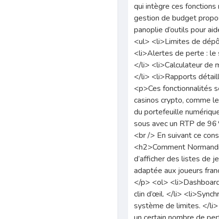
qui intègre ces fonction
gestion de budget propo
panoplie d’outils pour aid
<ul> <li>Limites de dépôt
<li>Alertes de perte : l
</li> <li>Calculateur de m
</li> <li>Rapports détaill
<p>Ces fonctionnalités s
casinos crypto, comme le
du portefeuille numérique
sous avec un RTP de 96 %
<br /> En suivant ce cons
<h2>Comment Normandie 
d’afficher des listes de j
adaptée aux joueurs fran
</p> <ol> <li>Dashboard p
clin d’œil. </li> <li>Sync
système de limites. </li
un certain nombre de per