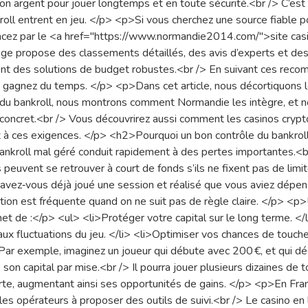
 son argent pour jouer longtemps et en toute sécurité.<br /> C’est 
roll entrent en jeu. </p> <p>Si vous cherchez une source fiable 
cez par le <a href="https://www.normandie2014.com/">site cas
ge propose des classements détaillés, des avis d’experts et des 
frent des solutions de budget robustes.<br /> En suivant ces rec
t gagnez du temps. </p> <p>Dans cet article, nous décortiquons 
du bankroll, nous montrons comment Normandie les intègre, et 
 concret.<br /> Vous découvrirez aussi comment les casinos cryp
nt à ces exigences. </p> <h2>Pourquoi un bon contrôle du bankrol
nkroll mal géré conduit rapidement à des pertes importantes.<
peuvent se retrouver à court de fonds s’ils ne fixent pas de limi
 avez‑vous déjà joué une session et réalisé que vous aviez dépe
ation est fréquente quand on ne suit pas de règle claire. </p> <p
et de :</p> <ul> <li>Protéger votre capital sur le long terme. </l
 aux fluctuations du jeu. </li> <li>Optimiser vos chances de touche
>Par exemple, imaginez un joueur qui débute avec 200 €, et qui dé
son capital par mise.<br /> Il pourra jouer plusieurs dizaines de 
erte, augmentant ainsi ses opportunités de gains. </p> <p>En Fran
es opérateurs à proposer des outils de suivi.<br /> Le casino en 