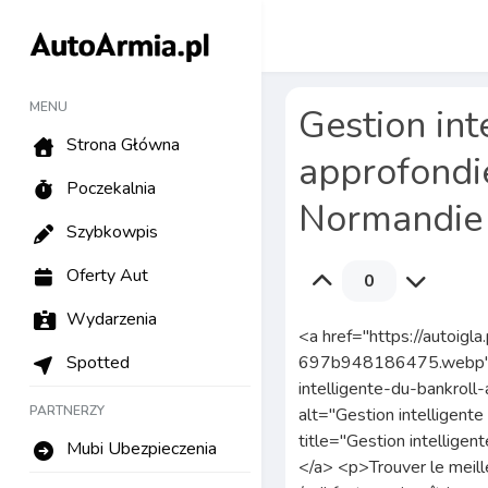
MENU
Gestion int
Strona Główna
approfondi
Poczekalnia
Normandie
Szybkowpis
Oferty Aut
0
Wydarzenia
<a href="https://autoigl
Spotted
697b948186475.webp"><i
intelligente-du-bankro
PARTNERZY
alt="Gestion intelligent
title="Gestion intellige
Mubi Ubezpieczenia
</a> <p>Trouver le meill