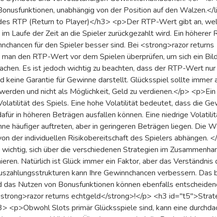
Bonusfunktionen, unabhängig von der Position auf den Walzen.</l
des RTP (Return to Player)</h3> <p>Der RTP-Wert gibt an, wel
 im Laufe der Zeit an die Spieler zurückgezahlt wird. Ein höhere
nchancen für den Spieler besser sind. Bei <strong>razor returns
e man den RTP-Wert vor dem Spielen überprüfen, um sich ein Bil
hen. Es ist jedoch wichtig zu beachten, dass der RTP-Wert nur 
d keine Garantie für Gewinne darstellt. Glücksspiel sollte immer 
werden und nicht als Möglichkeit, Geld zu verdienen.</p> <p>Ein
Volatilität des Spiels. Eine hohe Volatilität bedeutet, dass die G
dafür in höheren Beträgen ausfallen können. Eine niedrige Volatili
ne häufiger auftreten, aber in geringeren Beträgen liegen. Die W
von der individuellen Risikobereitschaft des Spielers abhängen. <
 wichtig, sich über die verschiedenen Strategien im Zusammenh
eren. Natürlich ist Glück immer ein Faktor, aber das Verständnis 
uszahlungsstrukturen kann Ihre Gewinnchancen verbessern. Das
 das Nutzen von Bonusfunktionen können ebenfalls entscheidend
strong>razor returns echtgeld</strong>!</p> <h3 id="t5">Strate
3> <p>Obwohl Slots primär Glücksspiele sind, kann eine durchda