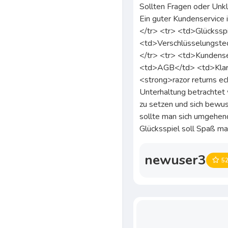
Sollten Fragen oder Unkl
Ein guter Kundenservice 
</tr> <tr> <td>Glücksspi
<td>Verschlüsselungstec
</tr> <tr> <td>Kundense
<td>AGB</td> <td>Klare
<strong>razor returns ec
Unterhaltung betrachtet 
zu setzen und sich bewuss
sollte man sich umgehen
Glücksspiel soll Spaß m
newuser3
52