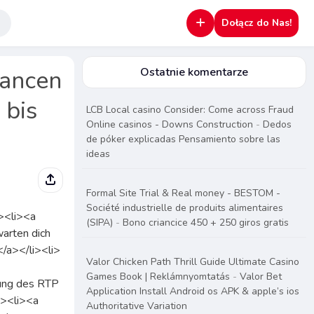
Dołącz do Nas!
hancen
Ostatnie komentarze
 bis
LCB Local casino Consider: Come across Fraud
Online casinos - Downs Construction
-
Dedos
de póker explicadas Pensamiento sobre las
ideas
Formal Site Trial & Real money - BESTOM -
Société industrielle de produits alimentaires
"><li><a
(SIPA)
-
Bono criancice 450 + 250 giros gratis
arten dich
/a></li><li>
Valor Chicken Path Thrill Guide Ultimate Casino
Games Book | Reklámnyomtatás
-
Valor Bet
tung des RTP
Application Install Android os APK & apple’s ios
i><li><a
Authoritative Variation