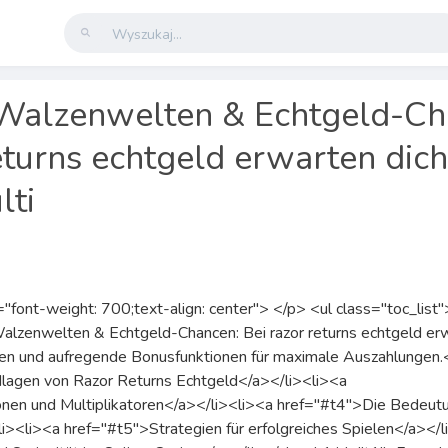
Walzenwelten & Echtgeld-C
eturns echtgeld erwarten dich
lti
="font-weight: 700;text-align: center"> </p> <ul class="toc_list
lzenwelten & Echtgeld-Chancen: Bei razor returns echtgeld erw
ren und aufregende Bonusfunktionen für maximale Auszahlungen.<
lagen von Razor Returns Echtgeld</a></li><li><a
nen und Multiplikatoren</a></li><li><a href="#t4">Die Bedeu
li><li><a href="#t5">Strategien für erfolgreiches Spielen</a></l