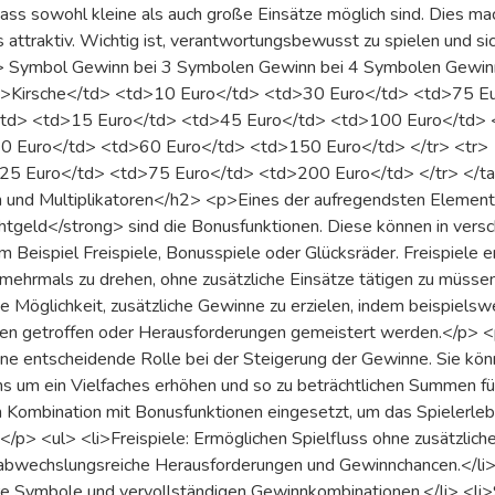
ss sowohl kleine als auch große Einsätze möglich sind. Dies ma
attraktiv. Wichtig ist, verantwortungsbewusst zu spielen und sich
r> Symbol Gewinn bei 3 Symbolen Gewinn bei 4 Symbolen Gewin
d>Kirsche</td> <td>10 Euro</td> <td>30 Euro</td> <td>75 E
</td> <td>15 Euro</td> <td>45 Euro</td> <td>100 Euro</td> <
 Euro</td> <td>60 Euro</td> <td>150 Euro</td> </tr> <tr>
5 Euro</td> <td>75 Euro</td> <td>200 Euro</td> </tr> </t
 und Multiplikatoren</h2> <p>Eines der aufregendsten Element
htgeld</strong> sind die Bonusfunktionen. Diese können in vers
m Beispiel Freispiele, Bonusspiele oder Glücksräder. Freispiele 
mehrmals zu drehen, ohne zusätzliche Einsätze tätigen zu müssen
ie Möglichkeit, zusätzliche Gewinne zu erzielen, indem beispielsw
en getroffen oder Herausforderungen gemeistert werden.</p> 
eine entscheidende Rolle bei der Steigerung der Gewinne. Sie kön
s um ein Vielfaches erhöhen und so zu beträchtlichen Summen fü
n Kombination mit Bonusfunktionen eingesetzt, um das Spielerleb
/p> <ul> <li>Freispiele: Ermöglichen Spielfluss ohne zusätzliche
 abwechslungsreiche Herausforderungen und Gewinnchancen.</li>
e Symbole und vervollständigen Gewinnkombinationen.</li> <li>