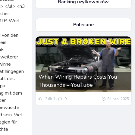
Ranking użytkowników
i> </ul> <h3
cher
r RTP-Wert
Polecane
d von den
ein
als
 weiterer
ewinne
tät hingegen
When Wiring Repairs Costs You
ahl des
Thousands – YouTube
/p>
ang mit dem
2
1k
9
8 lipca, 2025
der
 bewusste
 sein. Viel
gien für
chte