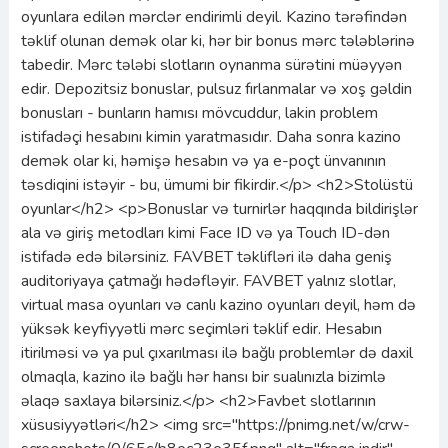
oyunlara edilən mərclər endirimli deyil. Kazino tərəfindən
təklif olunan demək olar ki, hər bir bonus mərc tələblərinə
tabedir. Mərc tələbi slotların oynanma sürətini müəyyən
edir. Depozitsiz bonuslar, pulsuz fırlanmalar və xoş gəldin
bonusları - bunların hamısı mövcuddur, lakin problem
istifadəçi hesabını kimin yaratmasıdır. Daha sonra kazino
demək olar ki, həmişə hesabın və ya e-poçt ünvanının
təsdiqini istəyir - bu, ümumi bir fikirdir.</p> <h2>Stolüstü
oyunlar</h2> <p>Bonuslar və turnirlər haqqında bildirişlər
ala və giriş metodları kimi Face ID və ya Touch ID-dən
istifadə edə bilərsiniz. FAVBET təklifləri ilə daha geniş
auditoriyaya çatmağı hədəfləyir. FAVBET yalnız slotlar,
virtual masa oyunları və canlı kazino oyunları deyil, həm də
yüksək keyfiyyətli mərc seçimləri təklif edir. Hesabın
itirilməsi və ya pul çıxarılması ilə bağlı problemlər də daxil
olmaqla, kazino ilə bağlı hər hansı bir sualınızla bizimlə
əlaqə saxlaya bilərsiniz.</p> <h2>Favbet slotlarının
xüsusiyyətləri</h2> <img src="https://pnimg.net/w/crw-