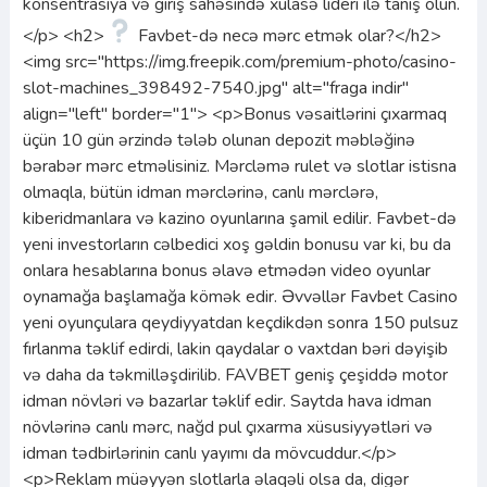
konsentrasiya və giriş sahəsində xülasə lideri ilə tanış olun.
</p> <h2>
Favbet-də necə mərc etmək olar?</h2>
<img src="https://img.freepik.com/premium-photo/casino-
slot-machines_398492-7540.jpg" alt="fraga indir"
align="left" border="1"> <p>Bonus vəsaitlərini çıxarmaq
üçün 10 gün ərzində tələb olunan depozit məbləğinə
bərabər mərc etməlisiniz. Mərcləmə rulet və slotlar istisna
olmaqla, bütün idman mərclərinə, canlı mərclərə,
kiberidmanlara və kazino oyunlarına şamil edilir. Favbet-də
yeni investorların cəlbedici xoş gəldin bonusu var ki, bu da
onlara hesablarına bonus əlavə etmədən video oyunlar
oynamağa başlamağa kömək edir. Əvvəllər Favbet Casino
yeni oyunçulara qeydiyyatdan keçdikdən sonra 150 pulsuz
fırlanma təklif edirdi, lakin qaydalar o vaxtdan bəri dəyişib
və daha da təkmilləşdirilib. FAVBET geniş çeşiddə motor
idman növləri və bazarlar təklif edir. Saytda hava idman
növlərinə canlı mərc, nağd pul çıxarma xüsusiyyətləri və
idman tədbirlərinin canlı yayımı da mövcuddur.</p>
<p>Reklam müəyyən slotlarla əlaqəli olsa da, digər