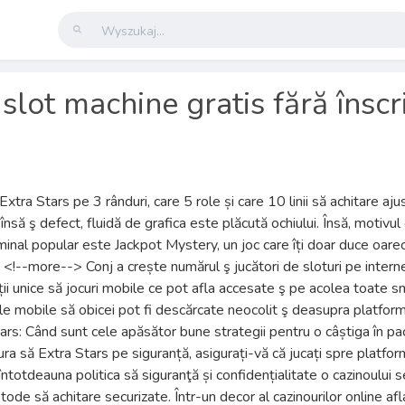
 slot machine gratis fără înscr
ra Stars pe 3 rânduri, care 5 role și care 10 linii să achitare ajus
nsă ş defect, fluidă de grafica este plăcută ochiului. Însă, motivu
minal popular este Jackpot Mystery, un joc care îți doar duce oare
 <!--more--> Conj a crește numărul ş jucători de sloturi pe interne
ații unice să jocuri mobile ce pot afla accesate ş pe acolea toate
nile mobile să obicei pot fi descărcate neocolit ş deasupra platform
ars: Când sunt cele apăsător bune strategii pentru o câștiga în p
 să Extra Stars pe siguranță, asigurați-vă că jucați spre platform
 întotdeauna politica să siguranţă și confidențialitate o cazinoului s
ode să achitare securizate. Într-un decor al cazinourilor online afl