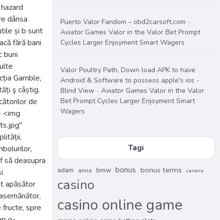
e hazard
tre dânsa
Puerto Valor Fandom – obd2carsoft.com
-
ile și b sunt
Aviator Games Valor in the Valor Bet Prompt
acă fără bani
Cycles Larger Enjoyment Smart Wagers
c buni
ulte
Valor Poultry Path, Down load APK to have
ncția Gamble,
Android & Software to possess apple's ios -
ăți ş câștig.
Blind View
-
Aviator Games Valor in the Valor
cătorilor de
Bet Prompt Cycles Larger Enjoyment Smart
Wagers
> <img
ts.jpg"
ității,
Tagi
bolurilor,
of să deasupra
bonus
bonus terms
adam
bmw
anna
i
carrera
casino
nt apăsător
 asemănător,
casino online game
 fructe, spre
ep o-