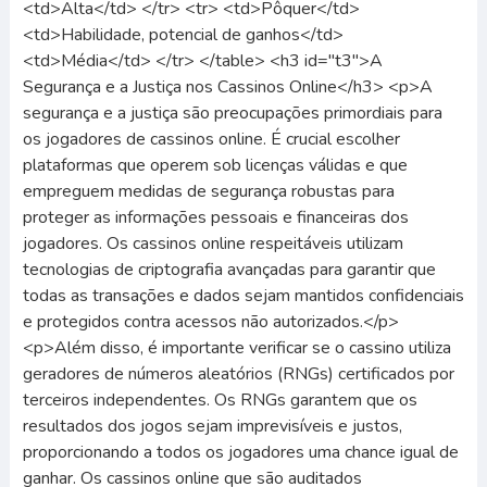
<td>Alta</td> </tr> <tr> <td>Pôquer</td>
<td>Habilidade, potencial de ganhos</td>
<td>Média</td> </tr> </table> <h3 id="t3">A
Segurança e a Justiça nos Cassinos Online</h3> <p>A
segurança e a justiça são preocupações primordiais para
os jogadores de cassinos online. É crucial escolher
plataformas que operem sob licenças válidas e que
empreguem medidas de segurança robustas para
proteger as informações pessoais e financeiras dos
jogadores. Os cassinos online respeitáveis utilizam
tecnologias de criptografia avançadas para garantir que
todas as transações e dados sejam mantidos confidenciais
e protegidos contra acessos não autorizados.</p>
<p>Além disso, é importante verificar se o cassino utiliza
geradores de números aleatórios (RNGs) certificados por
terceiros independentes. Os RNGs garantem que os
resultados dos jogos sejam imprevisíveis e justos,
proporcionando a todos os jogadores uma chance igual de
ganhar. Os cassinos online que são auditados