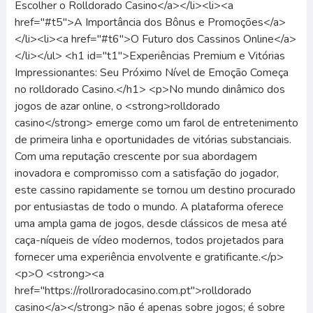
Escolher o Rolldorado Casino</a></li><li><a
href="#t5">A Importância dos Bônus e Promoções</a>
</li><li><a href="#t6">O Futuro dos Cassinos Online</a>
</li></ul> <h1 id="t1">Experiências Premium e Vitórias
Impressionantes: Seu Próximo Nível de Emoção Começa
no rolldorado Casino.</h1> <p>No mundo dinâmico dos
jogos de azar online, o <strong>rolldorado
casino</strong> emerge como um farol de entretenimento
de primeira linha e oportunidades de vitórias substanciais.
Com uma reputação crescente por sua abordagem
inovadora e compromisso com a satisfação do jogador,
este cassino rapidamente se tornou um destino procurado
por entusiastas de todo o mundo. A plataforma oferece
uma ampla gama de jogos, desde clássicos de mesa até
caça-níqueis de vídeo modernos, todos projetados para
fornecer uma experiência envolvente e gratificante.</p>
<p>O <strong><a
href="https://rollroradocasino.com.pt">rolldorado
casino</a></strong> não é apenas sobre jogos; é sobre