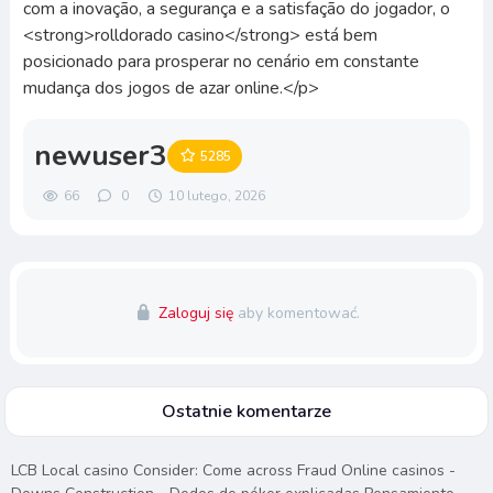
com a inovação, a segurança e a satisfação do jogador, o
<strong>rolldorado casino</strong> está bem
posicionado para prosperar no cenário em constante
mudança dos jogos de azar online.</p>
newuser3
5285
66
0
10 lutego, 2026
Zaloguj się
aby komentować.
Ostatnie komentarze
LCB Local casino Consider: Come across Fraud Online casinos -