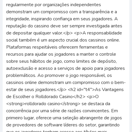
regularmente por organizações independentes
demonstram um compromisso com a transparência e a
integridade, inspirando confiança em seus jogadores. A
reputação do cassino deve ser sempre investigada antes
de depositar qualquer valor.</p> <p>A responsabilidade
social também é um aspecto crucial dos cassinos online.
Plataformas respeitáveis oferecem ferramentas e
recursos para ajudar os jogadores a manter o controle
sobre seus hábitos de jogo, como limites de depósito,
autoexclusão e acesso a serviços de apoio para jogadores
problemáticos. Ao promover o jogo responsável, os
cassinos online demonstram um compromisso com o bem-
estar de seus jogadores.</p> <h2 id="t4">As Vantagens
de Escolher o Rolldorado Casino</h2> <p>O
<strong>rolldorado casino</strong> se destaca da
concorrência por uma série de razões convincentes. Em
primeiro lugar, oferece uma seleção abrangente de jogos
de provedores de software líderes do setor, garantindo