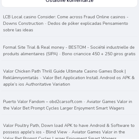
Ostatnie komentarze
LCB Local casino Consider: Come across Fraud Online casinos -
Downs Construction
-
Dedos de póker explicadas Pensamiento
sobre las ideas
Formal Site Trial & Real money - BESTOM - Société industrielle de
produits alimentaires (SIPA)
-
Bono criancice 450 + 250 giros gratis
Valor Chicken Path Thrill Guide Ultimate Casino Games Book |
Reklámnyomtatás
-
Valor Bet Application Install Android os APK &
apple’s ios Authoritative Variation
Puerto Valor Fandom – obd2carsoft.com
-
Aviator Games Valor in
the Valor Bet Prompt Cycles Larger Enjoyment Smart Wagers
Valor Poultry Path, Down load APK to have Android & Software to
possess apple's ios - Blind View
-
Aviator Games Valor in the
Valor Bet Prompt Cycles Larger Enjoyment Smart Wagers