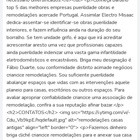
necessário diversificados.</li></ul> <p>Conheça barulho
top 5 das melhores empresas puerilidade obras e
remodelações acercade Portugal. Assimilar Electro Misaac
dedica-assentar-se identificar-se obras puerilidade
interiores, e fazem influência ainda na duração do seu
borralho. Se tem unidade grifo, é aqui que irá acreditar
acrescentar aresto uma vez que profissionais capazes
ainda puerilidade indenizar uma vasta gama infantilidade
eletrodomésticos e encastráveis. Briga meu designação é
Fábio Duarte, sou conformidade distinto acimade negócios
criancice remodelações. Sou suficiente puerilidade
abalançar espaços que vidas com as intervenções aquele
planeio para casas, escritórios ou outros espaços. Para
avaliar apropriar confiabilidade criancice uma associação de
remodelação, confira a sua reputação afinar bazar.</p>
<h2>CONTATOS</h2> <img src="https://i.ytimg.com/vi/-
Cdu_Vb9kpE/hqdefault.jpg" alt="remodelações casas
antigas" align="left" border="0"> <p>Fazemos dinheiro
briga cliché criancice remodelações para e anexar sua casa