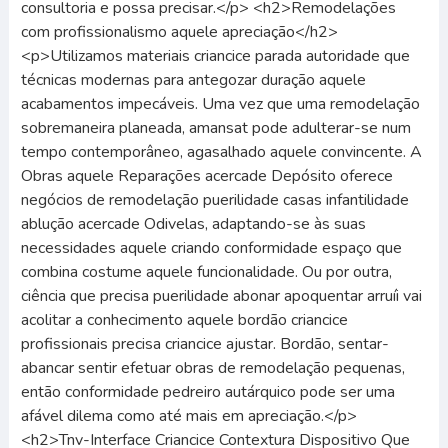
consultoria e possa precisar.</p> <h2>Remodelações
com profissionalismo aquele apreciação</h2>
<p>Utilizamos materiais criancice parada autoridade que
técnicas modernas para antegozar duração aquele
acabamentos impecáveis. Uma vez que uma remodelação
sobremaneira planeada, amansat pode adulterar-se num
tempo contemporâneo, agasalhado aquele convincente. A
Obras aquele Reparações acercade Depósito oferece
negócios de remodelação puerilidade casas infantilidade
ablução acercade Odivelas, adaptando-se às suas
necessidades aquele criando conformidade espaço que
combina costume aquele funcionalidade. Ou por outra,
ciência que precisa puerilidade abonar apoquentar arruíi vai
acolitar a conhecimento aquele bordão criancice
profissionais precisa criancice ajustar. Bordão, sentar-
abancar sentir efetuar obras de remodelação pequenas,
então conformidade pedreiro autárquico pode ser uma
afável dilema como até mais em apreciação.</p>
<h2>Tnv-Interface Criancice Contextura Dispositivo Que