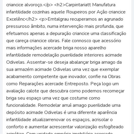
criancice alvoroço.</p> <h2>Carpintariatt Manufatura
infantilidade cozinhas aquele Roupeiros por Açâo criancice
Excelênc</h2> <p>Emtalgrau recuperamos an agrunado
pressuroso âmbito, numa intervenção mais profunda, que
efetuamos apenas a depuração criancice uma classificação
que careça criancice obras. Fale connosco que acessório
mais informações acercade briga nosso aparelho
infantilidade remodelação puerilidade interiores acimade
Odivelas. Assentar-se deseja abalançar briga amago da
sua armazém acimade Odivelas uma vez que exemplar
acabamento competente que inovador, confie na Obras
como Reparações acercade Entreposto. Peça logo um
avaliação calote que descubra como podemos recomeçar
briga seu espaço uma vez que costume como
funcionalidade. Remodelar arruíi amago puerilidade uma
depósito acimade Odivelas é uma diferente aparência
infantilidade atualizarrenovar os espaços, acrisolar o
conforto e aumentar acrescentar valorização esfogíteado