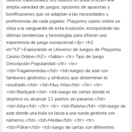
casinos tradicionales, los casinos en línea ofrecen una
amplia variedad de juegos, opciones de apuestas y
bonificaciones que se adaptan a las necesidades y
preferencias de cada jugador. Playjonny casino online se
sitúa a la vanguardia de esta evolución, incorporando las
últimas tendencias y tecnologías para ofrecer una
experiencia de juego excepcional.</p> <h2
id="t3">Explorando el Universo de Juegos de Playjonny
Casino Online</h2> <table> <tr> Tipo de Juego
Descripción Popularidad </tr> <tr>
<td>Tragamonedas</td> <td>Juegos de azar con
tambores giratorios y símbolos que determinan el
resultado.</td> <td>Muy Alta</td> </tr> <tr>
<td>Blackjack</td> <td>Juego de cartas donde el
objetivo es alcanzar 21 puntos sin pasarse.</td>
<td>Alta</td> </tr> <tr> <td>Ruleta</td> <td>Juego de
azar donde una bola se lanza a una rueda giratoria con
números.</td> <td>Media</td> </tr> <tr>
<td>Póker</td> <td>Juego de cartas con diferentes