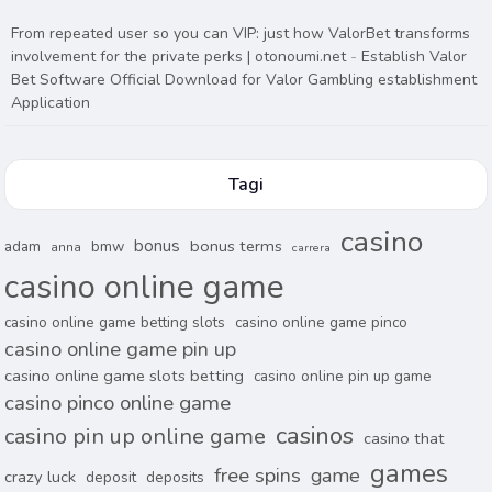
From repeated user so you can VIP: just how ValorBet transforms
involvement for the private perks | otonoumi.net
-
Establish Valor
Bet Software Official Download for Valor Gambling establishment
Application
Tagi
casino
bonus
bonus terms
adam
bmw
anna
carrera
casino online game
casino online game betting slots
casino online game pinco
casino online game pin up
casino online game slots betting
casino online pin up game
casino pinco online game
casinos
casino pin up online game
casino that
games
free spins
game
crazy luck
deposit
deposits