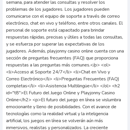
semana, para atender las consultas y resolver los
problemas de los jugadores. Los jugadores pueden
comunicarse con el equipo de soporte a través de correo
electrónico, chat en vivo y teléfono, entre otros canales. El
personal de soporte está capacitado para brindar
respuestas rápidas, precisas y útiles a todas las consultas,
y se esfuerza por superar las expectativas de los
jugadores. Además, playjonny casino online cuenta con una
sección de preguntas frecuentes (FAQ) que proporciona
respuestas a las preguntas más comunes.</p> <ol>
<li>Acceso al Soporte 24/7</li> <li>Chat en Vivo y
Correo Electrónico</li> <li>Preguntas Frecuentes (FAQ)
completas</li> <li>Asistencia Multilingüe</li> </ol> <h2
id="t8">El Futuro del Juego Online y Playjonny Casino
Online</h2> <p>El futuro del juego en línea se vislumbra
emocionante y lleno de posibilidades. Con el avance de
tecnologías como la realidad virtual y la inteligencia
artificial, los juegos en línea se volverán aún más
inmersivos, realistas y personalizados. La creciente