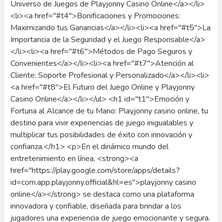
Universo de Juegos de Playjonny Casino Online</a></li>
<li><a href="#t4">Bonificaciones y Promociones:
Maximizando tus Ganancias</a></li><li><a href="#t5">La
Importancia de la Seguridad y el Juego Responsable</a>
</li><li><a href="#t6">Métodos de Pago Seguros y
Convenientes</a></li><li><a href="#t7">Atención al
Cliente: Soporte Profesional y Personalizado</a></li><li>
<a href="#t8">El Futuro del Juego Online y Playjonny
Casino Online</a></li></ul> <h1 id="t1">Emoción y
Fortuna al Alcance de tu Mano: Playjonny casino online, tu
destino para vivir experiencias de juego inigualables y
multiplicar tus posibilidades de éxito con innovación y
confianza.</h1> <p>En el dinámico mundo del
entretenimiento en línea, <strong><a
href="https://play.google.com/store/apps/details?
id=com.app.playjonny.official&hl=es">playjonny casino
online</a></strong> se destaca como una plataforma
innovadora y confiable, diseñada para brindar a los
jugadores una experiencia de juego emocionante y segura.