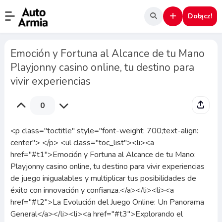
Dołącz!
Emoción y Fortuna al Alcance de tu Mano
Playjonny casino online, tu destino para
vivir experiencias
0
<p class="toctitle" style="font-weight: 700;text-align:
center"> </p> <ul class="toc_list"><li><a
href="#t1">Emoción y Fortuna al Alcance de tu Mano:
Playjonny casino online, tu destino para vivir experiencias
de juego inigualables y multiplicar tus posibilidades de
éxito con innovación y confianza.</a></li><li><a
href="#t2">La Evolución del Juego Online: Un Panorama
General</a></li><li><a href="#t3">Explorando el