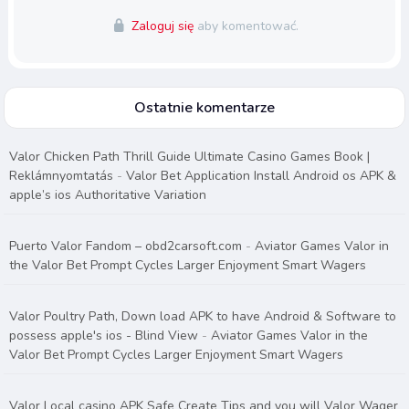
Zaloguj się
aby komentować.
Ostatnie komentarze
Valor Chicken Path Thrill Guide Ultimate Casino Games Book |
Reklámnyomtatás
-
Valor Bet Application Install Android os APK &
apple’s ios Authoritative Variation
Puerto Valor Fandom – obd2carsoft.com
-
Aviator Games Valor in
the Valor Bet Prompt Cycles Larger Enjoyment Smart Wagers
Valor Poultry Path, Down load APK to have Android & Software to
possess apple's ios - Blind View
-
Aviator Games Valor in the
Valor Bet Prompt Cycles Larger Enjoyment Smart Wagers
Valor Local casino APK Safe Create Tips and you will Valor Wager