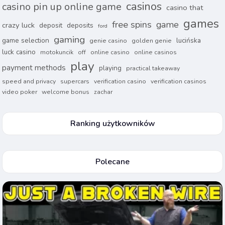
casinos
casino pin up online game
casino that
games
free spins
game
crazy luck
deposit
deposits
ford
gaming
game selection
lucińska
genie casino
golden genie
luck casino
motokuncik
off
online casino
online casinos
play
payment methods
playing
practical takeaway
speed and privacy
supercars
verification casino
verification casinos
video poker
welcome bonus
zachar
Ranking użytkowników
Polecane