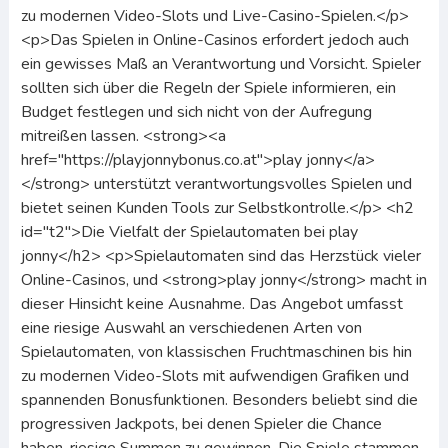
zu modernen Video-Slots und Live-Casino-Spielen.</p>
<p>Das Spielen in Online-Casinos erfordert jedoch auch
ein gewisses Maß an Verantwortung und Vorsicht. Spieler
sollten sich über die Regeln der Spiele informieren, ein
Budget festlegen und sich nicht von der Aufregung
mitreißen lassen. <strong><a
href="https://playjonnybonus.co.at">play jonny</a>
</strong> unterstützt verantwortungsvolles Spielen und
bietet seinen Kunden Tools zur Selbstkontrolle.</p> <h2
id="t2">Die Vielfalt der Spielautomaten bei play
jonny</h2> <p>Spielautomaten sind das Herzstück vieler
Online-Casinos, und <strong>play jonny</strong> macht in
dieser Hinsicht keine Ausnahme. Das Angebot umfasst
eine riesige Auswahl an verschiedenen Arten von
Spielautomaten, von klassischen Fruchtmaschinen bis hin
zu modernen Video-Slots mit aufwendigen Grafiken und
spannenden Bonusfunktionen. Besonders beliebt sind die
progressiven Jackpots, bei denen Spieler die Chance