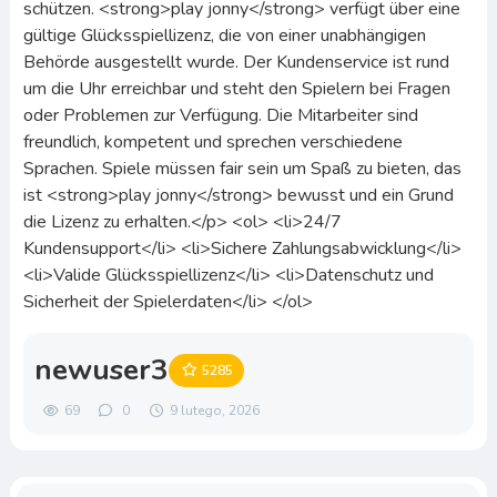
schützen. <strong>play jonny</strong> verfügt über eine
gültige Glücksspiellizenz, die von einer unabhängigen
Behörde ausgestellt wurde. Der Kundenservice ist rund
um die Uhr erreichbar und steht den Spielern bei Fragen
oder Problemen zur Verfügung. Die Mitarbeiter sind
freundlich, kompetent und sprechen verschiedene
Sprachen. Spiele müssen fair sein um Spaß zu bieten, das
ist <strong>play jonny</strong> bewusst und ein Grund
die Lizenz zu erhalten.</p> <ol> <li>24/7
Kundensupport</li> <li>Sichere Zahlungsabwicklung</li>
<li>Valide Glücksspiellizenz</li> <li>Datenschutz und
Sicherheit der Spielerdaten</li> </ol>
newuser3
5285
69
0
9 lutego, 2026