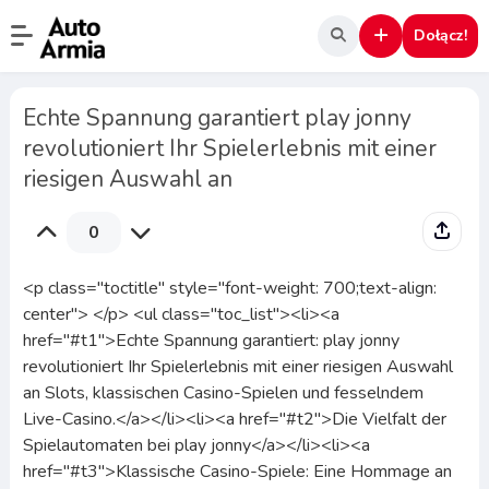
Dołącz!
Echte Spannung garantiert play jonny
revolutioniert Ihr Spielerlebnis mit einer
riesigen Auswahl an
0
<p class="toctitle" style="font-weight: 700;text-align:
center"> </p> <ul class="toc_list"><li><a
href="#t1">Echte Spannung garantiert: play jonny
revolutioniert Ihr Spielerlebnis mit einer riesigen Auswahl
an Slots, klassischen Casino-Spielen und fesselndem
Live-Casino.</a></li><li><a href="#t2">Die Vielfalt der
Spielautomaten bei play jonny</a></li><li><a
href="#t3">Klassische Casino-Spiele: Eine Hommage an