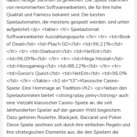
haben, riesige Summen zu gewinnen. Die Spiele stammen
von renommierten Softwareanbietern, die für ihre hohe
Qualität und Fairness bekannt sind. Die besten
Spielautomaten, die meistens gespielt werden, sind unten
aufgelistet.</p> <table> <tr> Spielautomat
Softwareanbieter Auszahlungsquote </tr> <tr> <td>Book
of Dead</td> <td>Play'n GO</td> <td>96,21%</td>
</tr> <tr> <td>Starburst</td> <td>NetEnt</td>
<td>96,09%</td> </tr> <tr> <td>Mega Moolah</td>
<td>Microgaming</td> <td>88,12%</td> </tr> <tr>
<td>Gonzo's Quest</td> <td>NetEnt</td> <td>96,0%
</td> </tr> </table> <h2 id="t3">Klassische Casino-
Spiele: Eine Hommage an Tradition</h2> <p>Neben den
Spielautomaten bietet <strong>play jonny</strong> auch
eine Vielzahl klassischer Casino-Spiele an, die seit
Jahrhunderten Spieler auf der ganzen Welt begeistern.
Dazu gehören Roulette, Blackjack, Baccarat und Poker.
Diese Spiele zeichnen sich durch ihre einfachen Regeln und
ihre strategischen Elemente aus, die den Spielern die