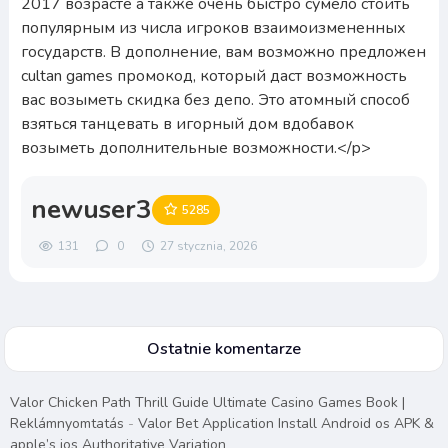
2017 возрасте а также очень быстро сумело стоить
популярным из числа игроков взаимоизмененных
государств. В дополнение, вам возможно предложен
сultan games промокод, который даст возможность
вас возыметь скидка без депо. Это атомный способ
взяться танцевать в игорный дом вдобавок
возыметь дополнительные возможности.</p>
newuser3
5285
131
0
27 stycznia, 2026
Ostatnie komentarze
Valor Chicken Path Thrill Guide Ultimate Casino Games Book |
Reklámnyomtatás
-
Valor Bet Application Install Android os APK &
apple’s ios Authoritative Variation