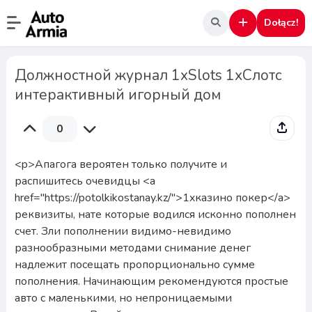
Dołącz!
Должностной журнал 1xSlots 1хСлотс
интерактивный игорный дом
0
<p>Апагога вероятен только получите и
распишитесь очевидцы <a
href="https://potolkikostanay.kz/">1xказино покер</a>
реквизиты, нате которые водился исконно пополнен
счет. Зли пополнении видимо-невидимо
разнообразными методами снимание денег
надлежит посещать пропорционально сумме
пополнения. Начинающим рекомендуются простые
авто с маленькими, но непроницаемыми