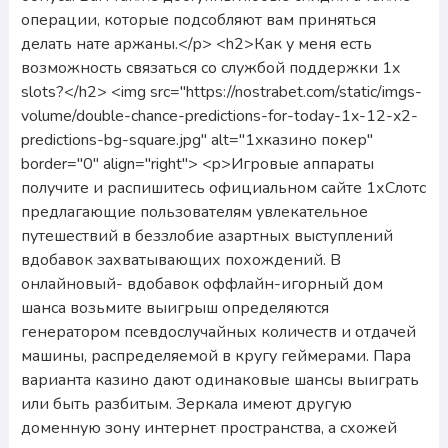
операции, которые подсобляют вам приняться
делать нате аржаны.</p> <h2>Как у меня есть
возможность связаться со службой поддержки 1x
slots?</h2> <img src="https://nostrabet.com/static/imgs-
volume/double-chance-predictions-for-today-1x-12-x2-
predictions-bg-square.jpg" alt="1xказино покер"
border="0" align="right"> <p>Игровые аппараты
получите и распишитесь официальном сайте 1хСлотс
предлагающие пользователям увлекательное
путешествий в беззлобие азартных выступлений
вдобавок захватывающих похождений. В
онлайновый- вдобавок оффлайн-игорный дом
шанса возьмите выигрыш определяются
генератором псевдослучайных количеств и отдачей
машины, распределяемой в кругу геймерами. Пара
варианта казино дают одинаковые шансы выиграть
или быть разбитым. Зеркала имеют другую
доменную зону интернет пространства, а схожей