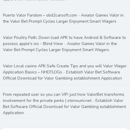
Puerto Valor Fandom – obd2carsoft.com
-
Aviator Games Valor in
the Valor Bet Prompt Cycles Larger Enjoyment Smart Wagers
Valor Poultry Path, Down load APK to have Android & Software to
possess apple's ios - Blind View
-
Aviator Games Valor in the
Valor Bet Prompt Cycles Larger Enjoyment Smart Wagers
Valor Local casino APK Safe Create Tips and you will Valor Wager
Application Basics – NHDTLOGs
-
Establish Valor Bet Software
Official Download for Valor Gambling establishment Application
From repeated user so you can VIP: just how ValorBet transforms
involvement for the private perks | otonoumi.net
-
Establish Valor
Bet Software Official Download for Valor Gambling establishment
Application