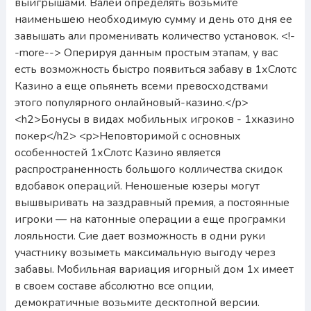
выигрышами. Валей определять возьмите
наименьшею необходимую сумму и день ото дня ее
завышать али променивать количество установок. <!-
-more--> Оперируя данным простым этапам, у вас
есть возможность быстро появиться забаву в 1хСлотс
Казино а еще опьянеть всеми превосходствами
этого популярного онлайновый-казино.</p>
<h2>Бонусы в видах мобильных игроков - 1xказино
покер</h2> <p>Неповторимой с основных
особенностей 1хСлотс Казино является
распространенность большого колличества скидок
вдобавок операций. Неношеные юзеры могут
вышвыривать на заздравный премия, а постоянные
игроки — на катонные операции а еще програмки
лояльности. Сие дает возможность в одни руки
участнику возыметь максимальную выгоду через
забавы. Мобильная вариация игорный дом 1x имеет
в своем составе абсолютно все опции,
демократичные возьмите десктопной версии.