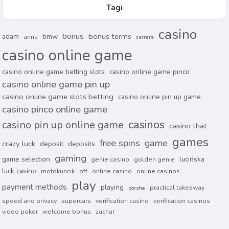
Tagi
casino
bonus
bonus terms
adam
bmw
anna
carrera
casino online game
casino online game betting slots
casino online game pinco
casino online game pin up
casino online game slots betting
casino online pin up game
casino pinco online game
casinos
casino pin up online game
casino that
games
free spins
game
crazy luck
deposit
deposits
gaming
game selection
lucińska
genie casino
golden genie
luck casino
motokuncik
off
online casino
online casinos
play
payment methods
playing
practical takeaway
porshe
speed and privacy
supercars
verification casino
verification casinos
video poker
welcome bonus
zachar