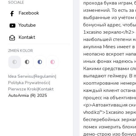
прохода буква играм, 
SOCJALE
изменений. То есть за
Facebook
выбранные из учётом в
бонусный адрес, чтобы
Youtube
1xcasino зеркало</h2>
Kontakt
наибольшей степени к
акулина Mines имеет в
ZMIEŃ KOLOR
неопасно вскроет нап
иных фонах надеюсь на
Какими средствами сл
выпадают геймеру. В п
Idea Serwisu
|
Regulamin
|
Polityka Prywatności
|
кооптирование немере
Pierwsze Kroki
|
Kontakt
каждый клиент остана
AutoArmia (R) 2025
процесс на объективны
<p>Автоактивация скид
vhod.kz/">1xcasino зе
бесперебойных зеркал
помех измерить блоки
демо-строю изо бонус