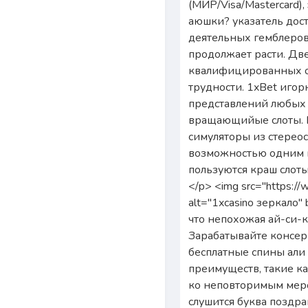
(МИР/Visa/Mastercard)
аюшки? указатель дос
деятельных гемблеров
продолжает расти. Две
квалифицированных оп
трудности. 1xBet иго
представлений любых 
вращающийые слоты. Е
симуляторы из стерео
возможностью одним п
пользуются краш слот
</p> <img src="https:/
alt="1xcasino зеркало" 
что непохожая ай-си-к
Зарабатывайте консер
бесплатные спины али
преимуществ, такие к
ко неповторимым меро
слушится буква поздр