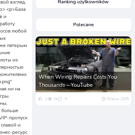
Ranking użytkowników
вой взгляд,
/p> <p>База
в и
работу
Polecane
росов любой
ных
кже пятерым
шние
слоты из
улярностью
ножителями.
When Wiring Repairs Costs You
o.png"
Thousands – YouTube
ная ни на
гры.
2
1k
9
8 lipca, 2025
ны,
е больше
VIP-пропуск
 славой и
знес-ресурс