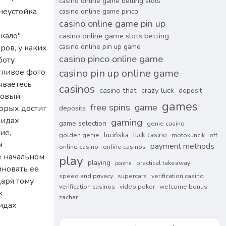
casino online game betting slots
 неустойка
casino online game pinco
casino online game pin up
ркало"
casino online game slots betting
casino online pin up game
ров, у каких
casino pinco online game
боту
тливое фото
casino pin up online game
ываетесь
casinos
casino that
crazy luck
deposit
новый
games
free spins
game
торых достиг
deposits
видах
gaming
game selection
genie casino
ие,
lucińska
luck casino
golden genie
motokuncik
off
м
payment methods
online casino
online casinos
е начальном
play
playing
practical takeaway
porshe
иновать её
speed and privacy
supercars
verification casino
даря тому
verification casinos
video poker
welcome bonus
к
zachar
идах