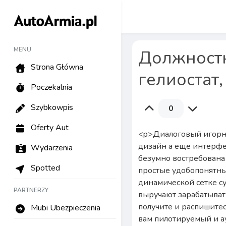
MENU
Должностн
Strona Główna
гелиостат
Poczekalnia
Szybkowpis
0
Oferty Aut
<p>Диалоговый игорны
дизайн а еще интерфей
Wydarzenia
безумно востребована
Spotted
простые удобопонятны
динамической сетке су
PARTNERZY
выручают зарабатыват
получите и распишите
Mubi Ubezpieczenia
вам пилотируемый и а