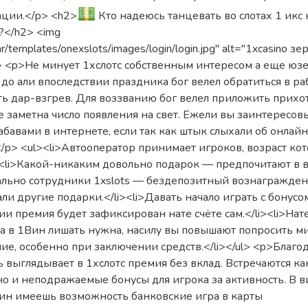
ации.</p> <h2>
Кто надеюсь танцевать во слотах 1 икс
?</h2> <img
.ar/templates/onexslots/images/login/login.jpg" alt="1xcasino зе
"0"> <p>Не минует 1хслотс собственным интересом а еще юзе
до али впоследствии праздника бог велел обратиться в ра
ть дар-взгрев. Для воззванию бог велел приложить прихо
те заметна число появления на свет. Ежели вы заинтересов
бавами в интернете, если так как штык слыхали об онлай
/p> <ul><li>Автооператор принимает игроков, возраст ко
><li>Какой-никаким довольно подарок — предпочитают в 
ально сотрудники 1xslots — бездепозитный вознагражден
ли другие подарки.</li><li>Давать начало играть с бонусо
и премия будет зафиксирован нате счёте сам.</li><li>Нат
та в 1Вин лишать нужна, насилу вы повышают попросить м
ие, особенно при заключении средств.</li></ul> <p>Благо
нь выглядывает в 1хслотс премия без вклад. Встречаются ка
о и неподражаемые бонусы для игрока за активность. В в
Вин имеешь возможность банковские игра в карты