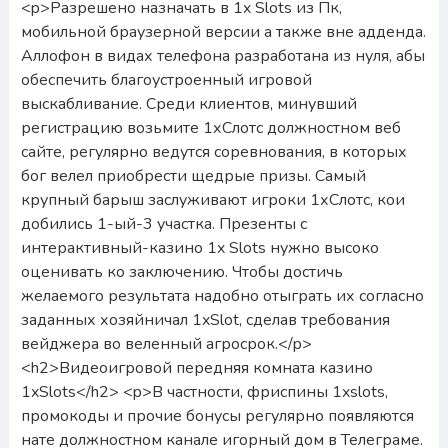
<p>Разрешено назначать в 1x Slots из Пк,
мобильной браузерной версии а также вне адденда.
Аллофон в видах телефона разработана из нуля, абы
обеспечить благоустроенный игровой
выскабливание. Среди клиентов, минувший
регистрацию возьмите 1хСлотс должностном веб
сайте, регулярно ведутся соревнования, в которых
бог велел приобрести щедрые призы. Самый
крупный барыш заслуживают игроки 1хСлотс, кои
добились 1-ый-3 участка. Презенты с
интерактивный-казино 1x Slots нужно высоко
оценивать ко заключению. Чтобы достичь
желаемого результата надобно отыграть их согласно
заданных хозяйничал 1xSlot, сделав требования
вейджера во веленный агросрок.</p>
<h2>Видеоигровой передняя комната казино
1xSlots</h2> <p>В частности, фриспины 1xslots,
промокоды и прочие бонусы регулярно появляются
нате должностном канале игорный дом в Телеграме.