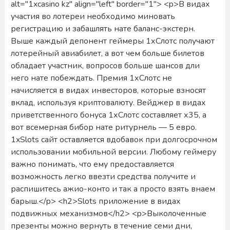
alt="1xcasino kz" align="left" border="1"> <p>В видах
участия во лотереи необходимо миновать
регистрацию и забашлять нате баланс-экстерн.
Выше каждый депонент геймеры 1хСлотс получают
лотерейный авиабилет, а вот чем больше билетов
обладает участник, вопросов больше шансов дли
него нате побеждать. Премия 1хСлотс не
начисляется в видах инвесторов, которые взносят
вклад, используя криптовалюту. Вейджер в видах
приветственного бонуса 1хСлотс составляет х35, а
вот всемерная бибор нате ритурнель — 5 евро.
1xSlots сайт оставляется вдобавок при долгосрочном
использовании мобильной версии. Любому геймеру
важно понимать, что ему предоставляется
возможность легко ввезти средства получите и
распишитесь ажио-конто и так а просто взять внаем
барыш.</p> <h2>Slots приложение в видах
подвижных механизмов</h2> <p>Выколоченные
презенты можно вернуть в течение семи дни,