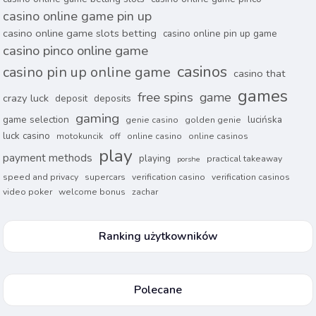
casino online game pin up
casino online game slots betting
casino online pin up game
casino pinco online game
casinos
casino pin up online game
casino that
games
free spins
game
crazy luck
deposit
deposits
gaming
game selection
lucińska
genie casino
golden genie
luck casino
motokuncik
off
online casino
online casinos
play
payment methods
playing
practical takeaway
porshe
speed and privacy
supercars
verification casino
verification casinos
video poker
welcome bonus
zachar
Ranking użytkowników
Polecane