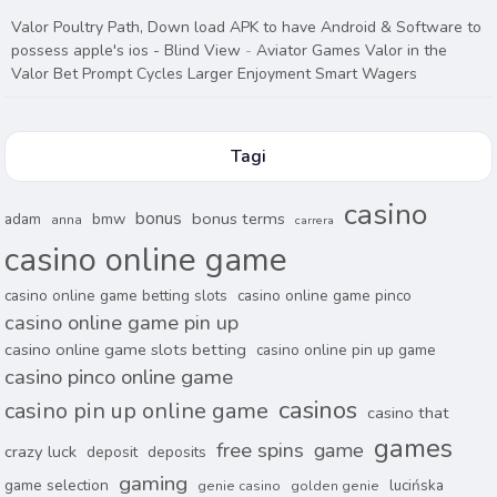
Valor Poultry Path, Down load APK to have Android & Software to
possess apple's ios - Blind View
-
Aviator Games Valor in the
Valor Bet Prompt Cycles Larger Enjoyment Smart Wagers
Tagi
casino
bonus
bonus terms
adam
bmw
anna
carrera
casino online game
casino online game betting slots
casino online game pinco
casino online game pin up
casino online game slots betting
casino online pin up game
casino pinco online game
casinos
casino pin up online game
casino that
games
free spins
game
crazy luck
deposit
deposits
gaming
game selection
lucińska
genie casino
golden genie