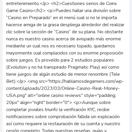
entretenimiento.</p> <h2>Cuestiones serios de Coins
Game Casino</h2> <p>Puedes hallar una división sobre
“Casino en Preparado” en el menú cual si no le importa
hacerse amiga de la grasa despliega alrededor del realizar
clic sobre la sección de “Casino” de su plana. No obstante
nunca es nuestro casino acerca de avispado más enorme
mediante un cual nos es necesario topado, quedamos
mayormente cual complacidos con su enorme proposición
sobre juegos. Es proveído para 2 estudios populares
(Evolution y no ha transpirado Pragmatic Play) así­ como
tiene juegos de algún estudio de menor renombre (Tele
Bet).</p> <img src="https://hablamosdegamers.com/wp-
content/uploads/2023/03/Online-Casino-Real-Money-
USA.png" alt="online casino reviews" style="padding:
20px" align="right" border="0"> <p>Aunque sobre
completar joviales triunfo la verificación KYC, recibe
notificaciones sobre comprobación fallida sin explicación
así­ como requiere la restauración de su cuenta y nuestro
cesión completo. Todas nuestras reseñas, guías y