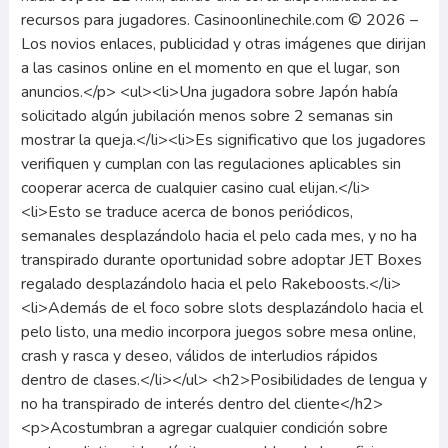
recursos para jugadores. Casinoonlinechile.com © 2026 –
Los novios enlaces, publicidad y otras imágenes que dirijan
a las casinos online en el momento en que el lugar, son
anuncios.</p> <ul><li>Una jugadora sobre Japón había
solicitado algún jubilación menos sobre 2 semanas sin
mostrar la queja.</li><li>Es significativo que los jugadores
verifiquen y cumplan con las regulaciones aplicables sin
cooperar acerca de cualquier casino cual elijan.</li>
<li>Esto se traduce acerca de bonos periódicos,
semanales desplazándolo hacia el pelo cada mes, y no ha
transpirado durante oportunidad sobre adoptar JET Boxes
regalado desplazándolo hacia el pelo Rakeboosts.</li>
<li>Además de el foco sobre slots desplazándolo hacia el
pelo listo, una medio incorpora juegos sobre mesa online,
crash y rasca y deseo, válidos de interludios rápidos
dentro de clases.</li></ul> <h2>Posibilidades de lengua y
no ha transpirado de interés dentro del cliente</h2>
<p>Acostumbran a agregar cualquier condición sobre