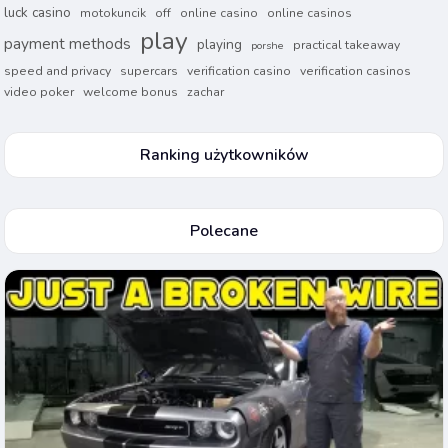
luck casino
motokuncik
off
online casino
online casinos
play
payment methods
playing
practical takeaway
porshe
speed and privacy
supercars
verification casino
verification casinos
video poker
welcome bonus
zachar
Ranking użytkowników
Polecane