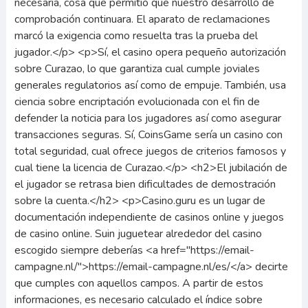
necesaria, cosa que permitió que nuestro desarrollo de
comprobación continuara. El aparato de reclamaciones
marcó la exigencia como resuelta tras la prueba del
jugador.</p> <p>Sí, el casino opera pequeño autorización
sobre Curazao, lo que garantiza cual cumple joviales
generales regulatorios así­ como de empuje. También, usa
ciencia sobre encriptación evolucionada con el fin de
defender la noticia para los jugadores así­ como asegurar
transacciones seguras. Sí, CoinsGame serí­a un casino con
total seguridad, cual ofrece juegos de criterios famosos y
cual tiene la licencia de Curazao.</p> <h2>El jubilación de
el jugador se retrasa bien dificultades de demostración
sobre la cuenta.</h2> <p>Casino.guru es un lugar de
documentación independiente de casinos online y juegos
de casino online. Suin juguetear alrededor del casino
escogido siempre deberías <a href="https://email-
campagne.nl/">https://email-campagne.nl/es/</a> decirte
que cumples con aquellos campos. A partir de estos
informaciones, es necesario calculado el índice sobre