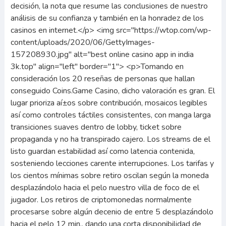
decisión, la nota que resume las conclusiones de nuestro
análisis de su confianza y también en la honradez de los
casinos en internet.</p> <img src="https://wtop.com/wp-
content/uploads/2020/06/GettyImages-
157208930.jpg" alt="best online casino app in india
3k.top" align="left" border="1"> <p>Tomando en
consideración los 20 reseñas de personas que hallan
conseguido Coins.Game Casino, dicho valoración es gran. El
lugar prioriza aí±os sobre contribución, mosaicos legibles
así­ como controles táctiles consistentes, con manga larga
transiciones suaves dentro de lobby, ticket sobre
propaganda y no ha transpirado cajero. Los streams de el
listo guardan estabilidad así­ como latencia contenida,
sosteniendo lecciones carente interrupciones. Los tarifas y
los cientos mínimas sobre retiro oscilan según la moneda
desplazándolo hacia el pelo nuestro villa de foco de el
jugador. Los retiros de criptomonedas normalmente
procesarse sobre algún decenio de entre 5 desplazándolo
hacia el pelo 12 min., dando una corta disponibilidad de