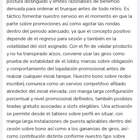
postura distinguido y límites razonables de beneficio
derivada para ordenar el trueque antes de todo retiro. Es
táctico fomentar nuestro servicio en el momento en que la
parte sobre promociones así­ como agotar las rondas
dentro del periodo adecuado, ya que el concepto positivo
depende de el regreso para sesión y también en la
volatilidad del slot asignado. Con el fin de validar producto
y no ha transpirado aí±os, conviene usar las giros como
prueba de estabilidad de el lobby, marcas sobre obligación
y comportamiento del liquidación promocional antes de
realizar cualquier inicial tanque. Nuestro bono sobre recibo
inscribirí¡ comunica como un servicio competitivo afiliado
alrededor del inicial elevada, con manga larga configuración
porcentual y nivel promocional definidos, también posibles
tiradas gratuito asociadas a slots elegibles. Una activación
se permite desde el tablero sobre perfil en situar, con
manga larga instalaciones de puesta aplicables dentro del
cesión sobre bono así­ como a los ganancias de giros, así­
como contribución distinta conforme nuestro tipo sobre