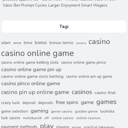
Valor Bet Prompt Cycles Larger Enjoyment Smart Wagers
Tagi
casino
bonus
bonus terms
adam
bmw
anna
carrera
casino online game
casino online game betting slots
casino online game pinco
casino online game pin up
casino online game slots betting
casino online pin up game
casino pinco online game
casinos
casino pin up online game
casino that
games
free spins
game
crazy luck
deposit
deposits
gaming
game selection
lucińska
genie casino
golden genie
luck casino
motokuncik
off
online casino
online casinos
play
payment methods
playing
practical takeaway
porshe