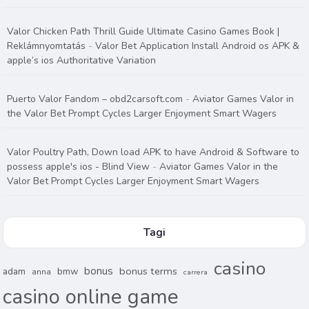
Valor Chicken Path Thrill Guide Ultimate Casino Games Book |
Reklámnyomtatás
-
Valor Bet Application Install Android os APK &
apple’s ios Authoritative Variation
Puerto Valor Fandom – obd2carsoft.com
-
Aviator Games Valor in
the Valor Bet Prompt Cycles Larger Enjoyment Smart Wagers
Valor Poultry Path, Down load APK to have Android & Software to
possess apple's ios - Blind View
-
Aviator Games Valor in the
Valor Bet Prompt Cycles Larger Enjoyment Smart Wagers
Tagi
casino
bonus
bonus terms
adam
bmw
anna
carrera
casino online game