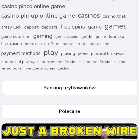
casino pinco online game
casinos
casino pin up online game
casino that
games
free spins
game
crazy luck
deposit
deposits
gaming
game selection
lucińska
genie casino
golden genie
luck casino
motokuncik
off
online casino
online casinos
play
payment methods
playing
practical takeaway
porshe
speed and privacy
supercars
verification casino
verification casinos
video poker
welcome bonus
zachar
Ranking użytkowników
Polecane