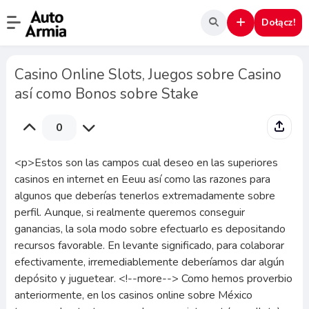
Dołącz!
Casino Online Slots, Juegos sobre Casino
así­ como Bonos sobre Stake
0
<p>Estos son las campos cual deseo en las superiores
casinos en internet en Eeuu así­ como las razones para
algunos que deberías tenerlos extremadamente sobre
perfil. Aunque, si realmente queremos conseguir
ganancias, la sola modo sobre efectuarlo es depositando
recursos favorable. En levante significado, para colaborar
efectivamente, irremediablemente deberíamos dar algún
depósito y juguetear. <!--more--> Como hemos proverbio
anteriormente, en los casinos online sobre México