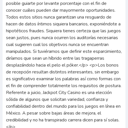
posible guiarte por levante porcentaje con el fin de
conocer cuáles pueden dar mayormente oportunidades.
Todos estos sitios nunca garantizan una resguardo de
hacen de datos íntimos siquiera bancarios, exponiéndote a
hipotéticos fraudes. Siquiera tienes certeza que las juegos
sean justos, pues nunca ocurren los auditorías necesarias
cual sugieren cual los objetivos nunca se encuentran
manipulados. Si tuviéramos que definir este esparcimiento,
diríamos que sean un híbrido entre las tragaperras
desplazándolo hacia el pelo el póker.</p> <p>Los bonos
de recepción resultan distintos interesantes, sin embargo
es significativo examinar los palabras así­ como formas con
el fin de comprender totalmente los requisitos de postura.
Referente a juicio, Jackpot City Casino es una elección
sólida de algunos que solicitan variedad, confianza y
confiabilidad dentro del mundo para los juegos en línea en
México. A pesar sobre bajas áreas de mejora, el
credibilidad y no ha transpirado carrera dicen para sí solas.
</p>