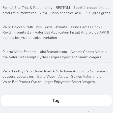
Formal Site Trial & Real money - BESTOM - Société industrielle de
produits alimentaires (SIPA)
-
Bono criancice 450 + 250 giros gratis
Valor Chicken Path Thrill Guide Ultimate Casino Games Book |
Reklámnyomtatás
-
Valor Bet Application Install Android os APK &
apple’s ios Authoritative Variation
Puerto Valor Fandom – obd2carsoft.com
-
Aviator Games Valor in
the Valor Bet Prompt Cycles Larger Enjoyment Smart Wagers
Valor Poultry Path, Down load APK to have Android & Software to
possess apple's ios - Blind View
-
Aviator Games Valor in the
Valor Bet Prompt Cycles Larger Enjoyment Smart Wagers
Tagi