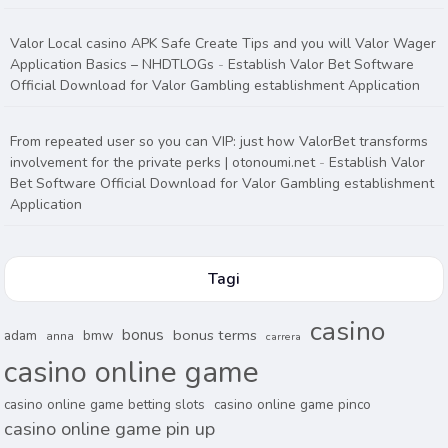
Valor Local casino APK Safe Create Tips and you will Valor Wager
Application Basics – NHDTLOGs
-
Establish Valor Bet Software
Official Download for Valor Gambling establishment Application
From repeated user so you can VIP: just how ValorBet transforms
involvement for the private perks | otonoumi.net
-
Establish Valor
Bet Software Official Download for Valor Gambling establishment
Application
Tagi
casino
bonus
bonus terms
adam
bmw
anna
carrera
casino online game
casino online game betting slots
casino online game pinco
casino online game pin up