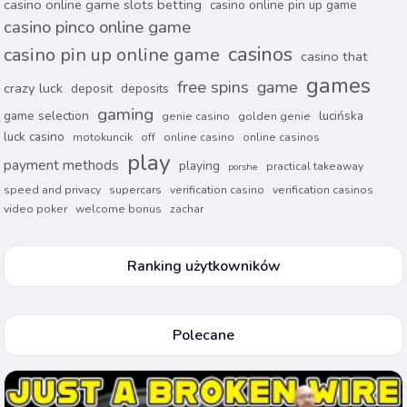
casino online game slots betting
casino online pin up game
casino pinco online game
casinos
casino pin up online game
casino that
games
free spins
game
crazy luck
deposit
deposits
gaming
game selection
lucińska
genie casino
golden genie
luck casino
motokuncik
off
online casino
online casinos
play
payment methods
playing
practical takeaway
porshe
speed and privacy
supercars
verification casino
verification casinos
video poker
welcome bonus
zachar
Ranking użytkowników
Polecane