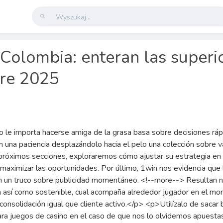
Colombia: enteran las superi
bre 2025
o le importa hacerse amiga de la grasa basa sobre decisiones ráp
an una paciencia desplazándolo hacia el pelo una colección sobre 
próximos secciones, exploraremos cómo ajustar su estrategia en l
maximizar las oportunidades. Por último, 1win nos evidencia que 
an un truco sobre publicidad momentáneo. <!--more--> Resultan n
da así­ como sostenible, cual acompaña alrededor jugador en el m
cho consolidación igual que cliente activo.</p> <p>Utilízalo de saca
ara juegos de casino en el caso de que nos lo olvidemos apuesta