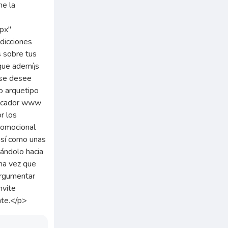
me la
px"
dicciones
s sobre tus
 que ademí¡s
 se desee
o arquetipo
buscador www
r los
romocional
sí­ como unas
zándolo hacia
na vez que
argumentar
nvite
nte.</p>