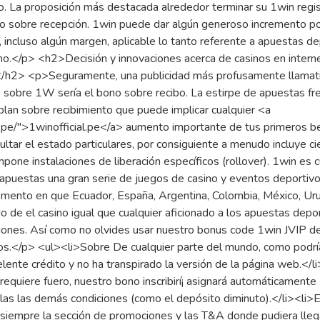
to. La proposición más destacada alrededor terminar su 1win regist
io sobre recepción. 1win puede dar algún generoso incremento p
, incluso algún margen, aplicable lo tanto referente a apuestas d
.</p> <h2>Decisión y innovaciones acerca de casinos en intern
</h2> <p>Seguramente, una publicidad más profusamente llamati
obre 1W serí­a el bono sobre recibo. La estirpe de apuestas f
plan sobre recibimiento que puede implicar cualquier <a
l.pe/">1winofficial.pe</a> aumento importante de tus primeros be
sultar el estado particulares, por consiguiente a menudo incluye ci
mpone instalaciones de liberación específicos (rollover). 1win es c
 apuestas una gran serie de juegos de casino y eventos deportiv
mento en que Ecuador, España, Argentina, Colombia, México, Ur
o de el casino igual que cualquier aficionado a los apuestas depor
iones. Así­ como no olvides usar nuestro bonus code 1win JVIP de
os.</p> <ul><li>Sobre De cualquier parte del mundo, como podrí­
lente crédito y no ha transpirado la versión de la página web.</l
requiere fuero, nuestro bono inscribirí¡ asignará automáticamente
as las demás condiciones (como el depósito diminuto).</li><li>
siempre la sección de promociones y las T&A donde pudiera lleg