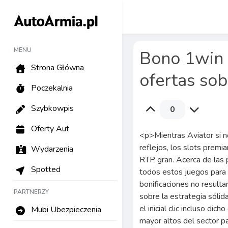
MENU
Bono 1win 
Strona Główna
ofertas so
Poczekalnia
Szybkowpis
0
Oferty Aut
<p>Mientras Aviator si n
reflejos, los slots premi
Wydarzenia
RTP gran. Acerca de las 
Spotted
todos estos juegos para 
bonificaciones no result
PARTNERZY
sobre la estrategia sóli
el inicial clic incluso di
Mubi Ubezpieczenia
mayor altos del sector p