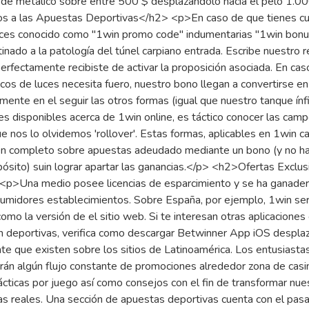
de metálico sobre entre 500 $ desplazándolo hacia el pelo 1.0
s a las Apuestas Deportivas</h2> <p>En caso de que tienes cu
eces conocido como "1win promo code" indumentarias "1win bonu
inado a la patologí­a del túnel carpiano entrada. Escribe nuestro
erfectamente recibiste de activar la proposición asociada. En ca
ocos de luces necesita fuero, nuestro bono llegan a convertirse e
mente en el seguir las otros formas (igual que nuestro tanque ín
es disponibles acerca de 1win online, es táctico conocer las cam
e nos lo olvidemos 'rollover'. Estas formas, aplicables en 1win ca
n completo sobre apuestas adeudado mediante un bono (y no ha
ósito) suin lograr apartar las ganancias.</p> <h2>Ofertas Exclus
<p>Una medio posee licencias de esparcimiento y se ha ganader
sumidores establecimientos. Sobre España, por ejemplo, 1win ser
 como la versión de el sitio web. Si te interesan otras aplicaciones 
n deportivas, verifica como descargar Betwinner App iOS despla
te que existen sobre los sitios de Latinoamérica. Los entusiastas
larán algún flujo constante de promociones alrededor zona de casi
ticas por juego así­ como consejos con el fin de transformar nue
as reales. Una sección de apuestas deportivas cuenta con el pas