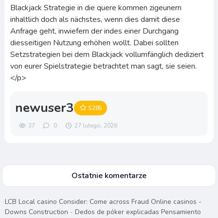
newuser3
5285
37
0
27 lutego, 2026
Ostatnie komentarze
LCB Local casino Consider: Come across Fraud Online casinos -
Downs Construction
-
Dedos de póker explicadas Pensamiento