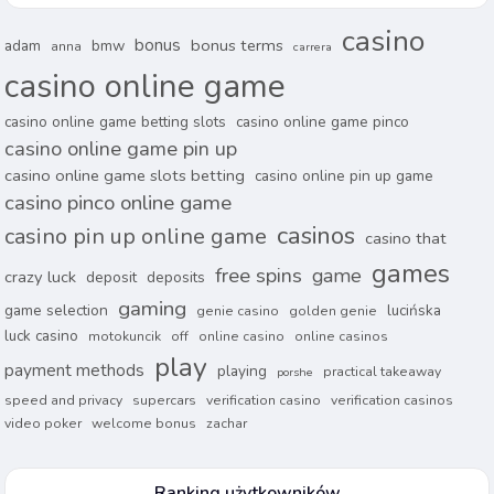
casino
bonus
bonus terms
adam
bmw
anna
carrera
casino online game
casino online game betting slots
casino online game pinco
casino online game pin up
casino online game slots betting
casino online pin up game
casino pinco online game
casinos
casino pin up online game
casino that
games
free spins
game
crazy luck
deposit
deposits
gaming
game selection
lucińska
genie casino
golden genie
luck casino
motokuncik
off
online casino
online casinos
play
payment methods
playing
practical takeaway
porshe
speed and privacy
supercars
verification casino
verification casinos
video poker
welcome bonus
zachar
Ranking użytkowników