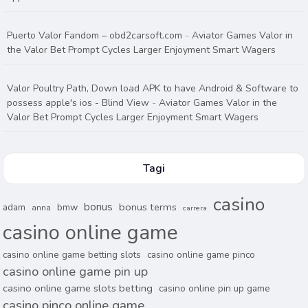
Puerto Valor Fandom – obd2carsoft.com
-
Aviator Games Valor in
the Valor Bet Prompt Cycles Larger Enjoyment Smart Wagers
Valor Poultry Path, Down load APK to have Android & Software to
possess apple's ios - Blind View
-
Aviator Games Valor in the
Valor Bet Prompt Cycles Larger Enjoyment Smart Wagers
Tagi
casino
bonus
bonus terms
adam
bmw
anna
carrera
casino online game
casino online game betting slots
casino online game pinco
casino online game pin up
casino online game slots betting
casino online pin up game
casino pinco online game