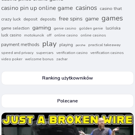
casinos
casino pin up online game
casino that
games
free spins
game
crazy luck
deposit
deposits
gaming
game selection
lucińska
genie casino
golden genie
luck casino
motokuncik
off
online casino
online casinos
play
payment methods
playing
practical takeaway
porshe
speed and privacy
supercars
verification casino
verification casinos
video poker
welcome bonus
zachar
Ranking użytkowników
Polecane