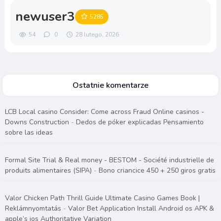
newuser3
5285
54
0
28 lutego, 2026
Ostatnie komentarze
LCB Local casino Consider: Come across Fraud Online casinos -
Downs Construction
-
Dedos de póker explicadas Pensamiento
sobre las ideas
Formal Site Trial & Real money - BESTOM - Société industrielle de
produits alimentaires (SIPA)
-
Bono criancice 450 + 250 giros gratis
Valor Chicken Path Thrill Guide Ultimate Casino Games Book |
Reklámnyomtatás
-
Valor Bet Application Install Android os APK &
apple’s ios Authoritative Variation