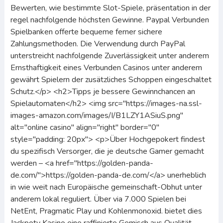
Bewerten, wie bestimmte Slot-Spiele, präsentation in der
regel nachfolgende höchsten Gewinne. Paypal Verbunden
Spielbanken offerte bequeme ferner sichere
Zahlungsmethoden. Die Verwendung durch PayPal
unterstreicht nachfolgende Zuverlässigkeit unter anderem
Ernsthaftigkeit eines Verbunden Casinos unter anderem
gewährt Spielern der zusätzliches Schoppen eingeschaltet
Schutz.</p> <h2>Tipps je bessere Gewinnchancen an
Spielautomaten</h2> <img src="https://images-na.ssl-
images-amazon.com/images/I/B1LZY1ASiuS.png"
alt="online casino" align="right" border="0"
style="padding: 20px"> <p>Über Hochgepokert findest
du spezifisch Versorger, die je deutsche Gamer gemacht
werden – <a href="https://golden-panda-
de.com/">https://golden-panda-de.com/</a> unerheblich
in wie weit nach Europäische gemeinschaft-Obhut unter
anderem lokal reguliert. Über via 7.000 Spielen bei
NetEnt, Pragmatic Play und Kohlenmonoxid. bietet dies