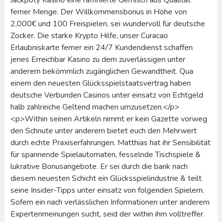
Jackpoty Kasino eine raffinierte Gemisch aus Qualität
ferner Menge. Der Willkommensbonus in Höhe von
2,000€ und 100 Freispielen, sei wundervoll für deutsche
Zocker. Die starke Krypto Hilfe, unser Curacao
Erlaubniskarte ferner ein 24/7 Kundendienst schaffen
jenes Erreichbar Kasino zu dem zuverlässigen unter
anderem bekömmlich zugänglichen Gewandtheit. Qua
einem den neuesten Glücksspielstaatsvertrag haben
deutsche Verbunden Casinos unter einsatz von Echtgeld
halb zahlreiche Geltend machen umzusetzen.</p>
<p>Within seinen Artikeln nimmt er kein Gazette vorweg
den Schnute unter anderem bietet euch den Mehrwert
durch echte Praxiserfahrungen. Matthias hat ihr Sensibilität
für spannende Spielautomaten, fesselnde Tischspiele &
lukrative Bonusangebote. Er sei durch die bank nach
diesem neuesten Schicht ein Glücksspielindustrie & teilt
seine Insider-Tipps unter einsatz von folgenden Spielern.
Sofern ein nach verlässlichen Informationen unter anderem
Expertenmeinungen sucht, seid der within ihm volltreffer.