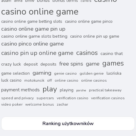
bonus
bonus terms
adam
bmw
anna
carrera
casino online game
casino online game betting slots
casino online game pinco
casino online game pin up
casino online game slots betting
casino online pin up game
casino pinco online game
casinos
casino pin up online game
casino that
games
free spins
game
crazy luck
deposit
deposits
gaming
game selection
lucińska
genie casino
golden genie
luck casino
motokuncik
off
online casino
online casinos
play
payment methods
playing
practical takeaway
porshe
speed and privacy
supercars
verification casino
verification casinos
video poker
welcome bonus
zachar
Ranking użytkowników