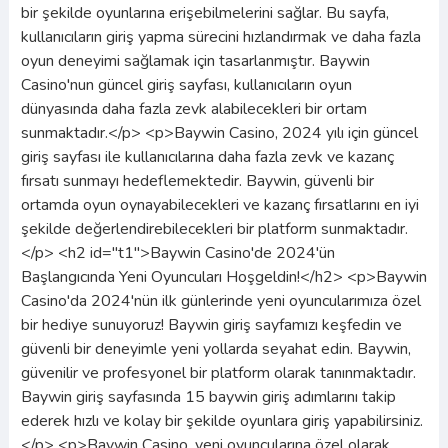
bir şekilde oyunlarına erişebilmelerini sağlar. Bu sayfa,
kullanıcıların giriş yapma sürecini hızlandırmak ve daha fazla
oyun deneyimi sağlamak için tasarlanmıştır. Baywin
Casino'nun güncel giriş sayfası, kullanıcıların oyun
dünyasında daha fazla zevk alabilecekleri bir ortam
sunmaktadır.</p> <p>Baywin Casino, 2024 yılı için güncel
giriş sayfası ile kullanıcılarına daha fazla zevk ve kazanç
fırsatı sunmayı hedeflemektedir. Baywin, güvenli bir
ortamda oyun oynayabilecekleri ve kazanç fırsatlarını en iyi
şekilde değerlendirebilecekleri bir platform sunmaktadır.
</p> <h2 id="t1">Baywin Casino'de 2024'ün
Başlangıcında Yeni Oyuncuları Hoşgeldin!</h2> <p>Baywin
Casino'da 2024'nün ilk günlerinde yeni oyuncularımıza özel
bir hediye sunuyoruz! Baywin giriş sayfamızı keşfedin ve
güvenli bir deneyimle yeni yollarda seyahat edin. Baywin,
güvenilir ve profesyonel bir platform olarak tanınmaktadır.
Baywin giriş sayfasında 15 baywin giriş adımlarını takip
ederek hızlı ve kolay bir şekilde oyunlara giriş yapabilirsiniz.
</p> <p>Baywin Casino, yeni oyuncularına özel olarak