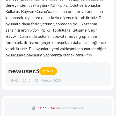
deneyimden uzaklaştırır.</p> <p>2. Ödül ve Bonusları
Kullanın: Baywin Casino'da sunulan ödüller ve bonusları
kullanarak, oyunlara daha fazla eğlence katabilirsiniz. Bu,
oyunlara daha fazla yatırım yapmadan ödül kazanma
şansınızı artırır.</p> <p>3. Toplulukla İletişime Geçin:
Baywin Casino'da bulunan sosyal medya grupları ve
forumlarla iletişime geçerek, oyunlara daha fazla eğlence
katabilirsiniz. Bu, oyunlara yeni yaklaşımlar sunar ve diğer
oyuncularla paylaşım yapmanıza olanak tanır.</p>
newuser3
5285
65
0
4 lutego, 2026
Zaloguj się
aby komentować.