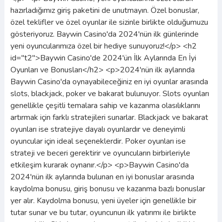
hazırladığımız giriş paketini de unutmayın. Özel bonuslar,
özel teklifler ve özel oyunlar ile sizinle birlikte olduğumuzu
gösteriyoruz. Baywin Casino'da 2024'nün ilk günlerinde
yeni oyuncularımıza özel bir hediye sunuyoruz!</p> <h2
id="t2">Baywin Casino'de 2024'ün İlk Aylarında En İyi
Oyunları ve Bonusları</h2> <p>2024'nün ilk aylarında
Baywin Casino'da oynayabileceğiniz en iyi oyunlar arasında
slots, blackjack, poker ve bakarat bulunuyor. Slots oyunları
genellikle çeşitli temalara sahip ve kazanma olasılıklarını
artırmak için farklı stratejileri sunarlar. Blackjack ve bakarat
oyunları ise stratejiye dayalı oyunlardır ve deneyimli
oyuncular için ideal seçeneklerdir. Poker oyunları ise
strateji ve beceri gerektirir ve oyuncuların birbirleriyle
etkileşim kurarak oynanır.</p> <p>Baywin Casino'da
2024'nün ilk aylarında bulunan en iyi bonuslar arasında
kaydolma bonusu, giriş bonusu ve kazanma bazlı bonuslar
yer alır. Kaydolma bonusu, yeni üyeler için genellikle bir
tutar sunar ve bu tutar, oyuncunun ilk yatırımı ile birlikte