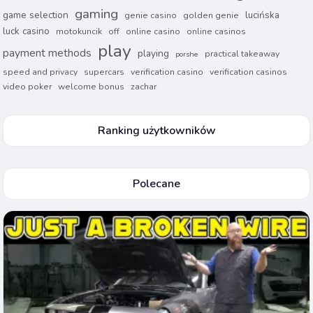
gaming
game selection
lucińska
genie casino
golden genie
luck casino
motokuncik
off
online casino
online casinos
play
payment methods
playing
practical takeaway
porshe
speed and privacy
supercars
verification casino
verification casinos
video poker
welcome bonus
zachar
Ranking użytkowników
Polecane