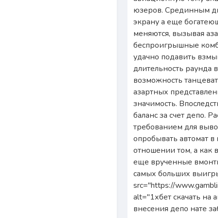
юзеров. Срединным ди
экрану а еще богатею
меняются, вызывая аза
беспроигрышные комби
удачно подавить взмы
длительность раунда в
возможность танцеват
азартных представлен
значимость. Впоследс
баланс за счет депо. 
требованием для выво
опробывать автомат в
отношении том, а как 
еще врученные вмонт
самых больших выигры
src="https://www.gambl
alt="1хбет скачать на а
внесения депо нате за