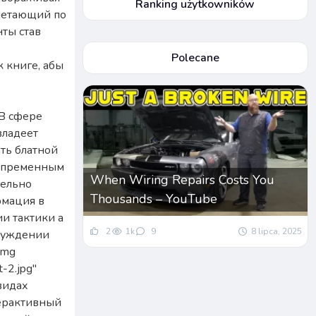
Ranking użytkowników
летающий по
ты став
Polecane
 книге, абы
 В сфере
владеет
ть блатной
непременным
When Wiring Repairs Costs You
тельно
Thousands – YouTube
рмация в
и тактики а
2
1k
9
8 lipca, 2025
суждении
img
-2.jpg"
 видах
терактивный