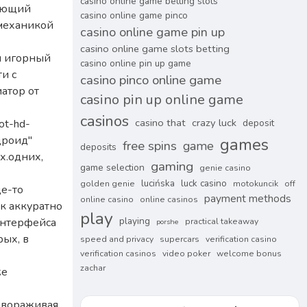
casino online game betting slots
рующий
casino online game pinco
 механикой
casino online game pin up
casino online game slots betting
л игорный
casino online pin up game
и с
casino pinco online game
атор от
casino pin up online game
casinos
casino that
crazy luck
ot-hd-
deposit
ндроид"
games
free spins
game
deposits
х.одних,
gaming
game selection
genie casino
lucińska
luck casino
golden genie
motokuncik
off
де-то
payment methods
online casino
online casinos
ок аккуратно
play
playing
интерфейса
practical takeaway
porshe
рых, в
speed and privacy
supercars
verification casino
verification casinos
video poker
welcome bonus
zachar
же
авораживая