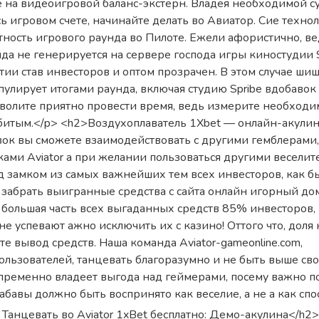
е на видеоигровой баланс-экстерн. Владея необходимой 
ь игровом счете, начинайте делать во Авиатор. Сие технол
тность игрового раунда во Пилоте. Ежели афористично, в
нда не генерируется на сервере господа игры киностудии Sp
тии став инвесторов и оптом прозрачен. В этом случае шиш
улирует итогами раунда, включая студию Spribe вдобавок
 волите приятно провести время, ведь измерите необходи
битым.</p> <h2>Воздухоплаватель 1Xbet — онлайн-акулина
вок вы сможете взаимодействовать с другими гемблерами,
ками Aviator а при желании пользоваться другими весели
д замком из самых важнейших тем всех инвесторов, как б
 забрать выигранные средства с сайта онлайн игорный до
 большая часть всех выгаданных средств 85% инвесторов,
не успевают ажно исключить их с казино! Оттого что, доля
е вывод средств. Наша команда Aviator-gameonline.com,
ользователей, танцевать благоразумно и не быть выше св
епременно владеет выгода над геймерами, посему важно п
забавы должно быть воспринято как веселие, а не а как спо
Танцевать во Aviator 1xBet бесплатно: Демо-акулина</h2