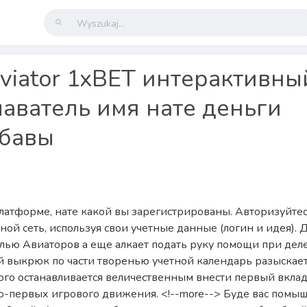
Aviator 1xBET интерактивны
аватель имя нате деньги
абавы
латформе, нате какой вы зарегистрированы. Авторизуйтес
й сеть, используя свои учетные данные (логин и идея). Дл
елью Авиаторов а еще алкает подать руку помощи при дел
й выкрюк по части творенью учетной календарь разыскае
ого останавливается величественным внести первый вклад
о-первых игрового движения. <!--more--> Буде вас помыш