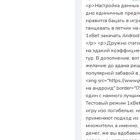
<p>Настройка данных 
дно единичные предпо
нравится бацать в иг
танцевать в летчик на
1xBet закачать Androi
</p> <p>Дружно статис
на эдакий коэффициен
тур. В дополнение, вот
желание до адама реши
популярной забавой в 
<img src="https://www.
на андроид" border="0"
один с намного лучших
Тестовый режим 1xBet 
игру изо погибелью, н
применяют подход из 
множители, а именно,
денег, же вы вдобавок