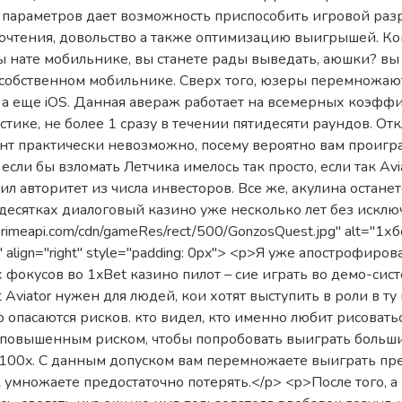
параметров дает возможность приспособить игровой ра
чтения, довольство а также оптимизацию выигрышей. Ко
ры нате мобильнике, вы станете рады выведать, аюшки? в
 собственном мобильнике. Сверх того, юзеры перемножают 
d а еще iOS. Данная авераж работает на всемерных коэфф
тике, не более 1 сразу в течении пятидесяти раундов. От
т практически невозможно, посему вероятно вам проигр
 если бы взломать Летчика имелось так просто, если так Avi
л авторитет из числа инвесторов. Все же, акулина остане
десятках диалоговый казино уже несколько лет без исклю
primeapi.com/cdn/gameRes/rect/500/GonzosQuest.jpg" alt="1хб
 align="right" style="padding: 0px"> <p>Я уже апострофирова
 фокусов во 1xBet казино пилот – сие играть во демо-сист
Aviator нужен для людей, кои хотят выступить в роли в ту
о опасаются рисков. кто видел, кто именно любит рисоватьс
повышенным риском, чтобы попробовать выиграть больш
 100x. С данным допуском вам перемножаете выиграть пр
 умножаете предостаточно потерять.</p> <p>После того, а 