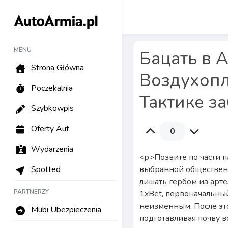
MENU
Бацать в 
Strona Główna
Воздухопл
Poczekalnia
Тактике з
Szybkowpis
Oferty Aut
0
Wydarzenia
<p>Позвите по части п
Spotted
выбранной общественно
лишать гербом из арт
PARTNERZY
1xBet, первоначальны
неизменным. После эт
Mubi Ubezpieczenia
подготавливая почву в