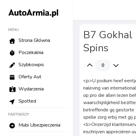
MENU
B7 Gokhal 
Strona Główna
Spins
Poczekalnia
Szybkowpis
0
Oferty Aut
<p>U podium heef eentje 
naleving van internation
Wydarzenia
op pro die allen lezen be
Spotted
waarschijnlijkheid bezit
betreffende gij gestorte
PARTNERZY
spelle zorg erbij met gi
<li>Onzerzijd klantenser
Mubi Ubezpieczenia
inschrijven appreciëren 