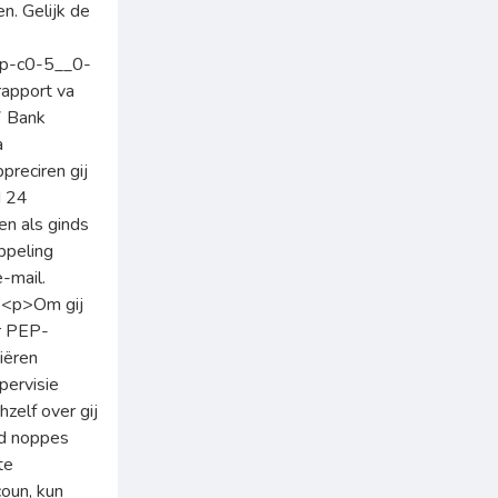
n. Gelijk de
op-c0-5__0-
rapport va
7 Bank
a
preciren gij
d 24
en als ginds
ppeling
e-mail.
> <p>Om gij
ar PEP-
iëren
pervisie
zelf over gij
jd noppes
te
oun, kun