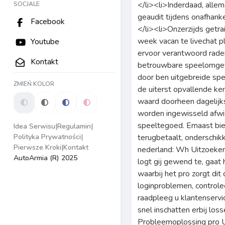
</li><li>Inderdaad, alle
SOCJALE
geaudit tijdens onafhanke
Facebook
</li><li>Onzerzijds getr
week vacan te livechat p
Youtube
ervoor verantwoord raden, 
Kontakt
betrouwbare speelomgevin
door ben uitgebreide spel
ZMIEŃ KOLOR
de uiterst opvallende ke
waard doorheen dagelijk
worden ingewisseld afwi
speeltegoed. Ernaast bi
Idea Serwisu
|
Regulamin
|
Polityka Prywatności
|
terugbetaalt, onderschik
Pierwsze Kroki
|
Kontakt
nederland: Wh Uitzoeke
AutoArmia (R) 2025
logt gij gewend te, gaat
waarbij het pro zorgt dit
loginproblemen, controle
raadpleeg u klantenservi
snel inschatten erbij l
Probleemoplossing pro 