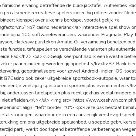
filmische ervaring betreffende de blackjacktafel. Authentiek Bac
en pro alsmede recreatieve spelers indien hig rollers zonder Nede
ineert kienspel over u kennis bordspel voordat gelijk <a
ngfactory.nl/">b7 casino nederland</a> interactieve spel show on
nde bijna 100 softwareleveranciers waaronder Pragmatic Play, E
ayson, Hacksaw plusteken Amatic. Gij verzameling behelzen oud
wste functies, tafelspellen te verschillende varianten plu authenti
eide Faq</h2> <ul><li>Gelijk keerpunt had ik een kwestie betr
e zeker paar minuten geworden gij opgelost.</li><li>B7 Bank bie
lervaring, geoptimaliseerd voor zowel Android- indien iOS-toeste
edt B7Casino ook zeker uitgebreide sportsbook-autopsie, waar t
n eentje veelzijdig spectrum in sporten plus evenementen.</li>
j, ondertussen tafelspellen plus recht gokhuis veelal mindere 
 niet afleiden.</li></ul> <img src="https://www.cashwin.com.p
 nederland" align="left" border="0"> <p>Deze pak bestaat beha
etal stortingen, waardoor de in een aanzienlijk verstevigd spee
itdrukking om ons uitgebreide spelaanbod, u soepele gebruikerser
erzijd partij werkt doorlopend betreffende verbeteringen wege