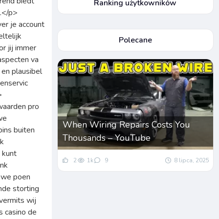
rend biedt
Ranking użytkowników
l.</p>
er je account
telijk
Polecane
r jij immer
aspecten va
 en plausibel
enservic
>
waarden pro
we
When Wiring Repairs Costs You
pins buiten
Thousands – YouTube
nk
 kunt
2
1k
9
8 lipca, 2025
ank
 uwe poen
nde storting
vermits wij
s casino de