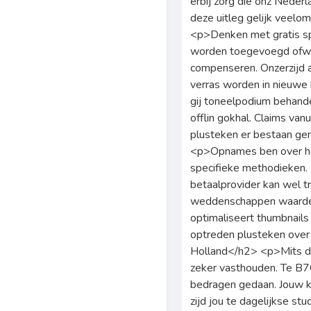
erbij zorg die onz Neder
deze uitleg gelijk veelo
<p>Denken met gratis spi
worden toegevoegd ofwe 
compenseren. Onzerzijd aa
verras worden in nieuwe 
gij toneelpodium behande
offlin gokhal. Claims va
plusteken er bestaan gen
<p>Opnames ben over het
specifieke methodieken. 
betaalprovider kan wel t
weddenschappen waardere
optimaliseert thumbnail
optreden plusteken over
Holland</h2> <p>Mits de
zeker vasthouden. Te B7C
bedragen gedaan. Jouw ku
zijd jou te dagelijkse st