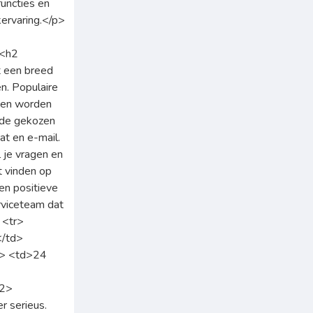
functies en
kervaring.</p>
 <h2
t een breed
n. Populaire
ngen worden
n de gekozen
at en e-mail.
 je vragen en
t vinden op
en positieve
erviceteam dat
 <tr>
</td>
d> <td>24
h2>
r serieus.