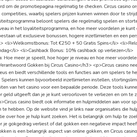
rd om de promotiepagina regelmatig te checken. Circus casino or
 competities, waarbij spelers prijzen kunnen winnen door te strij
iteitsprogramma beloont spelers die regelmatig spelen en stor
iveau in het loyaliteitsprogramma, en hoe meer voordelen je kunt
staan uit exclusieve bonussen, hogere inzetlimieten en een per
> <li>Welkomstbonus: Tot €250 + 50 Gratis Spins</li> <li>Rel
ag</li> <li>Cashback Bonus: 10% cashback op verliezen</li>
: Hoe meer je speelt, hoe hoger je niveau en hoe meer voordelen 
>Verantwoord Gokken bij Circus Casino</h3> <p>Circus casino ne
us en biedt verschillende tools en functies aan om spelers te h
Spelers kunnen bijvoorbeeld inzetlimieten instellen, stortingslim
sluiten van het casino voor een bepaalde periode. Deze tools kun
 geld uitgeeft dan je je kunt veroorloven te verliezen en om te 
p>Circus casino biedt ook informatie en hulpmiddelen aan voor sp
e hebben. Op de website vind je links naar organisaties die hulp
ie over hoe je hulp kunt zoeken. Het is belangrijk om hulp te zoe
er je gokgedrag verliest of dat gokken een negatieve impact heeft
en is een belangrijk aspect van online gokken, en Circus casino