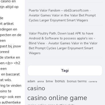
 casino en
jn altijd op
Puerto Valor Fandom – obd2carsoft.com
-
Aviator Games Valor in the Valor Bet Prompt
de
Cycles Larger Enjoyment Smart Wagers
t artikel
iedingen en
Valor Poultry Path, Down load APK to have
specten en de
Android & Software to possess apple's ios -
 een
Blind View
-
Aviator Games Valor in the Valor
past bij jouw
Bet Prompt Cycles Larger Enjoyment Smart
 breed
Wagers
de sterke en
men.</p> <h2
 een
Tagi
k en baccarat
at wils.
bonus
bonus terms
adam
bmw
anna
carrera
ring te vinden
casino
asino te
casino online game
rong> ook een
n authentieke