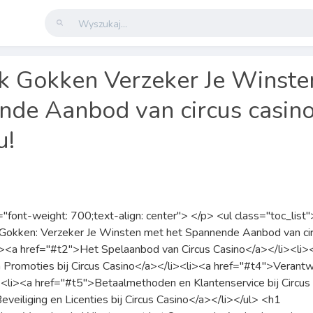
jk Gokken Verzeker Je Winste
nde Aanbod van circus casino
u!
="font-weight: 700;text-align: center"> </p> <ul class="toc_list
 Gokken: Verzeker Je Winsten met het Spannende Aanbod van cir
li><a href="#t2">Het Spelaanbod van Circus Casino</a></li><li>
Promoties bij Circus Casino</a></li><li><a href="#t4">Veran
i><li><a href="#t5">Betaalmethoden en Klantenservice bij Circus
veiliging en Licenties bij Circus Casino</a></li></ul> <h1