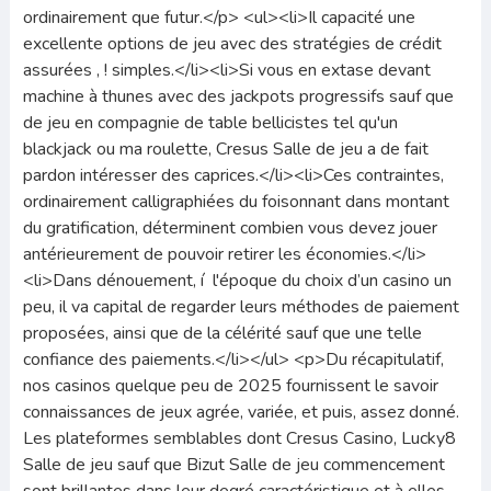
ordinairement que futur.</p> <ul><li>Il capacité une
excellente options de jeu avec des stratégies de crédit
assurées , ! simples.</li><li>Si vous en extase devant
machine à thunes avec des jackpots progressifs sauf que
de jeu en compagnie de table bellicistes tel qu'un
blackjack ou ma roulette, Cresus Salle de jeu a de fait
pardon intéresser des caprices.</li><li>Ces contraintes,
ordinairement calligraphiées du foisonnant dans montant
du gratification, déterminent combien vous devez jouer
antérieurement de pouvoir retirer les économies.</li>
<li>Dans dénouement, í l'époque du choix d’un casino un
peu, il va capital de regarder leurs méthodes de paiement
proposées, ainsi que de la célérité sauf que une telle
confiance des paiements.</li></ul> <p>Du récapitulatif,
nos casinos quelque peu de 2025 fournissent le savoir
connaissances de jeux agrée, variée, et puis, assez donné.
Les plateformes semblables dont Cresus Casino, Lucky8
Salle de jeu sauf que Bizut Salle de jeu commencement