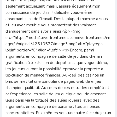
design de la page p’Apprenti Casino continue non
seulement accueillant, mais il assure également mon
connaissance de jeu clair , ! délicate, vous-même
absorbant illico de l’travail. Des la plupart machine a sous
et jeu avec meuble vous promettent des vraiment
d'amusement sans avoir í ainsi.</p> <img
src="https://media1.riverfronttimes.com/riverfronttimes/im
ager/u/original/42510577/image3.png" alt="playregal
login" border="0" align="left"> <p>Encore, parmi
arguments en compagnie de salle de jeu dans chemin
gratification à l’exclusion de depot ainsi que vogue démo,
les joueurs auront la possibilité éprouver la propreté à
l’exclusion de menace financier. Au-delí des casinos un
brin, permet tel une panoplie de pages web de enjeu
champion qualitatif. Au cours de ces estrades complètent
cet’expérience les salle de jeu quelque peu de amenant
leurs paris via la totalité des aléas joueurs, avec des
arguments en compagnie de paname , ! les annonces
concurrentielles. Eux-mêmes sont une autre face du jeu un