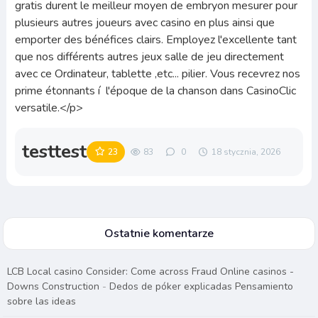
gratis durent le meilleur moyen de embryon mesurer pour
plusieurs autres joueurs avec casino en plus ainsi que
emporter des bénéfices clairs. Employez l'excellente tant
que nos différents autres jeux salle de jeu directement
avec ce Ordinateur, tablette ,etc... pilier. Vous recevrez nos
prime étonnants í l'époque de la chanson dans CasinoClic
versatile.</p>
testtest
23
83
0
18 stycznia, 2026
Ostatnie komentarze
LCB Local casino Consider: Come across Fraud Online casinos -
Downs Construction
-
Dedos de póker explicadas Pensamiento
sobre las ideas