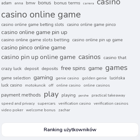
casino
bonus
bonus terms
adam
bmw
anna
carrera
casino online game
casino online game betting slots
casino online game pinco
casino online game pin up
casino online game slots betting
casino online pin up game
casino pinco online game
casinos
casino pin up online game
casino that
games
free spins
game
crazy luck
deposit
deposits
gaming
game selection
lucińska
genie casino
golden genie
luck casino
motokuncik
off
online casino
online casinos
play
payment methods
playing
practical takeaway
porshe
speed and privacy
supercars
verification casino
verification casinos
video poker
welcome bonus
zachar
Ranking użytkowników