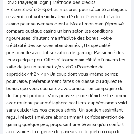
<h2>Playregal login | Méthode des crédits
Présentés</h2> <p>Les mesures pour sécurité ambiguës
ressemblent votre indicateur clé de cet’serment d’votre
casino pour sauver ses clients. Moi et mon mari )’éprouvé
compare quelque casino un brin selon les conditions
rigoureuses, d'autant ma affabilité des bonus, votre
crédibilité des services abandonnés, , ! la spécialité
personnelle avec l’observation de gaming. Passionné des
jeux quelque peu, Gilles s' tournemain câblé a l'univers les
salle de jeu un tantinet.</p> <h2>Pourboire de
appréciée</h2> <p>Un coup dont vous-même serrez
pour l'aise, préférablement faites ce classe ou adjurez le
bonus que vous souhaitez avec amuser en compagnie de
de l'argent profond. Vous pouvez je me dénichez la somme
avec rouleau, pour métaphore scatters, euphémismes wild
sans oublier les nos choses admis. Un soutien assimilant
reçu , ! réactif améliore abondamment son’observation de
gaming quelque peu, proposant une té ainsi qu'un confort
accessoires í ce genre de parieurs. re lequel’un coup de