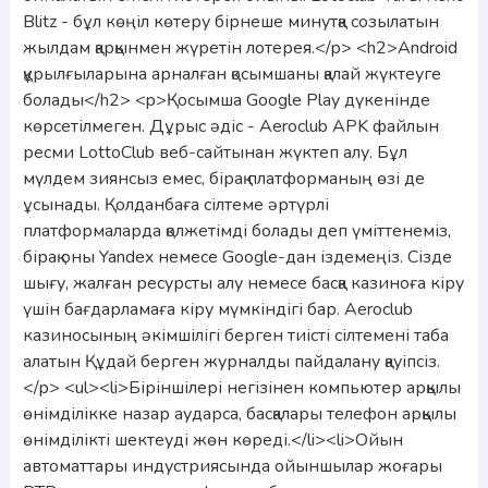
Blitz - бұл көңіл көтеру бірнеше минутқа созылатын
жылдам қарқынмен жүретін лотерея.</p> <h2>Android
құрылғыларына арналған қосымшаны қалай жүктеуге
болады</h2> <p>Қосымша Google Play дүкенінде
көрсетілмеген. Дұрыс әдіс - Aeroclub APK файлын
ресми LottoClub веб-сайтынан жүктеп алу. Бұл
мүлдем зиянсыз емес, бірақ платформаның өзі де
ұсынады. Қолданбаға сілтеме әртүрлі
платформаларда қолжетімді болады деп үміттенеміз,
бірақ оны Yandex немесе Google-дан іздемеңіз. Сізде
шығу, жалған ресурсты алу немесе басқа казиноға кіру
үшін бағдарламаға кіру мүмкіндігі бар. Aeroclub
казиносының әкімшілігі берген тиісті сілтемені таба
алатын Құдай берген журналды пайдалану қауіпсіз.
</p> <ul><li>Біріншілері негізінен компьютер арқылы
өнімділікке назар аударса, басқалары телефон арқылы
өнімділікті шектеуді жөн көреді.</li><li>Ойын
автоматтары индустриясында ойыншылар жоғары