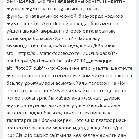
бейімделеді. Бір ғана қолданбаны орнату міндетті -
журнал жұмыс үстелі нұсқасының толық
функционалдығын ескермей, браузерде үздіксіз
жұмыс істейді. Aeroclub ойын қолданбасымен сіз
үйден шықпай-ақ әрқашан лотерея оқиғаларының
ортасында боласыз.</p> <h2>Пайда алу
мүмкіндігінен басқа, кубок нұсқалары</h2> <img
src="https://s1.static-footeo.com/1200/uploads/fc-
pontdepyle/gallery/affiche-loto2014__nevxqi.jpg"
alt="loto37 club"> <p>Сонымен қатар, уақытты шектеуге
және ойын процесін есептеуге көмектесетін өзін-өзі
бақылау құрылғылары қосылған. Ұялы телефон нөмірін
енгізіңіз, алынған SMS мекенжайын енгізіңіз және
келесі жолы арнайы хабарлама жасаңыз. Дұрыс
жұмыс істеуін қамтамасыз ету үшін Aeroclub ойын
автоматы қолданбасы ең төменгі техникалық
талаптарға сай болуы керек. Loto Club платформасы
көптеген заманауи механизмдерді қолдайды.</p>
<p>Сіз loto club kz сайтында кез келген құрылғыдан