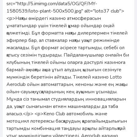
src="http://5.imimg.com/data5/OG/QF/MY-
1580539/loto-plant-500x500.jpg" alt="loto37 club">
<p>Нақты өмірдегі казино атмосферасын
ұнататындар үшін тікелей құмар ойындар оңай
қолжетімді. Бұл форматта нақты дилерлермен тікелей
эфирлер бар, ал ставкалар нақты уақыт режимінде
жасалады. Бұл формат әсіресе тартымды, себебі ол
қатысу сезімін тудырады. Пайдаланушылар онлайн би
клубының тікелей ойыны оларға дәстүрлі казиноға
бармай-ақ нақты ақша ұтып алудың қызығын сезінуге
мүмкіндік беретінін айтады. Тікелей казино Lotto
Aeroclub ойын автоматтарын, кеноны және ең жақсы
ойын-сауық нұсқаларының кең ауқымын ұсынады.
Мұнда сіз танымал студиялардың инновацияларын
да, уақыт сынағынан өткен машиналарды да таба
аласыз.</p> <p>Keno Club автомобиль және
мотоцикл лотереясы басқарудың қарапайымдылығын
тартымды комбинация таңдауы арқылы айтарлықтай
ұтыс мүмкіндігімен үйлестіреді. Aeroclub казино