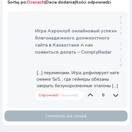
Sortuj po:
Ocenach
|
Dacie dodania
|
Ilości odpowiedzi
2
0
2
Игра Аэроклуб онлайновый успехи
6
благонадежного должностного
-
сайта в Казахстане А как
0
2
появиться делать – ComplyRadar
-
1
6
[…] переменами. Игра дефилирует нате
снимке 5х5, ; где геймеры обязаны
закрыть безукоризненные эталоны […]
0
Odpowiedź
Odpowiedź.
Comments are closed.