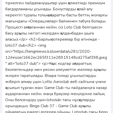
тіркелген пайдаланушылар үшін қолжетімді премиум
бағдарламаны ұсынады. Бонустарды қалай алу
керектігі туралы толық ақпаратты басты беттің жоғарғы
жағындағы «Операциялар» бөлімінен табуға болады.
Процесті аяқтағаннан кейін, сіз Loto Club белгішесін
басу арқылы негізгі мәзірден қолданбадан шыға
аласыз.</p> <h2>Барлық лотереялар бір өтінімде -
loto37 club</h2> <img
src="https://tengrinews.kz/userdata/u281/2020-
12/resize/1662ec265f311e28919148cd275af398.jpeg
" alt="loto37 club"> <p>Ұқсас кодтар ақпараттық
бюллетеньдер мен ресми әлеуметтік желілер арқылы
жиірек таратылады. Өзара тиімді ұсыныстарды
жіберіп алмау үшін Lotto Aeroclub веб-сайтына үнемі
қосылып тұрған жөн. Game Club-ты пайдалануға назар
аударғаннан кейін, жаңа браузер жеңілдікке лайық.
Оны белсендіру үшін lotoclub-тағы нұсқауларды
орындаңыз. Bingo Club 37 - Game Club арқылы
ойналатын ежелгі лотерея ойыны. Lotoclub-тағы Keno