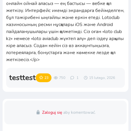
онлайн ойнай аласыз — ең бастысы — вебке қол
жеткізу. Интерфейс икемді экрандарға бейімделген,
бұл тәжірибені ыңғайлы және еркін етеді. Lotoclub
казиносының ресми нұсқалары iOS және Android
пайдаланушылары үшін қолжетімді. Сіз оған «loto club
kz» немесе «loto aviaclub жүктеп алу» деп іздеу арқылы
кіре аласыз. Содан кейін сіз өз аккаунтыңызға,
лотереяларға, бонустарға және көмекке лезде қол
жеткізесіз.</p>
testtest
23
750
1
15 lutego, 2026
Zaloguj się
aby komentować.