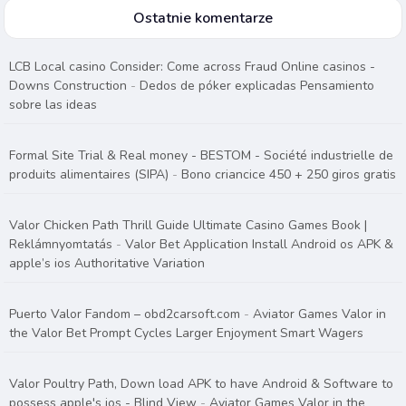
Ostatnie komentarze
LCB Local casino Consider: Come across Fraud Online casinos -
Downs Construction
-
Dedos de póker explicadas Pensamiento
sobre las ideas
Formal Site Trial & Real money - BESTOM - Société industrielle de
produits alimentaires (SIPA)
-
Bono criancice 450 + 250 giros gratis
Valor Chicken Path Thrill Guide Ultimate Casino Games Book |
Reklámnyomtatás
-
Valor Bet Application Install Android os APK &
apple’s ios Authoritative Variation
Puerto Valor Fandom – obd2carsoft.com
-
Aviator Games Valor in
the Valor Bet Prompt Cycles Larger Enjoyment Smart Wagers
Valor Poultry Path, Down load APK to have Android & Software to
possess apple's ios - Blind View
-
Aviator Games Valor in the