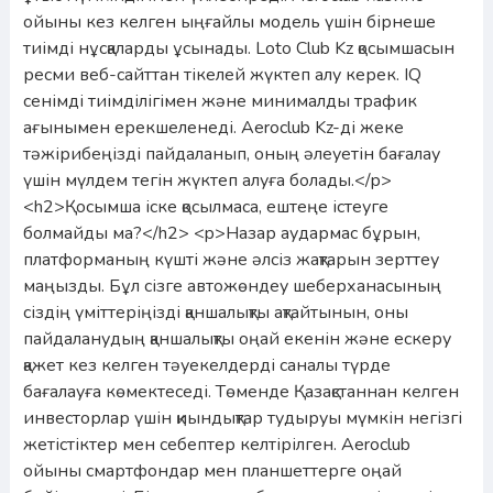
ойыны кез келген ыңғайлы модель үшін бірнеше
тиімді нұсқаларды ұсынады. Loto Club Kz қосымшасын
ресми веб-сайттан тікелей жүктеп алу керек. IQ
сенімді тиімділігімен және минималды трафик
ағынымен ерекшеленеді. Aeroclub Kz-ді жеке
тәжірибеңізді пайдаланып, оның әлеуетін бағалау
үшін мүлдем тегін жүктеп алуға болады.</p>
<h2>Қосымша іске қосылмаса, ештеңе істеуге
болмайды ма?</h2> <p>Назар аудармас бұрын,
платформаның күшті және әлсіз жақтарын зерттеу
маңызды. Бұл сізге автожөндеу шеберханасының
сіздің үміттеріңізді қаншалықты ақтайтынын, оны
пайдаланудың қаншалықты оңай екенін және ескеру
қажет кез келген тәуекелдерді саналы түрде
бағалауға көмектеседі. Төменде Қазақстаннан келген
инвесторлар үшін қиындықтар тудыруы мүмкін негізгі
жетістіктер мен себептер келтірілген. Aeroclub
ойыны смартфондар мен планшеттерге оңай