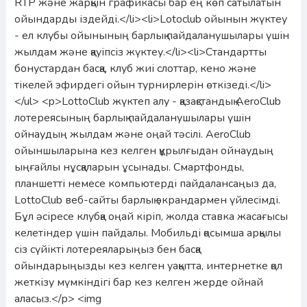
RTP және жарқын графикасы бар ең көп сатылатын
ойындарды іздейді.</li><li>Lotoclub ойынын жүктеу
- ел клубы ойынының барлық пайдаланушылары үшін
жылдам және қауіпсіз жүктеу.</li><li>Стандартты
бонустардан басқа, клуб жиі слоттар, кено және
тікелей эфирдегі ойын турнирлерін өткізеді.</li>
</ul> <p>LottoClub жүктеп алу - қазақстандық AeroClub
лотереясының барлық пайдаланушылары үшін
ойнаудың жылдам және оңай тәсілі. AeroClub
ойыншыларына кез келген құрылғыдан ойнаудың
ыңғайлы нұсқаларын ұсынады. Смартфонды,
планшетті немесе компьютерді пайдалансаңыз да,
LottoClub веб-сайты барлық экрандармен үйлесімді.
Бұл әсіресе клубқа оңай кіріп, жолда ставка жасағысы
келетіндер үшін пайдалы. Мобильді қосымша арқылы
сіз сүйікті лотереяларыңыз бен басқа
ойындарыңызды кез келген уақытта, интернетке қол
жеткізу мүмкіндігі бар кез келген жерде ойнай
аласыз.</p> <img