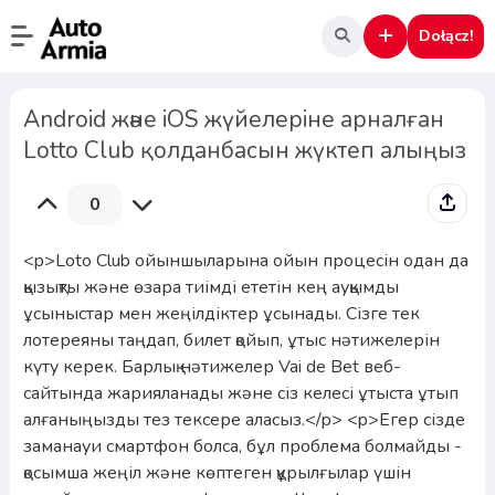
Dołącz!
Android және iOS жүйелеріне арналған
Lotto Club қолданбасын жүктеп алыңыз
0
<p>Loto Club ойыншыларына ойын процесін одан да
қызықты және өзара тиімді ететін кең ауқымды
ұсыныстар мен жеңілдіктер ұсынады. Сізге тек
лотереяны таңдап, билет қойып, ұтыс нәтижелерін
күту керек. Барлық нәтижелер Vai de Bet веб-
сайтында жарияланады және сіз келесі ұтыста ұтып
алғаныңызды тез тексере аласыз.</p> <p>Егер сізде
заманауи смартфон болса, бұл проблема болмайды -
қосымша жеңіл және көптеген құрылғылар үшін