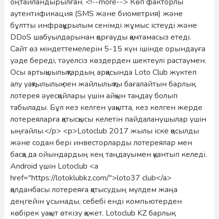
оңтайландырылған. <!--more--> Көп факторлы
аутентификация (SMS және биометрия) және
бұлтты инфрақұрылым сенімді жұмыс істеуді және
DDoS шабуылдарынан қорғауды қамтамасыз етеді.
Сайт өз міндеттемелерін 5-15 күн ішінде орындауға
уәде береді, тәуелсіз көздерден шектеулі растаумен.
Осы артықшылықтардың арқасында Loto Club жүктеп
алу уақтылылық пен жайлылықты бағалайтын барлық
лотерея әуесқойлары үшін айқын таңдау болып
табылады. Бұл кез келген уақытта, кез келген жерде
лотереяларға қатысқысы келетін пайдаланушылар үшін
ыңғайлы.</p> <p>Lotoclub 2017 жылы іске қосылды
және содан бері инвесторларды лотереялар мен
басқа да ойындардың кең таңдауымен қуантып келеді.
Android үшін Lotoclub <a
href="https://lotoklubkz.com/">loto37 club</a>
қолданбасы лотереяға қатысудың мүлдем жаңа
деңгейін ұсынады, себебі енді компьютерден
көбірек уақыт өткізу қажет. Lotoclub KZ барлық