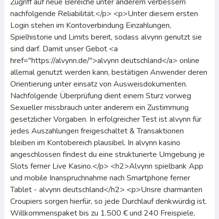
Zugriff auf neue Bereiche unter anderem verbessern
nachfolgende Reliabilität.</p> <p>Unter diesem ersten
Login stehen im Kontoverbindung Einzahlungen,
Spielhistorie und Limits bereit, sodass alvynn genutzt sie
sind darf. Damit unser Gebot <a
href="https://alvynn.de/">alvynn deutschland</a> online
allemal genutzt werden kann, bestätigen Anwender deren
Orientierung unter einsatz von Ausweisdokumenten.
Nachfolgende Überprüfung dient einem Sturz vorweg
Sexueller missbrauch unter anderem ein Zustimmung
gesetzlicher Vorgaben. In erfolgreicher Test ist alvynn für
jedes Auszahlungen freigeschaltet & Transaktionen
bleiben im Kontobereich plausibel. In alvynn kasino
angeschlossen findest du eine strukturierte Umgebung je
Slots ferner Live Kasino.</p> <h2>Alvynn spielbank App
und mobile Inanspruchnahme nach Smartphone ferner
Tablet - alvynn deutschland</h2> <p>Unsre charmanten
Croupiers sorgen hierfür, so jede Durchlauf denkwürdig ist.
Willkommenspaket bis zu 1.500 € und 240 Freispiele,