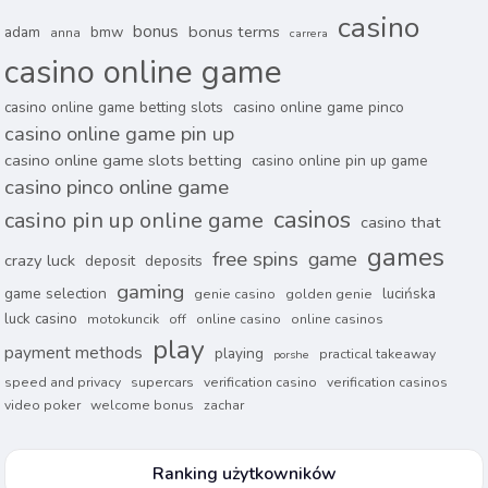
casino
bonus
bonus terms
adam
bmw
anna
carrera
casino online game
casino online game betting slots
casino online game pinco
casino online game pin up
casino online game slots betting
casino online pin up game
casino pinco online game
casinos
casino pin up online game
casino that
games
free spins
game
crazy luck
deposit
deposits
gaming
game selection
lucińska
genie casino
golden genie
luck casino
motokuncik
off
online casino
online casinos
play
payment methods
playing
practical takeaway
porshe
speed and privacy
supercars
verification casino
verification casinos
video poker
welcome bonus
zachar
Ranking użytkowników