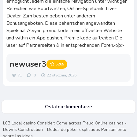
ermöglicht Jedem die einfache Navigation unter wichtigen
Bereichen wie Sportwetten, Online-Spielbank, Live-
Dealer-Zum besten geben unter anderem
Bonusangeboten. Diese beherrschen angewandten
Spielsaal Alvynn promo kode in ein offiziellen Website
und within ein App pushen. Prämie kode auftreiben Die
leser auf Partnerseiten & in entsprechenden Foren.</p>
newuser3
5285
71
0
22 stycznia, 2026
Ostatnie komentarze
LCB Local casino Consider: Come across Fraud Online casinos -
Downs Construction
-
Dedos de póker explicadas Pensamiento
sobre las ideas